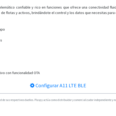
telemático confiable y rico en funciones que ofrece una conectividad flu
 de flotas y activos, brindándote el control y los datos que necesitas para
ampo
as
tivo con funcionalidad OTA
Configurar
A11 LTE BLE
 de sus respectivos dueños. Plaspy actúa como distribuidor y comercializador independiente y no e