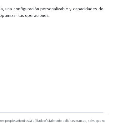
T20
ida, una configuración personalizable y capacidades de
 optimizar tus operaciones.
s propietario ni está afiliado oficialmente a dichas marcas, salvo que se