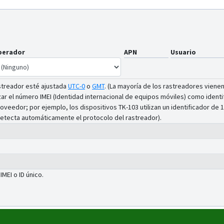
perador
APN
Usuario
astreador esté ajustada
UTC-0
o
GMT
.
(La mayoría de los rastreadores vienen
izar el número IMEI (Identidad internacional de equipos móviles) como ident
oveedor; por ejemplo, los dispositivos TK-103 utilizan un identificador de 1
 (detecta automáticamente el protocolo del rastreador).
 IMEI o ID único.