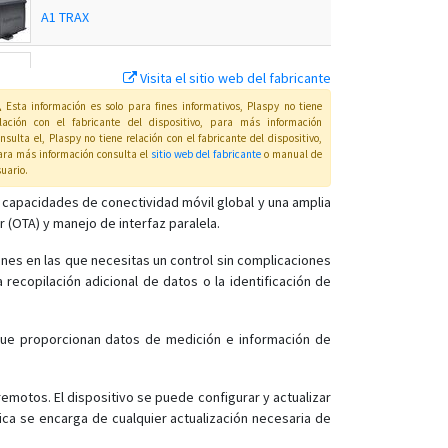
A1 TRAX
A11
Visita el sitio web del fabricante
Esta información es solo para fines informativos, Plaspy no tiene
elación con el fabricante del dispositivo, para más información
A11 BLE
nsulta el
, Plaspy
no tiene relación con el fabricante del dispositivo,
ra más información consulta el
sitio web del fabricante
o manual de
uario
.
A11 LTE
n capacidades de conectividad móvil global y una amplia
 (OTA) y manejo de interfaz paralela.
A9 IPEX
iones en las que necesitas un control sin complicaciones
A9 IPEX PRO
 recopilación adicional de datos o la identificación de
A9 PRO
A9 Quick
s que proporcionan datos de medición e información de
A9 TRIX 3G
T10
remotos. El dispositivo se puede configurar y actualizar
ica se encarga de cualquier actualización necesaria de
T10 G