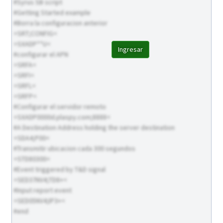
#Syrus SB script
#Getting Started example
#Borra la configuracion anterior
>SRT;CONFIG<
>SXADP**U<
Ingresar
#configurar el APN
>SRFA<
>SRFI<
>SRFL<
>SRFP<
#Configurar el servidor remoto
>SXADP0000d.plaspy.com;8888<
#A Destination Address holding the server destination
>SDA4;P00<
#Transmitir ubicacion cada 300 segundos
>STD80300<
#Event triggered by T&D signal
>SED37NV4;TD8+<
#Input report event
>SED05NV4;IP3+<
#end