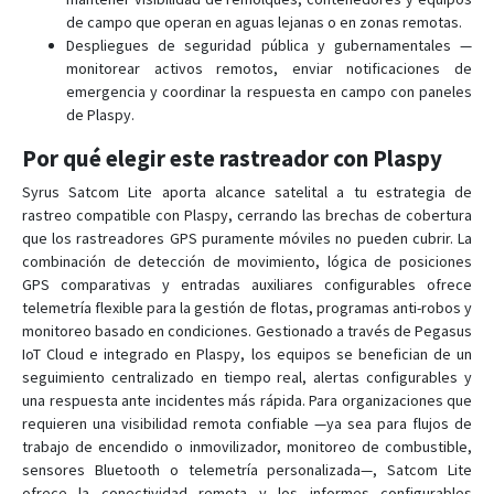
de campo que operan en aguas lejanas o en zonas remotas.
Despliegues de seguridad pública y gubernamentales —
monitorear activos remotos, enviar notificaciones de
emergencia y coordinar la respuesta en campo con paneles
de Plaspy.
Por qué elegir este rastreador con Plaspy
Syrus Satcom Lite aporta alcance satelital a tu estrategia de
rastreo compatible con Plaspy, cerrando las brechas de cobertura
que los rastreadores GPS puramente móviles no pueden cubrir. La
combinación de detección de movimiento, lógica de posiciones
GPS comparativas y entradas auxiliares configurables ofrece
telemetría flexible para la gestión de flotas, programas anti-robos y
monitoreo basado en condiciones. Gestionado a través de Pegasus
IoT Cloud e integrado en Plaspy, los equipos se benefician de un
seguimiento centralizado en tiempo real, alertas configurables y
una respuesta ante incidentes más rápida. Para organizaciones que
requieren una visibilidad remota confiable —ya sea para flujos de
trabajo de encendido o inmovilizador, monitoreo de combustible,
sensores Bluetooth o telemetría personalizada—, Satcom Lite
ofrece la conectividad remota y los informes configurables