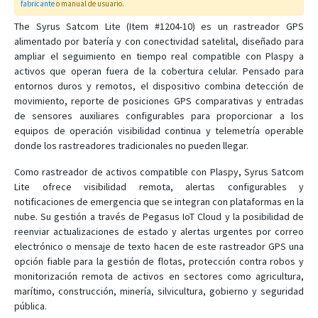
fabricante
o manual de usuario
.
The Syrus Satcom Lite (Item #1204-10) es un rastreador GPS
Syrus Asset Tracker
alimentado por batería y con conectividad satelital, diseñado para
ampliar el seguimiento en tiempo real compatible con Plaspy a
Syrus GPS
activos que operan fuera de la cobertura celular. Pensado para
entornos duros y remotos, el dispositivo combina detección de
Syrus Lynx 4G
movimiento, reporte de posiciones GPS comparativas y entradas
SYRUS OBDII-CAT1
de sensores auxiliares configurables para proporcionar a los
equipos de operación visibilidad continua y telemetría operable
Titan Tracker
donde los rastreadores tradicionales no pueden llegar.
Como rastreador de activos compatible con Plaspy, Syrus Satcom
Lite ofrece visibilidad remota, alertas configurables y
notificaciones de emergencia que se integran con plataformas en la
nube. Su gestión a través de Pegasus IoT Cloud y la posibilidad de
reenviar actualizaciones de estado y alertas urgentes por correo
electrónico o mensaje de texto hacen de este rastreador GPS una
opción fiable para la gestión de flotas, protección contra robos y
monitorización remota de activos en sectores como agricultura,
marítimo, construcción, minería, silvicultura, gobierno y seguridad
pública.