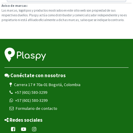
Aviso de marcas:
Las marcas, logotipos y productos mostrados en este sitio web son propiedad de sus
respectivos dueños. Plaspy actúa como distribuidor y comercializador independiente y no es
propietario ni está afiliado oficialmente a dichas marcas, salvo que se indique lo contrario.
Conéctate con nosotros
Carrera 17 # 70a-01 Bogotá, Colombia
+57 (601) 580-3299
+57 (601) 580-3299
Formulario de contacto
Redes sociales