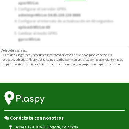
apnrMlrLm
Configurar el servidor GPRS
adminiprMlrLm 54.85.159.138 8888
Configurar el intervalo de actualización en 60 segundos
uploadrMlrLm 60
Cambiar al modo GPRS
gprsrMlrLm
Aviso de marcas:
Las marcas, logotipos y productos mostrados en este sitio web son propiedad de sus
respectivos dueños. Plaspy actúa como distribuidor y comercializador independiente y no es
propietario ni está afiliado oficialmente a dichas marcas, salvo que se indique lo contrario.
Conéctate con nosotros
Carrera 17 # 70a-01 Bogotá, Colombia