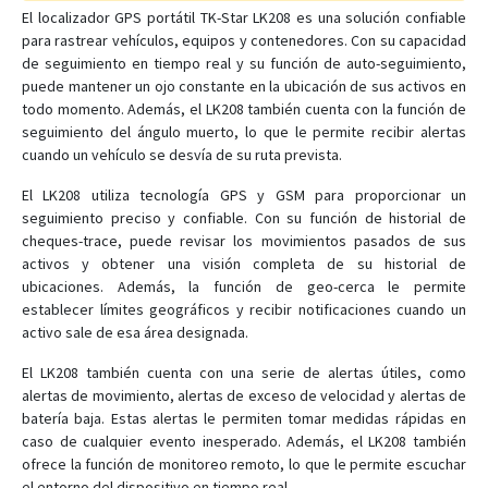
El localizador GPS portátil TK-Star LK208 es una solución confiable
Pet Tracker
para rastrear vehículos, equipos y contenedores. Con su capacidad
de seguimiento en tiempo real y su función de auto-seguimiento,
TK103
puede mantener un ojo constante en la ubicación de sus activos en
TK109
todo momento. Además, el LK208 también cuenta con la función de
seguimiento del ángulo muerto, lo que le permite recibir alertas
TK208
cuando un vehículo se desvía de su ruta prevista.
TK209A
El LK208 utiliza tecnología GPS y GSM para proporcionar un
TK209B
seguimiento preciso y confiable. Con su función de historial de
TK209C
cheques-trace, puede revisar los movimientos pasados de sus
activos y obtener una visión completa de su historial de
TK210
ubicaciones. Además, la función de geo-cerca le permite
TK210B
establecer límites geográficos y recibir notificaciones cuando un
activo sale de esa área designada.
TK720
TK750
El LK208 también cuenta con una serie de alertas útiles, como
alertas de movimiento, alertas de exceso de velocidad y alertas de
TK820
batería baja. Estas alertas le permiten tomar medidas rápidas en
TK905
caso de cualquier evento inesperado. Además, el LK208 también
ofrece la función de monitoreo remoto, lo que le permite escuchar
TK910
el entorno del dispositivo en tiempo real.