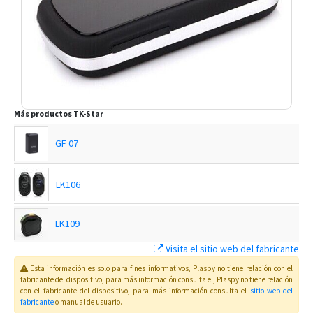
Más productos
TK-Star
GF 07
LK106
LK109
Visita el sitio web del fabricante
LK200B
Esta información es solo para fines informativos, Plaspy no tiene relación con el
fabricante del dispositivo, para más información consulta el
, Plaspy
no tiene relación
con el fabricante del dispositivo, para más información consulta el
sitio web del
OBD2 GPS Tracker
fabricante
o manual de usuario
.