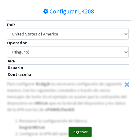
Configurar
LK208
País
Operador
APN
Usuario
Contraseña
Para configurar
Rzdgjh
es necesario configurarlo de siguiente
manera. Con los siguientes comandos a través de varios
mensajes de texto: En el ejemplo se asume que la contraseña del
dispositivo es
rMlrLm
que es la inicial del dispositivo y los datos
de la APN son los de
cPH0HEJfwnk8
Restaurar la configuración de fabrica
beginrMlrLm
Ingresar
Configurar el APN del operador