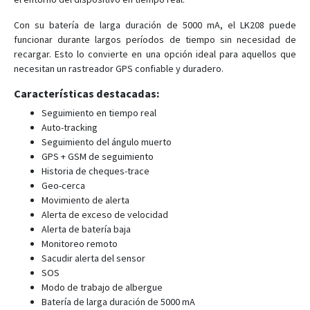
TK910 4G
Con su batería de larga duración de 5000 mA, el LK208 puede
TK920
funcionar durante largos períodos de tiempo sin necesidad de
TK970
recargar. Esto lo convierte en una opción ideal para aquellos que
necesitan un rastreador GPS confiable y duradero.
TK980
Características destacadas:
TKOBD
Seguimiento en tiempo real
TKSTAR
Auto-tracking
XE108
Seguimiento del ángulo muerto
GPS + GSM de seguimiento
XE209
Historia de cheques-trace
XE210
Geo-cerca
Movimiento de alerta
Alerta de exceso de velocidad
Alerta de batería baja
Monitoreo remoto
Sacudir alerta del sensor
SOS
Modo de trabajo de albergue
Batería de larga duración de 5000 mA