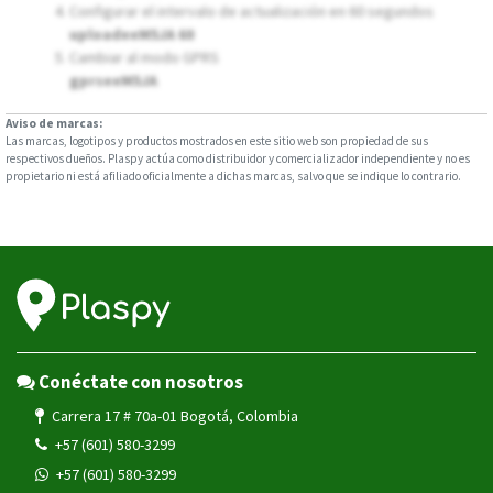
Configurar el intervalo de actualización en 60 segundos
uploadeeM5JA 60
Cambiar al modo GPRS
gprseeM5JA
Aviso de marcas:
Las marcas, logotipos y productos mostrados en este sitio web son propiedad de sus
respectivos dueños. Plaspy actúa como distribuidor y comercializador independiente y no es
propietario ni está afiliado oficialmente a dichas marcas, salvo que se indique lo contrario.
Conéctate con nosotros
Carrera 17 # 70a-01 Bogotá, Colombia
+57 (601) 580-3299
+57 (601) 580-3299