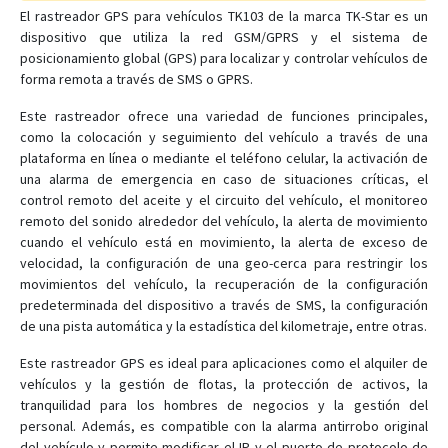
El rastreador GPS para vehículos TK103 de la marca TK-Star es un
OBD2 GPS Tracker
dispositivo que utiliza la red GSM/GPRS y el sistema de
posicionamiento global (GPS) para localizar y controlar vehículos de
Pet Tracker
forma remota a través de SMS o GPRS.
TK109
Este rastreador ofrece una variedad de funciones principales,
TK208
como la colocación y seguimiento del vehículo a través de una
plataforma en línea o mediante el teléfono celular, la activación de
TK209A
una alarma de emergencia en caso de situaciones críticas, el
TK209B
control remoto del aceite y el circuito del vehículo, el monitoreo
remoto del sonido alrededor del vehículo, la alerta de movimiento
TK209C
cuando el vehículo está en movimiento, la alerta de exceso de
TK210
velocidad, la configuración de una geo-cerca para restringir los
movimientos del vehículo, la recuperación de la configuración
TK210B
predeterminada del dispositivo a través de SMS, la configuración
TK720
de una pista automática y la estadística del kilometraje, entre otras.
TK750
Este rastreador GPS es ideal para aplicaciones como el alquiler de
TK820
vehículos y la gestión de flotas, la protección de activos, la
tranquilidad para los hombres de negocios y la gestión del
TK905
personal. Además, es compatible con la alarma antirrobo original
TK910
del vehículo y permite modificar el IP y el puerto de protocolo de