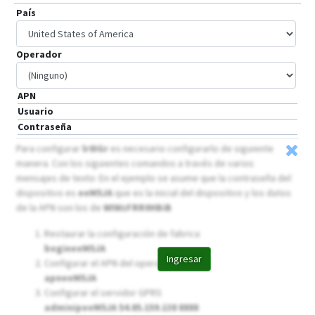
País
Operador
APN
Usuario
Contraseña
Para configurar
lr0IGr
es necesario configurarlo de siguiente
manera. Con los siguientes comandos a través de varios
mensajes de texto: En el ejemplo se asume que la contraseña del
dispositivo es
eeM5JA
que es la inicial del dispositivo y los datos
de la APN son los de
WIWzFRR0HBiB
Restaurar la configuración de fabrica
begineeM5JA
Ingresar
Configurar el APN del operador
apneeM5JA
Configurar el servidor GPRS
adminipeeM5JA 54.85.159.138 8888