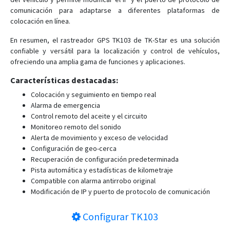
comunicación para adaptarse a diferentes plataformas de
TK910 4G
colocación en línea.
TK920
En resumen, el rastreador GPS TK103 de TK-Star es una solución
TK970
confiable y versátil para la localización y control de vehículos,
TK980
ofreciendo una amplia gama de funciones y aplicaciones.
TKOBD
Características destacadas:
TKSTAR
Colocación y seguimiento en tiempo real
XE108
Alarma de emergencia
Control remoto del aceite y el circuito
XE209
Monitoreo remoto del sonido
XE210
Alerta de movimiento y exceso de velocidad
Configuración de geo-cerca
Recuperación de configuración predeterminada
Pista automática y estadísticas de kilometraje
Compatible con alarma antirrobo original
Modificación de IP y puerto de protocolo de comunicación
Configurar
TK103