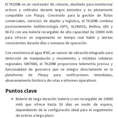
El TK209B es un rastreador 4G robusto, diseñado para monitorizar
OBD2 GPS Tracker
activos y vehículos durante largos periodos y es plenamente
compatible con Plaspy. Construido para la gestión de flotas
Pet Tracker
comerciales, servicios de alquiler y logística, el TK209B combina
posicionamiento multitecnología (GPS, GLONASS, BeiDou, LBS y
TK103
Wi‑Fi) con una batería recargable de alta capacidad de 10000 mAh
TK109
para ofrecer un seguimiento en tiempo real fiable y alertas
consistentes durante días o semanas de operación.
TK208
TK209A
Con resistencia al agua IP65, un sensor de vibración integrado para
detección de manipulación y movimiento, y módulos celulares
TK209C
regionales SIM7600, el TK209B proporciona telemetría precisa y
TK210
funcionalidad de geocerca que se integra directamente en la
plataforma de Plaspy para notificaciones inmediatas,
TK210B
almacenamiento histórico de rutas e informes operativos.
TK720
Puntos clave
TK750
Batería de larga duración: batería Li‑ion recargable de 10000
TK820
mAh que ofrece hasta 30 días en modo de espera,
TK905
dependiendo de la configuración. Ideal para el seguimiento
TK910
de activos a largo plazo.