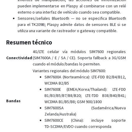
pueden implementarse en Plaspy al combinarse con un relé
externo o una interfaz de vehículo cuando sea compatible.
Sensores/señales Bluetooth — no se especifica Bluetooth
para el TK209B; Plaspy admite datos de sensores BLE si se
utiliza una variante de rastreador o gateway compatible.
Resumen técnico
4G/LTE celular vía módulos SIM7600 regionales
Conectividad
(SIM7600A / E / SA / CE). Soporta fallback a 3G/GSM
cuando el módulo/bandas lo permiten.
Variantes regionales del módulo SIM7600:
SIM7600A (Norteamérica): LTE-FDD B2/B4/B12,
WCDMA B2/B5
SIM7600E (EMEA/Korea/Thailand): LTE-FDD
B1/B3/B5/B7/B8/B20; LTE-TDD B38/B40/B41;
Bandas
WCDMA B1/B5/B8; GSM 900/1800
SIM7600SA (Sudamérica/Nueva
Zelanda/Australia)
SIM7600CE (China): incluye soporte
TD‑SCDMA/EVDO cuando corresponda