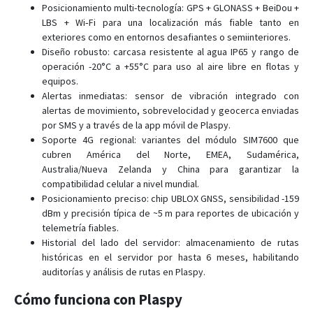
Posicionamiento multi-tecnología: GPS + GLONASS + BeiDou +
TK910 4G
LBS + Wi‑Fi para una localización más fiable tanto en
TK920
exteriores como en entornos desafiantes o semiinteriores.
Diseño robusto: carcasa resistente al agua IP65 y rango de
TK970
operación -20°C a +55°C para uso al aire libre en flotas y
TK980
equipos.
Alertas inmediatas: sensor de vibración integrado con
TKOBD
alertas de movimiento, sobrevelocidad y geocerca enviadas
TKSTAR
por SMS y a través de la app móvil de Plaspy.
Soporte 4G regional: variantes del módulo SIM7600 que
XE108
cubren América del Norte, EMEA, Sudamérica,
XE209
Australia/Nueva Zelanda y China para garantizar la
compatibilidad celular a nivel mundial.
XE210
Posicionamiento preciso: chip UBLOX GNSS, sensibilidad -159
dBm y precisión típica de ~5 m para reportes de ubicación y
telemetría fiables.
Historial del lado del servidor: almacenamiento de rutas
históricas en el servidor por hasta 6 meses, habilitando
auditorías y análisis de rutas en Plaspy.
Cómo funciona con Plaspy