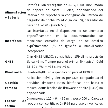
Batería Li‑ion recargable de 3.7 V, 10000 mAh; modo
de espera de hasta 30 días, dependiendo del
Alimentación
intervalo de reporte y la configuración. Entrada de
y Batería
cargador de coche 12–24 V (salida 5 V), cargador de
pared 110–220 V (salida 5 V).
Las interfaces en el dispositivo no se enumeran
específicamente en la documentación; se
Interfaces
mencionan entradas de carga. No se detallan
explícitamente E/S de ignición o inmovilizador
incorporado.
Chip GNSS UBLOX; sensibilidad -159 dBm; precisión
GNSS
típica ~5 m. Tiempo para el primer fix (típico): Cold
35–80 s, Warm ~35 s, Hot ~1 s.
Bluetooth
Bluetooth/BLE no especificado para el TK209B.
Aplicación móvil y alertas por SMS compatibles; el
Gestión
servidor almacena rutas históricas por hasta 6
remota
meses. Actualización de firmware por aire (FOTA) no
especificada.
Dimensiones 120 × 64 × 35 mm; peso 200 g. Carcasa
Factor de
robusta con certificación IP65 para uso en vehículos
forma