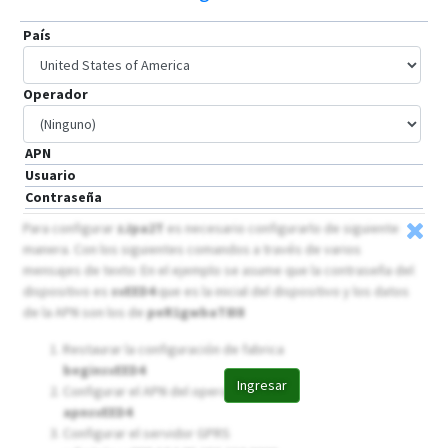
País
Operador
APN
Usuario
Contraseña
Para configurar
zJpa2T
es necesario configurarlo de siguiente
manera. Con los siguientes comandos a través de varios
mensajes de texto: En el ejemplo se asume que la contraseña del
dispositivo es
svEED4
que es la inicial del dispositivo y los datos
de la APN son los de
peR1gwbaT8I8
Restaurar la configuración de fabrica
beginsvEED4
Ingresar
Configurar el APN del operador
apnsvEED4
Configurar el servidor GPRS