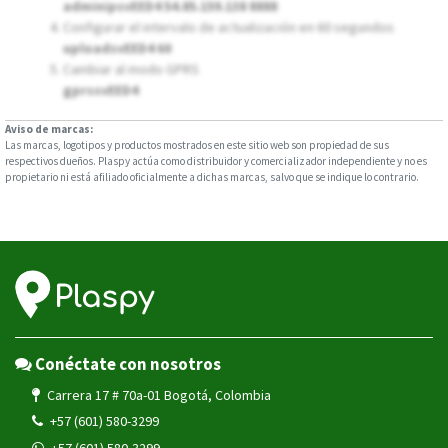
adminipsvEED4 54.85.159.138 8888
Configurar el intervalo de actualización en 60 segundos
uploadsvEED4 60
Cambiar al modo GPRS
gprssvEED4
Aviso de marcas:
Las marcas, logotipos y productos mostrados en este sitio web son propiedad de sus
respectivos dueños. Plaspy actúa como distribuidor y comercializador independiente y no es
propietario ni está afiliado oficialmente a dichas marcas, salvo que se indique lo contrario.
Conéctate con nosotros
Carrera 17 # 70a-01 Bogotá, Colombia
+57 (601) 580-3299
+57 (601) 580-3299