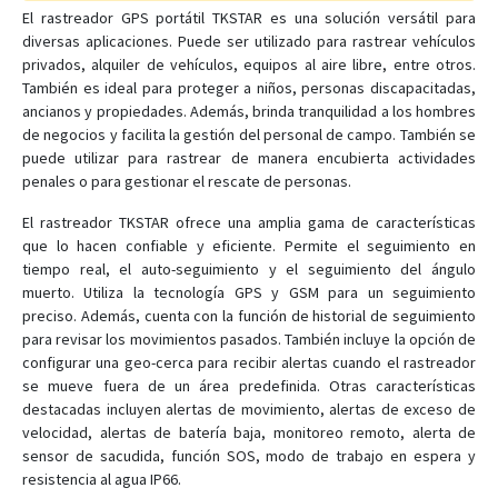
El rastreador GPS portátil TKSTAR es una solución versátil para
OBD2 GPS Tracker
diversas aplicaciones. Puede ser utilizado para rastrear vehículos
privados, alquiler de vehículos, equipos al aire libre, entre otros.
Pet Tracker
También es ideal para proteger a niños, personas discapacitadas,
ancianos y propiedades. Además, brinda tranquilidad a los hombres
TK103
de negocios y facilita la gestión del personal de campo. También se
TK109
puede utilizar para rastrear de manera encubierta actividades
penales o para gestionar el rescate de personas.
TK208
TK209A
El rastreador TKSTAR ofrece una amplia gama de características
que lo hacen confiable y eficiente. Permite el seguimiento en
TK209B
tiempo real, el auto-seguimiento y el seguimiento del ángulo
TK209C
muerto. Utiliza la tecnología GPS y GSM para un seguimiento
preciso. Además, cuenta con la función de historial de seguimiento
TK210
para revisar los movimientos pasados. También incluye la opción de
TK210B
configurar una geo-cerca para recibir alertas cuando el rastreador
TK720
se mueve fuera de un área predefinida. Otras características
destacadas incluyen alertas de movimiento, alertas de exceso de
TK750
velocidad, alertas de batería baja, monitoreo remoto, alerta de
TK820
sensor de sacudida, función SOS, modo de trabajo en espera y
resistencia al agua IP66.
TK905