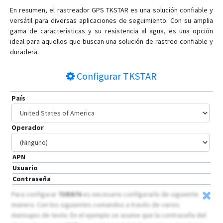
En resumen, el rastreador GPS TKSTAR es una solución confiable y
TK910
versátil para diversas aplicaciones de seguimiento. Con su amplia
TK910 4G
gama de características y su resistencia al agua, es una opción
TK920
ideal para aquellos que buscan una solución de rastreo confiable y
duradera.
TK970
TK980
Configurar
TKSTAR
TKOBD
País
XE108
XE209
Operador
XE210
APN
Usuario
Contraseña
Para configurar
7UBBf6
es necesario configurarlo de siguiente
manera. Con los siguientes comandos a través de varios
mensajes de texto: En el ejemplo se asume que la contraseña del