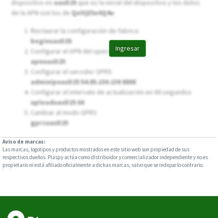
dispositivo es
uaxD25
que es la inicial del dispositivo y los datos
de la APN son los de
QxiVjE5e0Q4u
Restaurar la configuración de fabrica
beginuaxD25
Ingresar
Configurar el APN del operador
apnuaxD25
Configurar el servidor GPRS
adminipuaxD25 54.85.159.138 8888
Configurar el intervalo de actualización en 60 segundos
uploaduaxD25 60
Cambiar al modo GPRS
gprsuaxD25
Aviso de marcas:
Las marcas, logotipos y productos mostrados en este sitio web son propiedad de sus
respectivos dueños. Plaspy actúa como distribuidor y comercializador independiente y no es
propietario ni está afiliado oficialmente a dichas marcas, salvo que se indique lo contrario.