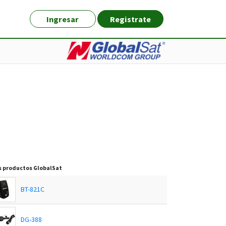
Ingresar
Registrate
s productos
GlobalSat
BT-821C
DG-388