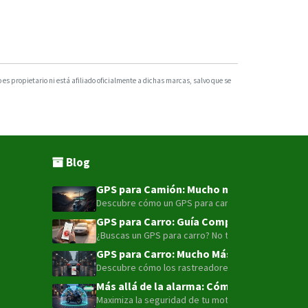
s propietario ni está afiliado oficialmente a dichas marcas, salvo que se
Blog
GPS para Camión: Mucho más que un punto e
Descubre cómo un GPS para camión con tecnología LT
GPS para Carro: Guía Completa para la Seg
¿Buscas un GPS para carro? No te conformes con sol
GPS para Carro: Mucho Más que Solo Local
Descubre cómo los rastreadores GPS 4G LTE han evolu
Más allá de la alarma: Cómo la telemetría 
Maximiza la seguridad de tu moto o flota con el ava