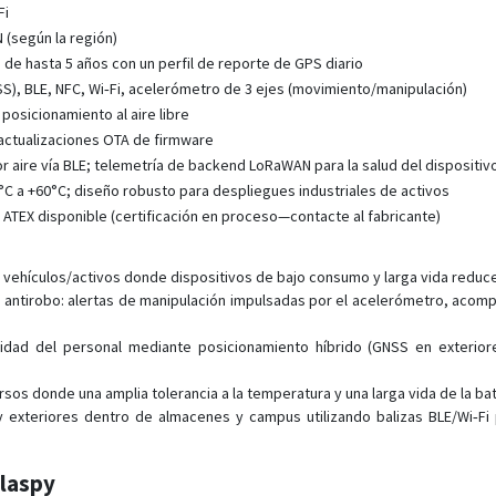
Fi
(según la región)
a de hasta 5 años con un perfil de reporte de GPS diario
), BLE, NFC, Wi‑Fi, acelerómetro de 3 ejes (movimiento/manipulación)
osicionamiento al aire libre
actualizaciones OTA de firmware
r aire vía BLE; telemetría de backend LoRaWAN para la salud del dispositiv
C a +60°C; diseño robusto para despliegues industriales de activos
0 ATEX disponible (certificación en proceso—contacte al fabricante)
e vehículos/activos donde dispositivos de bajo consumo y larga vida reduc
s antirobo: alertas de manipulación impulsadas por el acelerómetro, acomp
idad del personal mediante posicionamiento híbrido (GNSS en exteriore
s donde una amplia tolerancia a la temperatura y una larga vida de la bat
y exteriores dentro de almacenes y campus utilizando balizas BLE/Wi‑F
Plaspy