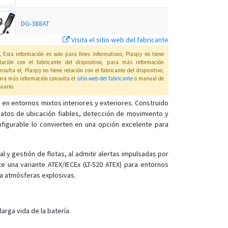
DG-388AT
Visita el sitio web del fabricante
GDO-10
Esta información es solo para fines informativos, Plaspy no tiene
elación con el fabricante del dispositivo, para más información
nsulta el
, Plaspy
no tiene relación con el fabricante del dispositivo,
ra más información consulta el
sitio web del fabricante
o manual de
GTR-388
uario
.
 en entornos mixtos interiores y exteriores. Construido
atos de ubicación fiables, detección de movimiento y
GTR-388
onfigurable lo convierten en una opción excelente para
GTR-388C1
GTR-388NB
l y gestión de flotas, al admitir alertas impulsadas por
te una variante ATEX/IECEx (LT-520 ATEX) para entornos
KT-520
ra atmósferas explosivas.
KT-520M
LT-10
rga vida de la batería.
LT-20