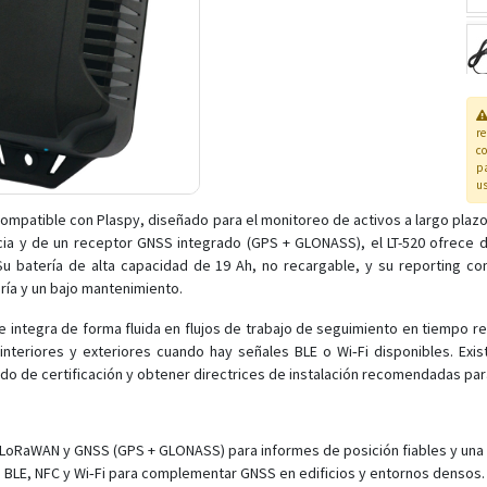
r
co
pa
us
compatible con Plaspy, diseñado para el monitoreo de activos a largo plazo
ia y de un receptor GNSS integrado (GPS + GLONASS), el LT-520 ofrece d
 Su batería de alta capacidad de 19 Ah, no recargable, y su reporting c
ería y un bajo mantenimiento.
se integra de forma fluida en flujos de trabajo de seguimiento en tiempo rea
nteriores y exteriores cuando hay señales BLE o Wi‑Fi disponibles. Exis
ado de certificación y obtener directrices de instalación recomendadas pa
oRaWAN y GNSS (GPS + GLONASS) para informes de posición fiables y una la
o BLE, NFC y Wi‑Fi para complementar GNSS en edificios y entornos densos.