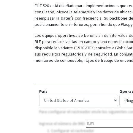
El LT-520 está diseñado para implementaciones que req
con Plaspy, ofrece la telemetría y los datos de ubicac
reemplazar la batería con frecuencia. Su backbone de
posicionamiento en interiores, permitiendo que Plaspy 
Los equipos operativos se benefician de intervalos de 
BLE para reducir visitas en campo y una especificaci
disponible la variante LT-520 ATEX; consulte a GlobalSat
sus requisitos regulatorios y de seguridad. En conjun
monitoreo de combustible, flujos de trabajo de encendi
País
Opera
Para configurar el rastreador envíe los siguientes
Ingrese el número de IMEI
Configurar el rastreador