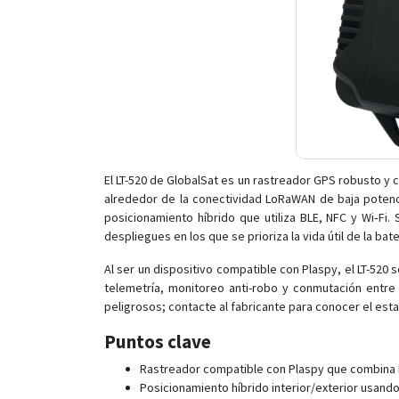
El LT-520 de GlobalSat es un rastreador GPS robusto y 
alrededor de la conectividad LoRaWAN de baja potenc
posicionamiento híbrido que utiliza BLE, NFC y Wi‑Fi.
despliegues en los que se prioriza la vida útil de la bat
Al ser un dispositivo compatible con Plaspy, el LT-520 
telemetría, monitoreo anti-robo y conmutación entre i
peligrosos; contacte al fabricante para conocer el est
Puntos clave
Rastreador compatible con Plaspy que combina L
Posicionamiento híbrido interior/exterior usand