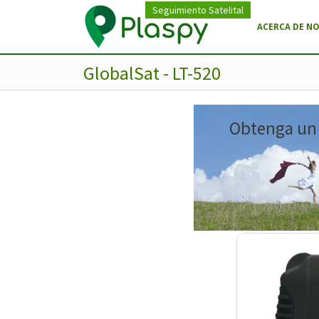
Seguimiento Satelital
ACERCA DE N
GlobalSat - LT-520
Obtenga un m