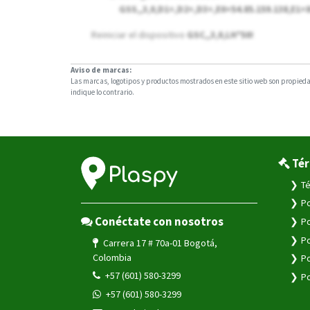
GSS,,3,0,D1=,D2=,D3=,E0=54.85.159.138,E1=
Reiniciar el dispositivo
GSC,,3,0,LH*50!
Aviso de marcas:
Las marcas, logotipos y productos mostrados en este sitio web son propiedad
indique lo contrario.
Tér
Té
Po
Conéctate con nosotros
Po
Po
Carrera 17 # 70a-01 Bogotá,
Colombia
Po
+57 (601) 580-3299
Po
+57 (601) 580-3299