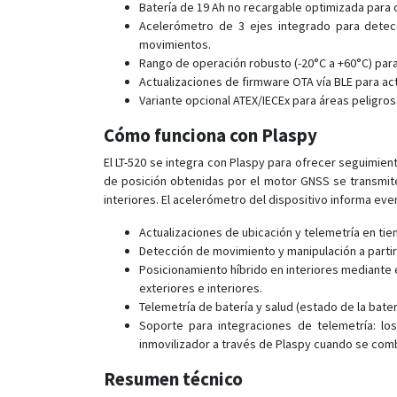
Batería de 19 Ah no recargable optimizada para 
Acelerómetro de 3 ejes integrado para detecc
movimientos.
Rango de operación robusto (-20°C a +60°C) para
Actualizaciones de firmware OTA vía BLE para actu
Variante opcional ATEX/IECEx para áreas peligros
Cómo funciona con Plaspy
El LT-520 se integra con Plaspy para ofrecer seguimien
de posición obtenidas por el motor GNSS se transmite
interiores. El acelerómetro del dispositivo informa ev
Actualizaciones de ubicación y telemetría en tiem
Detección de movimiento y manipulación a partir 
Posicionamiento híbrido en interiores mediante 
exteriores e interiores.
Telemetría de batería y salud (estado de la bat
Soporte para integraciones de telemetría: lo
inmovilizador a través de Plaspy cuando se com
Resumen técnico