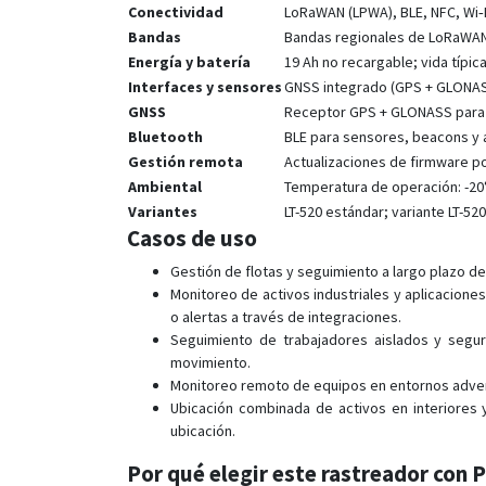
Conectividad
LoRaWAN (LPWA), BLE, NFC, Wi‑
Bandas
Bandas regionales de LoRaWAN 
Energía y batería
19 Ah no recargable; vida típic
Interfaces y sensores
GNSS integrado (GPS + GLONASS
GNSS
Receptor GPS + GLONASS para p
Bluetooth
BLE para sensores, beacons y 
Gestión remota
Actualizaciones de firmware po
Ambiental
Temperatura de operación: -20°
Variantes
LT-520 estándar; variante LT-52
Casos de uso
Gestión de flotas y seguimiento a largo plazo d
Monitoreo de activos industriales y aplicacione
o alertas a través de integraciones.
Seguimiento de trabajadores aislados y segur
movimiento.
Monitoreo remoto de equipos en entornos adverso
Ubicación combinada de activos en interiores 
ubicación.
Por qué elegir este rastreador con 