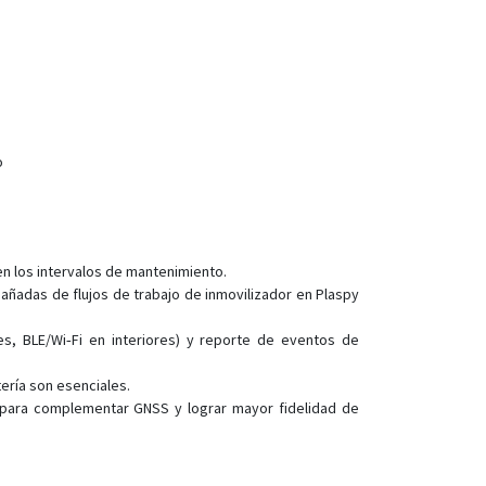
TR-520
TR-606
TR-616
TR-616C1
TR-900
o
en los intervalos de mantenimiento.
añadas de flujos de trabajo de inmovilizador en Plaspy
s, BLE/Wi‑Fi en interiores) y reporte de eventos de
ería son esenciales.
i para complementar GNSS y lograr mayor fidelidad de