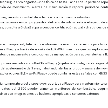
despliegues prolongados—vida típica de hasta 5 años con un perfil de repo
ión de movimiento, alertas de manipulación y reporte periódico config
 seguimiento industrial de activos en condiciones desafiantes.
alizaciones en campo y gestión del ciclo de vida sin retirar el equipo de s
as; consulte a GlobalSat para conocer certificación actual y directrices de
to en tiempo real, telemetría e informes de eventos adecuados para la gest
n a Plaspy a través de uplinks de LoRaWAN, mientras que las exploracio
entos de movimiento y condiciones de manipulación para activar alertas y f
po real enviadas vía LoRaWAN a Plaspy (sujetas a la configuración regional 
del acelerómetro de 3 ejes, habilitando alertas antirobo y análisis de mov
exploraciones BLE y Wi‑Fi; Plaspy puede combinar estas señales con GNSS p
ería, temperatura del dispositivo) reportada a Plaspy para mantenimiento p
s datos del LT-520 pueden alimentar monitoreo de combustible, seguimi
binan con integraciones de backend apropiadas o sensores externos.