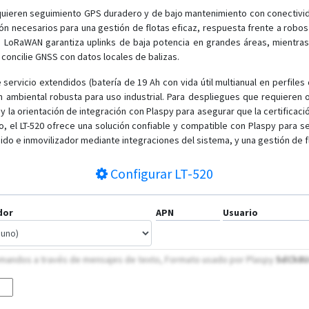
uieren seguimiento GPS duradero y de bajo mantenimiento con conectivida
ión necesarios para una gestión de flotas eficaz, respuesta frente a robo
 LoRaWAN garantiza uplinks de baja potencia en grandes áreas, mientras 
concilie GNSS con datos locales de balizas.
servicio extendidos (batería de 19 Ah con vida útil multianual en perfile
ón ambiental robusta para uso industrial. Para despliegues que requieren
 y la orientación de integración con Plaspy para asegurar que la certificació
to, el LT-520 ofrece una solución confiable y compatible con Plaspy para 
do e inmovilizador mediante integraciones del sistema, y una gestión de f
Configurar
LT-520
dor
APN
Usuario
 comandos a través de mensajes de texto, Formato usado por Plaspy
5dCh8