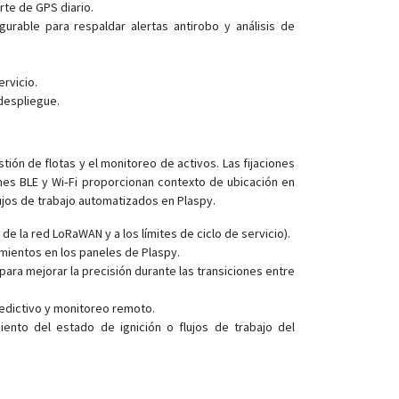
LT-501
rte de GPS diario.
urable para respaldar alertas antirobo y análisis de
LT-501E
LT-501H
ervicio.
LT-501R
 despliegue.
LT-520AZ
LT-520P
ión de flotas y el monitoreo de activos. Las fijaciones
LW-360HR
nes BLE y Wi‑Fi proporcionan contexto de ubicación en
NW-360HR
lujos de trabajo automatizados en Plaspy.
TR-151
de la red LoRaWAN y a los límites de ciclo de servicio).
TR-151SP
imientos en los paneles de Plaspy.
ara mejorar la precisión durante las transiciones entre
TR-203
TR-300
redictivo y monitoreo remoto.
ento del estado de ignición o flujos de trabajo del
TR-300V
TR-313
TR-350