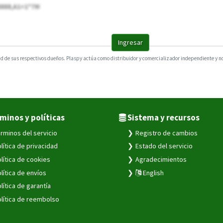
8888,A1=1*79!
Ingresar
 de sus respectivos dueños. Plaspy actúa como distribuidor y comercializador independiente y no e
minos y políticas
Sistema y recursos
rminos del servicio
Registro de cambios
lítica de privacidad
Estado del servicio
lítica de cookies
Agradecimientos
lítica de envíos
English
lítica de garantía
lítica de reembolso