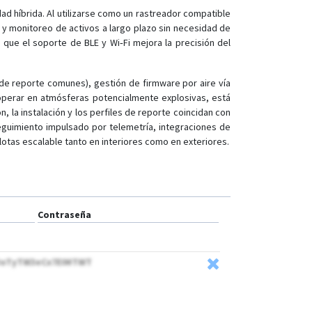
d híbrida. Al utilizarse como un rastreador compatible
s y monitoreo de activos a largo plazo sin necesidad de
que el soporte de BLE y Wi‑Fi mejora la precisión del
s de reporte comunes), gestión de firmware por aire vía
 operar en atmósferas potencialmente explosivas, está
n, la instalación y los perfiles de reporte coincidan con
seguimiento impulsado por telemetría, integraciones de
lotas escalable tanto en interiores como en exteriores.
Contraseña
UoTyTW3eCx7EIMTWT