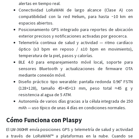
alertas en tiempo real.
LT-520P
Conectividad LoRaWAN de largo alcance (Clase A) con
NW-360HR
compatibilidad con la red Helium, para hasta ~10 km en
espacios abiertos.
TR-151
Posicionamiento GPS integrado para reportes de ubicación
TR-151SP
exterior precisos y notificaciones activadas por geocerca.
Telemetría continua de salud y actividad — ritmo cardíaco
TR-203
óptico (±3 bpm en reposo / ±10 bpm en movimiento),
TR-300
temperatura de la piel, pasos y calorías.
TR-300V
BLE 4.0 para emparejamiento móvil local, soporte para
sensores Bluetooth y actualizaciones de firmware OTA
TR-313
mediante conexión móvil.
TR-350
Diseño práctico tipo wearable: pantalla redonda 0.96" FSTN
(128×128), tamaño 45×45×13 mm, peso total ≈45 g y
TR-520
resistencia al agua de 5 ATM.
TR-606
Autonomía de varios días gracias a la célula integrada de 250
mAh — uso típico de unas 4 días en condiciones normales.
TR-616
TR-616C1
Cómo Funciona con Plaspy
TR-900
El LW-360HR envía posiciones GPS y telemetría de salud y actividad
a través de LoRaWAN™ a plataformas en la nube. Cuando se