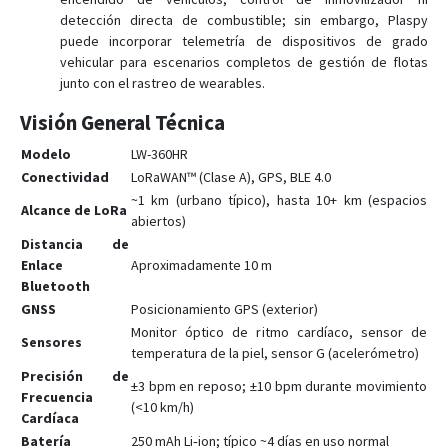
detección directa de combustible; sin embargo, Plaspy
puede incorporar telemetría de dispositivos de grado
vehicular para escenarios completos de gestión de flotas
junto con el rastreo de wearables.
Visión General Técnica
Modelo
LW-360HR
Conectividad
LoRaWAN™ (Clase A), GPS, BLE 4.0
~1 km (urbano típico), hasta 10+ km (espacios
Alcance de LoRa
abiertos)
Distancia de
Enlace
Aproximadamente 10 m
Bluetooth
GNSS
Posicionamiento GPS (exterior)
Monitor óptico de ritmo cardíaco, sensor de
Sensores
temperatura de la piel, sensor G (acelerómetro)
Precisión de
±3 bpm en reposo; ±10 bpm durante movimiento
Frecuencia
(<10 km/h)
Cardíaca
Batería
250 mAh Li‑ion; típico ~4 días en uso normal