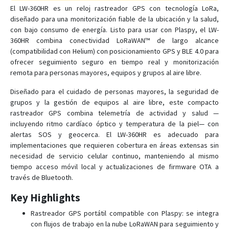
El LW-360HR es un reloj rastreador GPS con tecnología LoRa,
diseñado para una monitorización fiable de la ubicación y la salud,
GTR-388
con bajo consumo de energía. Listo para usar con Plaspy, el LW-
360HR combina conectividad LoRaWAN™ de largo alcance
GTR-388C1
(compatibilidad con Helium) con posicionamiento GPS y BLE 4.0 para
ofrecer seguimiento seguro en tiempo real y monitorización
GTR-388NB
remota para personas mayores, equipos y grupos al aire libre.
KT-520
Diseñado para el cuidado de personas mayores, la seguridad de
KT-520M
grupos y la gestión de equipos al aire libre, este compacto
LT-10
rastreador GPS combina telemetría de actividad y salud —
incluyendo ritmo cardíaco óptico y temperatura de la piel— con
LT-20
alertas SOS y geocerca. El LW-360HR es adecuado para
LT-501
implementaciones que requieren cobertura en áreas extensas sin
necesidad de servicio celular continuo, manteniendo al mismo
LT-501E
tiempo acceso móvil local y actualizaciones de firmware OTA a
LT-501H
través de Bluetooth.
LT-501R
Key Highlights
LT-520
Rastreador GPS portátil compatible con Plaspy: se integra
LT-520AZ
con flujos de trabajo en la nube LoRaWAN para seguimiento y