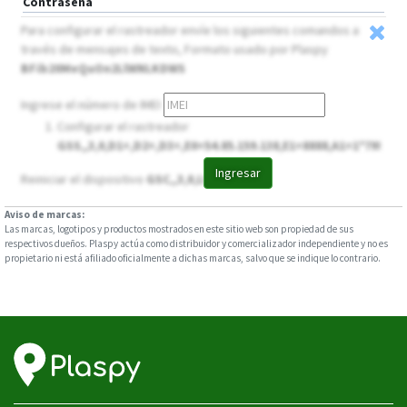
Contraseña
Para configurar el rastreador envíe los siguientes comandos a
través de mensajes de texto, Formato usado por Plaspy
BFib20MeQuOn2LlWNLKDWS
Ingrese el número de IMEI
Configurar el rastreador
GSS,,3,0,D1=,D2=,D3=,E0=54.85.159.138,E1=8888,A1=1*79!
Ingresar
Reiniciar el dispositivo
GSC,,3,0,LH*50!
Aviso de marcas:
Las marcas, logotipos y productos mostrados en este sitio web son propiedad de sus
respectivos dueños. Plaspy actúa como distribuidor y comercializador independiente y no es
propietario ni está afiliado oficialmente a dichas marcas, salvo que se indique lo contrario.