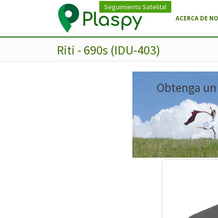
Seguimiento Satelital
ACERCA DE N
Riti - 690s (IDU-403)
Obtenga un m