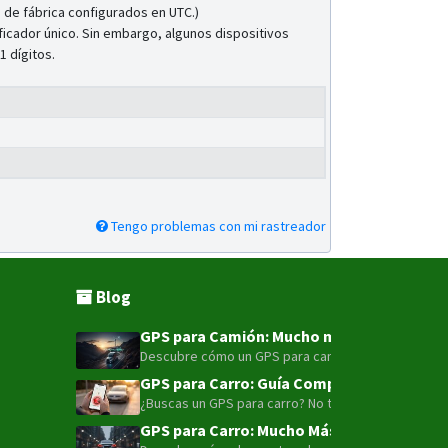
 de fábrica configurados en UTC.)
ificador único. Sin embargo, algunos dispositivos
1 dígitos.
Tengo problemas con mi rastreador
Blog
GPS para Camión: Mucho más que un punto e
Descubre cómo un GPS para camión con tecnología LT
GPS para Carro: Guía Completa para la Seg
¿Buscas un GPS para carro? No te conformes con sol
GPS para Carro: Mucho Más que Solo Local