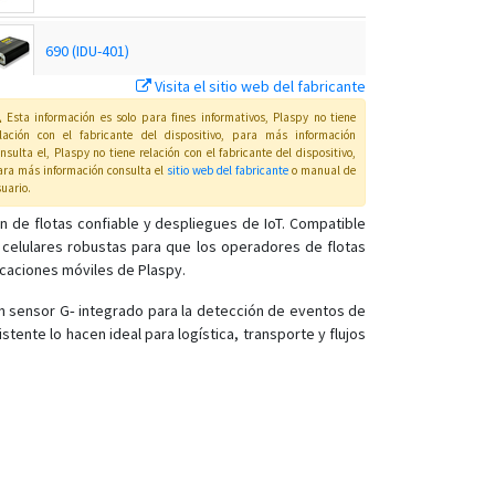
690 (IDU-401)
Visita el sitio web del fabricante
690T (IDU-400)
Esta información es solo para fines informativos, Plaspy no tiene
elación con el fabricante del dispositivo, para más información
nsulta el
, Plaspy
no tiene relación con el fabricante del dispositivo,
ra más información consulta el
sitio web del fabricante
o manual de
IDU-300
uario
.
SLS-00886
n de flotas confiable y despliegues de IoT. Compatible
celulares robustas para que los operadores de flotas
SLS-012SF
icaciones móviles de Plaspy.
n sensor G‑ integrado para la detección de eventos de
tente lo hacen ideal para logística, transporte y flujos