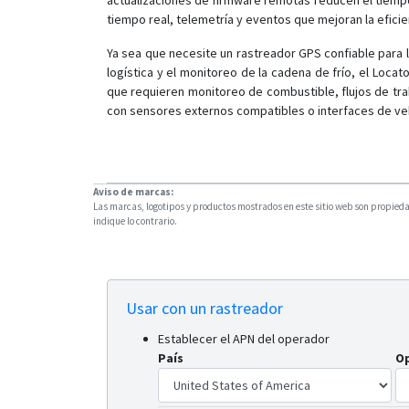
actualizaciones de firmware remotas reducen el tiempo
tiempo real, telemetría y eventos que mejoran la eficie
Ya sea que necesite un rastreador GPS confiable para l
logística y el monitoreo de la cadena de frío, el Loca
que requieren monitoreo de combustible, flujos de tra
con sensores externos compatibles o interfaces de ve
Aviso de marcas:
Las marcas, logotipos y productos mostrados en este sitio web son propiedad
indique lo contrario.
Usar con un rastreador
Establecer el APN del operador
País
O