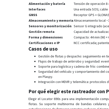
Alimentación y batería
Tensión de operación 8–3
Interfaces
Una entrada SOS; cable 
GNSS
Receptor GPS + GLONASS
Almacenamiento y memoria
Almacenamiento local ~3
Sensores y monitorización
Sensor G integrado (acel
Gestión remota
Capacidad de actualizac
Forma y dimensiones
Compacto: 44 mm (W) × 6
Certificaciones e IP
NCC certificada; patent
Casos de uso
Gestión de flotas y despacho: seguimiento en tie
Flujos de trabajo de antirrobo y seguridad: eve
Soporte para logística y cadena de frío: combin
Seguridad del vehículo y comportamiento del co
en Plaspy.
Integración con MDVR y telemática: protocolos d
Por qué elegir este rastreador con 
Elegir el Locator 690s para una implementación compa
flotas. Su soporte multinorma de bandas celulares y