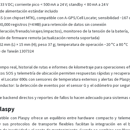
3 V DC; corriente pico < 500 mA a 24 V; standby < 80 mA a 24 V
de alimentación estándar incluido
 (con chipset MTK), compatible con A‑GPS/Cell Locate; sensibilidad −167
0,000 registros (≈4 MB) para retención de datos sin conexión
eración/frenado/virajes/impactos), monitoreo de la tensión de la batería, 
ión de firmware remota (actualización remota soportada)
2 mm (L) × 15 mm (H); peso 37 g; temperatura de operación −20 °C a 80 °C
e de Taiwán 1307324
mpo real, historial de rutas e informes de kilometraje para operaciones ef
ntos SOS y telemetría de ubicación permiten respuestas rápidas y recuper
e el Locator 690s con sensores de temperatura externos y alertas de Plaspy
nductor: la detección de eventos por el sensor G y el odómetro por segun
e backend directos y reportes de fallos lo hacen adecuado para sistemas 
Plaspy
tible con Plaspy ofrece un equilibrio entre hardware compacto y teleme
 sus protocolos de transporte flexibles facilitan la integración en el