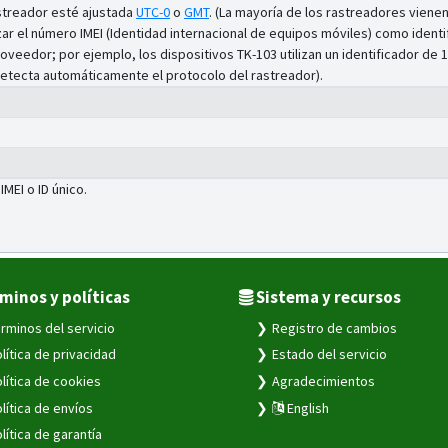
astreador esté ajustada
UTC-0
o
GMT
.
(La mayoría de los rastreadores vienen
izar el número IMEI (Identidad internacional de equipos móviles) como ident
oveedor; por ejemplo, los dispositivos TK-103 utilizan un identificador de 1
 (detecta automáticamente el protocolo del rastreador).
 IMEI o ID único.
minos y políticas
Sistema y recursos
rminos del servicio
Registro de cambios
lítica de privacidad
Estado del servicio
lítica de cookies
Agradecimientos
lítica de envíos
English
lítica de garantía