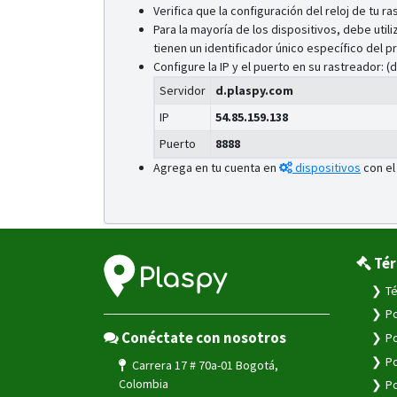
Verifica que la configuración del reloj de tu r
Para la mayoría de los dispositivos, debe util
tienen un identificador único específico del pr
Configure la IP y el puerto en su rastreador:
Servidor
d.plaspy.com
IP
54.85.159.138
Puerto
8888
Agrega en tu cuenta en
dispositivos
con el
Tér
Té
Po
Conéctate con nosotros
Po
Po
Carrera 17 # 70a-01 Bogotá,
Colombia
Po