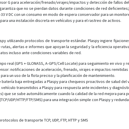
sor G para aceleración/frenado/virajes/impactos y detección de fallos del
 garantiza que no se pierdan datos durante condiciones de red deficientes
33 V DC con un consumo en modo de espera conservador para un monitoreo
para una instalación discreta en vehículos y para el rastreo de activos.
laspy utilizando protocolos de transporte estándar. Plaspy ingiere fijacio
utas, alertas e informes que apoyan la seguridad y la eficiencia operativa.
datos incluso ante condiciones variables de red.
empo real (GPS + GLONASS, A‑GPS/Cell Locate) para seguimiento en vivo y r
sor: notificaciones de aceleración, frenado, virajes e impactos remitidas 
ra un uso de la flota preciso y la planificación de mantenimiento.
de batería baja entregadas a Plaspy para chequeos proactivos de salud del v
 vehículo transmitidos a Plaspy para respuesta ante incidentes y diagnósti
s) que se sube automáticamente cuando la calidad de la red mejora para pre
 (TCP/UDP/HTTP/FTP/SMS) para una integración simple con Plaspy y redunda
 protocolos de transporte TCP, UDP, FTP, HTTP y SMS