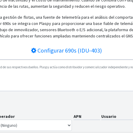
 de inactividad y el costo de mantenimiento. Cuando se combina con Plas
ncia de las rutas, aumentan la seguridad y reducen el riesgo operativo.
a gestión de flotas, una fuente de telemetría para el análisis del comport
tor 690s se integra con Plaspy para proporcionar una base fiable de telem
bajo de inmovilizador, sensores Bluetooth o E/S adicional, la plataforma d
hículo para ofrecer funciones ampliadas manteniendo centralizados el GNS
Configurar
690s (IDU-403)
 de sus respectivos dueños. Plaspy actúa como distribuidor y comercializador independiente y no e
perador
APN
Usuario