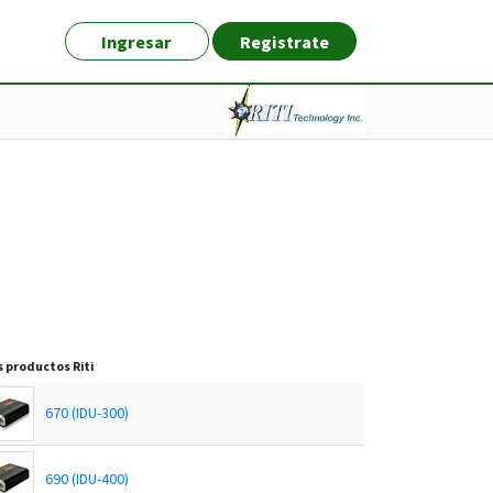
Ingresar
Registrate
s productos
Riti
670 (IDU-300)
690 (IDU-400)