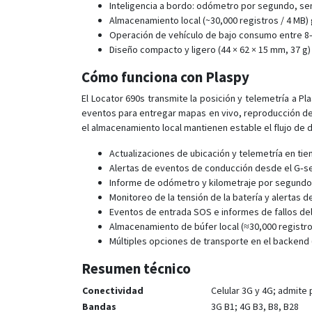
Inteligencia a bordo: odómetro por segundo, sen
Almacenamiento local (~30,000 registros / 4 MB)
Operación de vehículo de bajo consumo entre 8–
Diseño compacto y ligero (44 × 62 × 15 mm, 37 g) 
Cómo funciona con Plaspy
El Locator 690s transmite la posición y telemetría a P
eventos para entregar mapas en vivo, reproducción de r
el almacenamiento local mantienen estable el flujo de 
Actualizaciones de ubicación y telemetría en ti
Alertas de eventos de conducción desde el G‑sen
Informe de odómetro y kilometraje por segundo pa
Monitoreo de la tensión de la batería y alertas 
Eventos de entrada SOS e informes de fallos del
Almacenamiento de búfer local (≈30,000 registro
Múltiples opciones de transporte en el backend
Resumen técnico
Conectividad
Celular 3G y 4G; admite
Bandas
3G B1; 4G B3, B8, B28