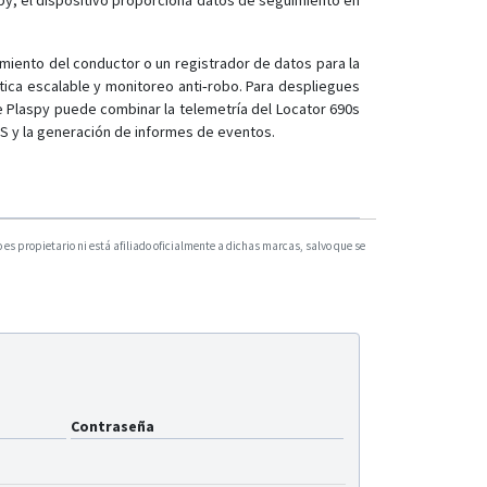
py, el dispositivo proporciona datos de seguimiento en
amiento del conductor o un registrador de datos para la
ática escalable y monitoreo anti‑robo. Para despliegues
e Plaspy puede combinar la telemetría del Locator 690s
S y la generación de informes de eventos.
s propietario ni está afiliado oficialmente a dichas marcas, salvo que se
Contraseña