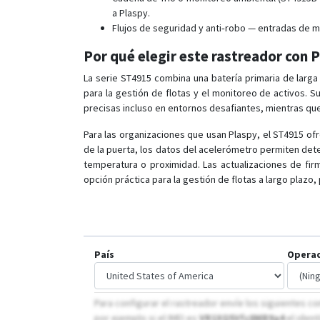
a Plaspy.
Flujos de seguridad y anti‑robo — entradas de m
Por qué elegir este rastreador con 
La serie ST4915 combina una batería primaria de larg
para la gestión de flotas y el monitoreo de activos. 
precisas incluso en entornos desafiantes, mientras que
Para las organizaciones que usan Plaspy, el ST4915 of
de la puerta, los datos del acelerómetro permiten det
temperatura o proximidad. Las actualizaciones de firm
opción práctica para la gestión de flotas a largo plazo
País
Opera
Para configurar el rastreador envíe los siguientes co
por ejemplo si el IMEI es
VR1XQ5Vf
c0MR9a
4
el ident