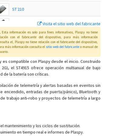
ST 210
Visita el sitio web del fabricante
ST 215
Esta información es solo para fines informativos, Plaspy no tiene
elación con el fabricante del dispositivo, para más información
ST 215C
nsulta el
, Plaspy
no tiene relación con el fabricante del dispositivo,
ra más información consulta el
sitio web del fabricante
o manual de
uario
.
ST 230
y es compatible con Plaspy desde el inicio. Construido
ST 240
 2G), el ST4915 ofrece operación multianual de bajo
de la batería son críticas.
ST 300
ST 300A
pilación de telemetría y alertas basadas en eventos sin
de encendido, entradas de puerta/pánico), Bluetooth y
ST 300H
s de trabajo anti‑robo y proyectos de telemetría a largo
ST 300K
ST 300R
ST 300V
el mantenimiento y los ciclos de sustitución.
ST 330
uimiento en tiempo real e informes de Plaspy.