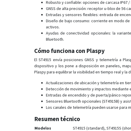
Robusto y confiable: opciones de carcasa IP67 /
GNSS de alta precisión: receptor u‑blox de 56 c
Entradas y sensores flexibles: entrada de ence
Diseño de bajo consumo: corriente en modo de sus
activos.
Ayudas de conectividad opcionales: la variant
Bluetooth.
Cómo funciona con Plaspy
El ST4915 envía posiciones GNSS y telemetría a Plasp
dispositivo y los pone a disposición en paneles, map
Plaspy para equilibrar la visibilidad en tiempo real y la 
Actualizaciones de ubicación y telemetría en tie
Detección de movimiento y impactos mediante el
Entradas de encendido y de puerta/pánico repor
Sensores Bluetooth opcionales (ST4915B) y asist
Los canales de telemetría pueden usarse para 
Resumen técnico
Modelos
ST4915 (standard), ST4915S (short