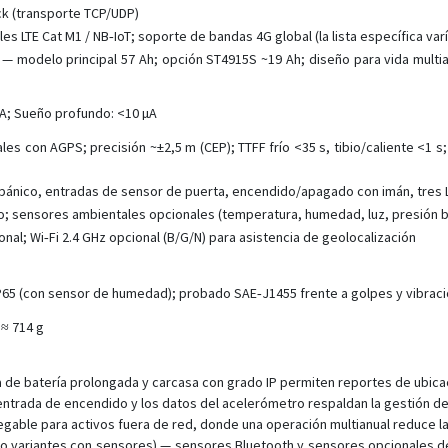
ack (transporte TCP/UDP)
s LTE Cat M1 / NB‑IoT; soporte de bandas 4G global (la lista específica varí
V — modelo principal 57 Ah; opción ST4915S ~19 Ah; diseño para vida multi
mA; Sueño profundo: <10 µA
es con AGPS; precisión ~±2,5 m (CEP); TTFF frío <35 s, tibio/caliente <1 s;
pánico, entradas de sensor de puerta, encendido/apagado con imán, tres 
o; sensores ambientales opcionales (temperatura, humedad, luz, presión b
onal; Wi‑Fi 2.4 GHz opcional (B/G/N) para asistencia de geolocalización
P65 (con sensor de humedad); probado SAE‑J1455 frente a golpes y vibraci
 ≈ 714 g
e batería prolongada y carcasa con grado IP permiten reportes de ubicaci
ntrada de encendido y los datos del acelerómetro respaldan la gestión de f
egable para activos fuera de red, donde una operación multianual reduce la
 o variantes con sensores) — sensores Bluetooth y sensores opcionales 