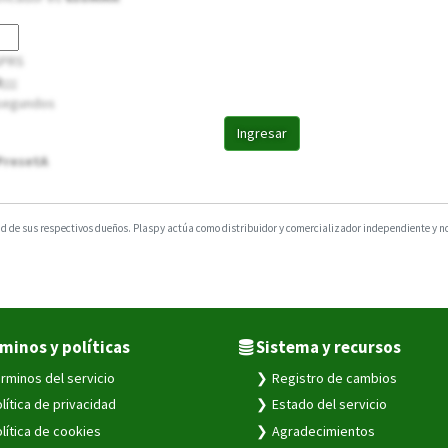
GPRS
;;;;
0 segundos
Ingresar
PresetA
 de sus respectivos dueños. Plaspy actúa como distribuidor y comercializador independiente y no e
minos y políticas
Sistema y recursos
rminos del servicio
Registro de cambios
lítica de privacidad
Estado del servicio
lítica de cookies
Agradecimientos