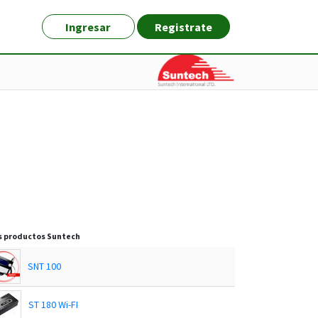
Ingresar
Registrate
s productos
Suntech
SNT 100
ST 180 Wi-FI