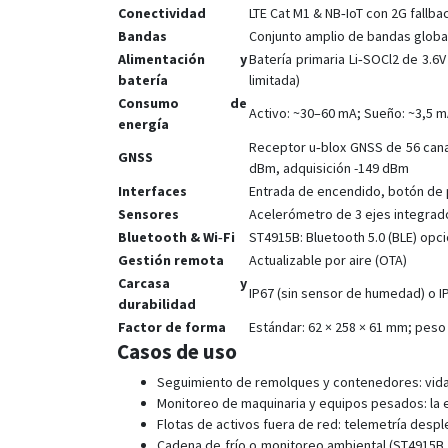
Conectividad
LTE Cat M1 & NB‑IoT con 2G fallb
Bandas
Conjunto amplio de bandas globale
Alimentación y
Batería primaria Li‑SOCl2 de 3.6
batería
limitada)
Consumo de
Activo: ~30–60 mA; Sueño: ~3,5 
energía
Receptor u‑blox GNSS de 56 canal
GNSS
dBm, adquisición -149 dBm
Interfaces
Entrada de encendido, botón de 
Sensores
Acelerómetro de 3 ejes integrad
Bluetooth & Wi‑Fi
ST4915B: Bluetooth 5.0 (BLE) opci
Gestión remota
Actualizable por aire (OTA)
Carcasa y
IP67 (sin sensor de humedad) o I
durabilidad
Factor de forma
Estándar: 62 × 258 × 61 mm; peso
Casos de uso
Seguimiento de remolques y contenedores: vida d
Monitoreo de maquinaria y equipos pesados: la e
Flotas de activos fuera de red: telemetría despl
Cadena de frío o monitoreo ambiental (ST4915B