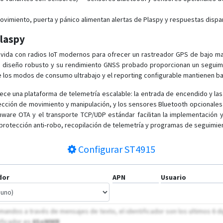
ovimiento, puerta y pánico alimentan alertas de Plaspy y respuestas dispa
Plaspy
a vida con radios IoT modernos para ofrecer un rastreador GPS de bajo ma
Su diseño robusto y su rendimiento GNSS probado proporcionan un seguimi
 los modos de consumo ultrabajo y el reporting configurable mantienen bajo
rece una plataforma de telemetría escalable: la entrada de encendido y las
ección de movimiento y manipulación, y los sensores Bluetooth opcionales
ware OTA y el transporte TCP/UDP estándar facilitan la implementación y
, protección anti‑robo, recopilación de telemetría y programas de seguimie
Configurar
ST4915
dor
APN
Usuario
mandos a través de mensajes de texto, el identificador son los ultimos 6 dig
ificador es
6SoMMR