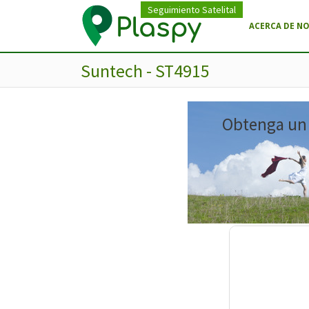
Seguimiento Satelital
ACERCA DE N
Suntech - ST4915
Obtenga un m