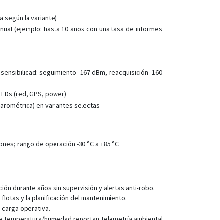
ST4345LB
a según la variante)
ST4410G
anual (ejemplo: hasta 10 años con una tasa de informes
ST4505
ST4915LCBF
ST4932
 sensibilidad: seguimiento -167 dBm, reacquisición -160
ST4945
LEDs (red, GPS, power)
ST4945(S)
arométrica) en variantes selectas
ST4945B
ST4955
ones; rango de operación -30 °C a +85 °C
ST4955LCBW
ST6560
ST8300
ón durante años sin supervisión y alertas anti‑robo.
ST8310/U
lotas y la planificación del mantenimiento.
ST8310U
 carga operativa.
de temperatura/humedad reportan telemetría ambiental
ST8310UM