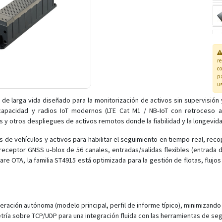
r
co
pa
us
de larga vida diseñado para la monitorización de activos sin supervisión 
 capacidad y radios IoT modernos (LTE Cat M1 / NB‑IoT con retroceso a
otros despliegues de activos remotos donde la fiabilidad y la longevidad 
s de vehículos y activos para habilitar el seguimiento en tiempo real, reco
eceptor GNSS u‑blox de 56 canales, entradas/salidas flexibles (entrada 
are OTA, la familia ST4915 está optimizada para la gestión de flotas, flujo
eración autónoma (modelo principal, perfil de informe típico), minimizando 
ría sobre TCP/UDP para una integración fluida con las herramientas de seg