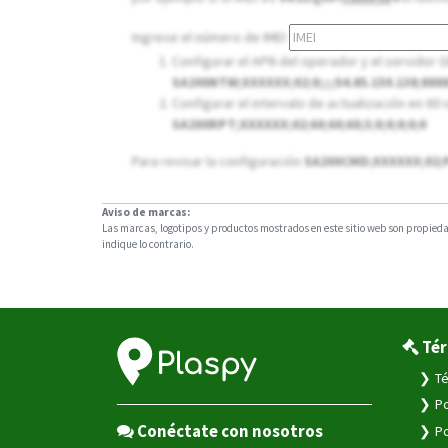
Ingrese el número de IMEI
Configurar el APN del operador y el servidor 
SA200NTW;XXXXXX;02;
0
;;;;54.85.159.138;8888
Configurar el intervalo de actualización en 6
SA200RPT;XXXXXX;02;60;60;60;3;0;0;0;0;0
Para revisar la configuración
SA200CMD;XXXXXX;02;
Aviso de marcas:
Las marcas, logotipos y productos mostrados en este sitio web son propiedad
indique lo contrario.
Tér
Té
Po
Conéctate con nosotros
Po