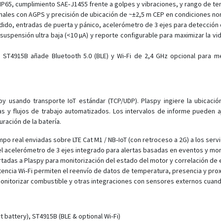
 IP65, cumplimiento SAE‑J1455 frente a golpes y vibraciones, y rango de te
anales con AGPS y precisión de ubicación de ~±2,5 m CEP en condiciones no
ndido, entradas de puerta y pánico, acelerómetro de 3 ejes para detecció
pensión ultra baja (<10 µA) y reporte configurable para maximizar la vida 
e ST4915B añade Bluetooth 5.0 (BLE) y Wi‑Fi de 2,4 GHz opcional para me
y usando transporte IoT estándar (TCP/UDP). Plaspy ingiere la ubicació
as y flujos de trabajo automatizados. Los intervalos de informe pueden a
duración de la batería.
mpo real enviadas sobre LTE Cat M1 / NB‑IoT (con retroceso a 2G) a los serv
 acelerómetro de 3 ejes integrado para alertas basadas en eventos y moni
tadas a Plaspy para monitorización del estado del motor y correlación de
encia Wi‑Fi permiten el reenvío de datos de temperatura, presencia y prox
monitorizar combustible y otras integraciones con sensores externos cua
 battery), ST4915B (BLE & optional Wi‑Fi)