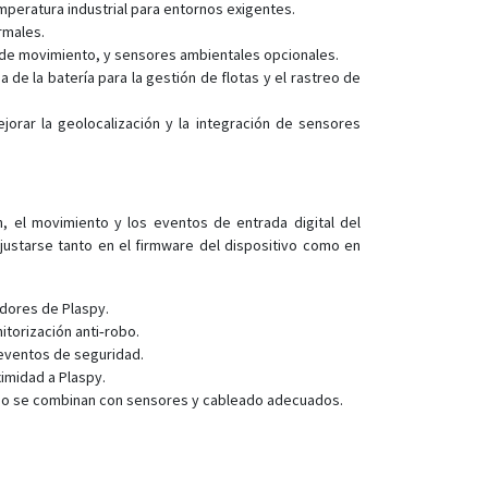
mperatura industrial para entornos exigentes.
ST 340
rmales.
ST 340LC
n de movimiento, y sensores ambientales opcionales.
de la batería para la gestión de flotas y el rastreo de
ST 600R
ST 910
jorar la geolocalización y la integración de sensores
ST 940
ST20U
ST25T
n, el movimiento y los eventos de entrada digital del
justarse tanto en el firmware del dispositivo como en
ST410MG
ST419NG
idores de Plaspy.
ST4215/U
torización anti‑robo.
ST4290
 eventos de seguridad.
imidad a Plaspy.
ST4305
ndo se combinan con sensores y cableado adecuados.
ST4315
ST4335
ST4345