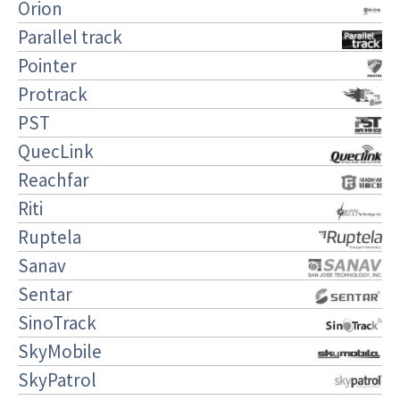
Orion
Parallel track
Pointer
Protrack
PST
QuecLink
Reachfar
Riti
Ruptela
Sanav
Sentar
SinoTrack
SkyMobile
SkyPatrol