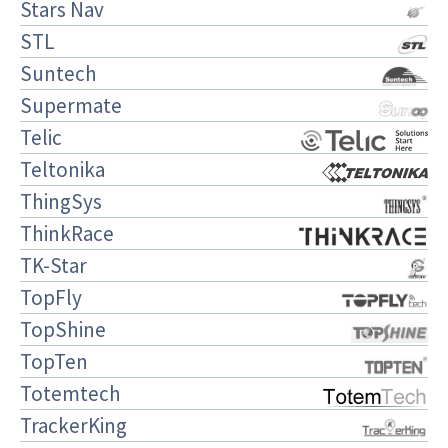
Stars Nav
STL
Suntech
Supermate
Telic
Teltonika
ThingSys
ThinkRace
TK-Star
TopFly
TopShine
TopTen
Totemtech
TrackerKing