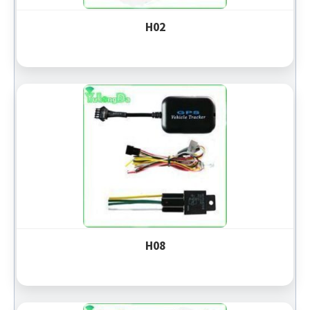
H02
H08