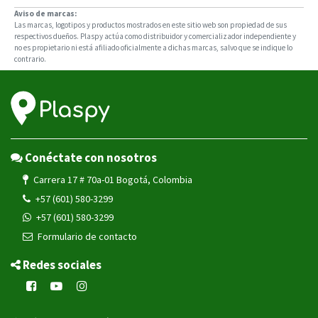
Aviso de marcas:
Las marcas, logotipos y productos mostrados en este sitio web son propiedad de sus
respectivos dueños. Plaspy actúa como distribuidor y comercializador independiente y
no es propietario ni está afiliado oficialmente a dichas marcas, salvo que se indique lo
contrario.
Conéctate con nosotros
Carrera 17 # 70a-01 Bogotá, Colombia
+57 (601) 580-3299
+57 (601) 580-3299
Formulario de contacto
Redes sociales