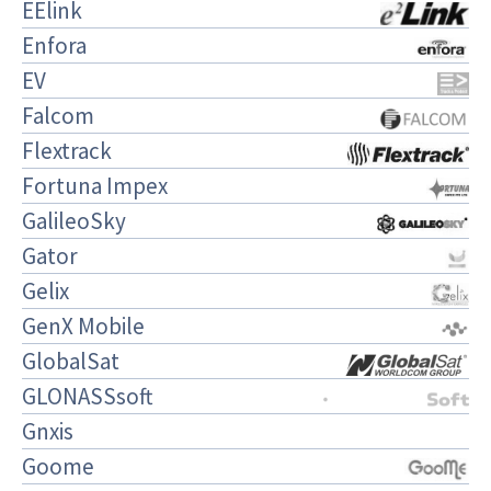
EElink
Enfora
EV
Falcom
Flextrack
Fortuna Impex
GalileoSky
Gator
Gelix
GenX Mobile
GlobalSat
GLONASSsoft
Gnxis
Goome