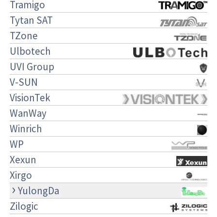
Tramigo
Tytan SAT
TZone
Ulbotech
UVI Group
V-SUN
VisionTek
WanWay
Winrich
WP
Xexun
Xirgo
YulongDa
Zilogic