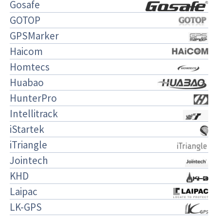
Gosafe
GOTOP
GPSMarker
Haicom
Homtecs
Huabao
HunterPro
Intellitrack
iStartek
iTriangle
Jointech
KHD
Laipac
LK-GPS