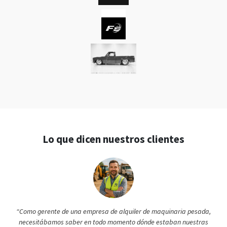
Lo que dicen nuestros clientes
“Como gerente de una empresa de alquiler de maquinaria pesada,
necesitábamos saber en todo momento dónde estaban nuestras
retroexcavadoras y camiones. Plaspy nos ha brindado esa visibilidad
total: si alguna máquina sale de la zona asignada recibimos una
alerta de inmediato gracias a las geocercas configuradas. Ya hemos
evitado un intento de robo al recuperar una excavadora utilizando la