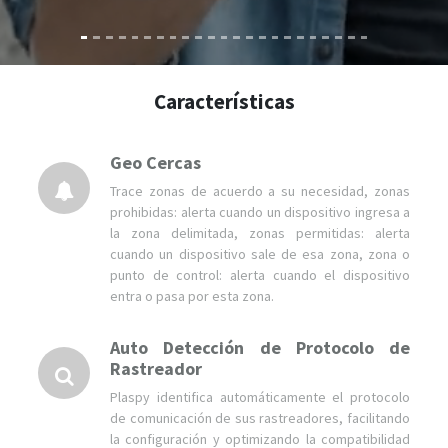
Características
Geo Cercas
Trace zonas de acuerdo a su necesidad, zonas
prohibidas: alerta cuando un dispositivo ingresa a
la zona delimitada, zonas permitidas: alerta
cuando un dispositivo sale de esa zona, zona o
punto de control: alerta cuando el dispositivo
entra o pasa por esta zona.
Auto Detección de Protocolo de
Rastreador
Plaspy identifica automáticamente el protocolo
de comunicación de sus rastreadores, facilitando
la configuración y optimizando la compatibilidad
con una amplia gama de dispositivos.
Esta funcionalidad simplifica el proceso de
integración, asegurando una conexión rápida y