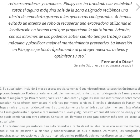
localización en tiempo real que proporciona la plataforma. Además,
con los informes de uso podemos saber cuánto tiempo trabaja cada
máquina y planificar mejor el mantenimiento preventivo. La inversión
en Plaspy se justificó rápidamente al proteger nuestros activos y
optimizar su uso.”
2
Fernando Díaz
Gerente (Alquiler de maquinaria pesada)
1. Tu suscripción, incluido 1 mes de prueba gratis, comenzará cuando confirmes tu suscripción durante el
proceso de registro. Puedes cancelar en cualquier momento durante tu suscripción gratis de 1 mes, y no se
te hará ningún cargo. Para cancelar, haz clic en "Mi cuenta" y sigue las sencillas instrucciones sobre cómo
cancelar. No se ofrecen reembolsos ni créditos por meses parciales. Si estás disfrutando de Plaspy, no
hagas nada y tu suscripción continuará automáticamente a la tarifa de suscripción mensual. Esta oferta
de 1 mes gratis está disponible para miembros nuevos y algunos exmiembros del servicio de Plaspy y no
se puede combinar con otras ofertas. Consulta los Términos de uso para obtener más detalles sobre la
suscripción.
2. Los testimonios presentados han sido recreados a partir de entrevistas reales con nuestros clientes,
con el fin de preservar la claridad y confidencialidad de sus historias. Asimismo, las fotografías
mostradas son recreaciones artísticas inspiradas en los perfiles de quienes nos dieron su testimonio.