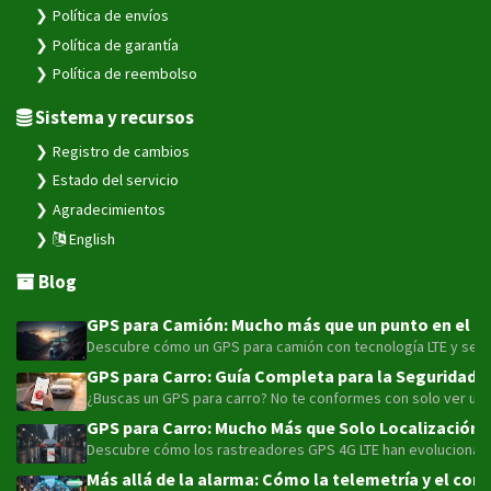
Sistema y recursos
Registro de cambios
Estado del servicio
Agradecimientos
English
Blog
GPS para Camión: Mucho más que un punto en el map
Descubre cómo un GPS para camión con tecnología LTE y sensor
GPS para Carro: Guía Completa para la Seguridad y
¿Buscas un GPS para carro? No te conformes con solo ver un pu
GPS para Carro: Mucho Más que Solo Localización 
Descubre cómo los rastreadores GPS 4G LTE han evolucionado má
Más allá de la alarma: Cómo la telemetría y el con
Maximiza la seguridad de tu moto o flota con el avanzado rast
GPS para Camión: La Inversión Estratégica que Tra
Optimice su flota de 1 a 5 camiones con GPS. Reduzca 20% el