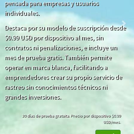
pensada para empresas y usuarios
individuales.
Previous
Next
Destaca por su modelo de suscripción desde
$0.99 USD por dispositivo al mes, sin
contratos ni penalizaciones, e incluye un
mes de prueba gratis. También permite
operar en marca blanca, facilitando a
emprendedores crear su propio servicio de
rastreo sin conocimientos técnicos ni
grandes inversiones.
30 días de prueba gratuita. Precio por dispositivo $0.99
USD/mes.