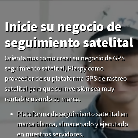
Inicie su negocio de
seguimiento satelital
Orientamos como crear su negocio de GPS
seguimiento satelital, Plaspy como
proveedor de su plataforma GPS de rastreo
satelital para que su inversión sea muy
rentable usando su marca.
Plataforma de seguimiento satelital en
marca blanca, almacenado y ejecutado
en nuestros servidores.
Inicie su negocio sin grandes
Previous
Nex
inversiones, pague mensualmente. Sin