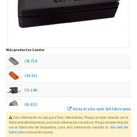
Más productos
Condor
CB-714
CM-311
CS-146
GE-810
Visita el sitio web del fabricante
Esta información es solo para fines informativos, Plaspy no tiene relación con el
TA-913
fabricante del dispositivo, para más información consulta el
, Plaspy
no tiene relación
con el fabricante del dispositivo, para más información consulta el
sitio web del
fabricante
o manual de usuario
.
TG-512