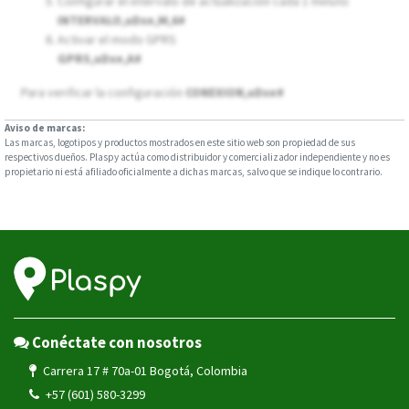
Configurar el intervalo de actualización cada 1 minuto
INTERVALO,uDxe,M,6#
Activar el modo GPRS
GPRS,uDxe,A#
Para verificar la configuración
CONEXION,uDxe#
Aviso de marcas:
Las marcas, logotipos y productos mostrados en este sitio web son propiedad de sus
respectivos dueños. Plaspy actúa como distribuidor y comercializador independiente y no es
propietario ni está afiliado oficialmente a dichas marcas, salvo que se indique lo contrario.
Conéctate con nosotros
Carrera 17 # 70a-01 Bogotá, Colombia
+57 (601) 580-3299