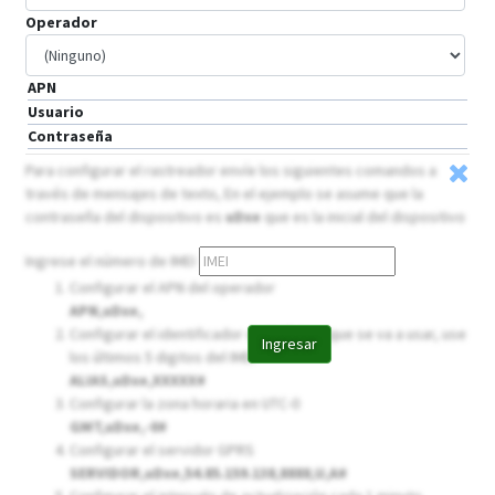
Operador
APN
Usuario
Contraseña
Para configurar el rastreador envíe los siguientes comandos a
través de mensajes de texto, En el ejemplo se asume que la
contraseña del dispositivo es
uDxe
que es la inicial del dispositivo
Ingrese el número de IMEI
Configurar el APN del operador
APN,uDxe,
Configurar el identificador de 5 dígitos que se va a usar, use
Ingresar
los últimos 5 digitos del IMEI
ALIAS,uDxe,XXXXX#
Configurar la zona horaria en UTC-0
GMT,uDxe,-0#
Configurar el servidor GPRS
SERVIDOR,uDxe,54.85.159.138,8888,U,A#