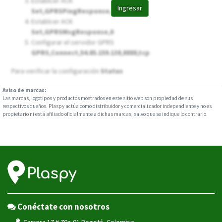
Establcer ACK
Ingresar
Set,GPRSPingResponse,0
Establcer ACK
Set,GPRSMsgResponse,0
Configurar el servidor GPRS
GPRS,Connect,54.85.159.138,8888,tcp
Para verificar la configuración
Status
Aviso de marcas:
Las marcas, logotipos y productos mostrados en este sitio web son propiedad de sus
respectivos dueños. Plaspy actúa como distribuidor y comercializador independiente y no es
propietario ni está afiliado oficialmente a dichas marcas, salvo que se indique lo contrario.
Conéctate con nosotros