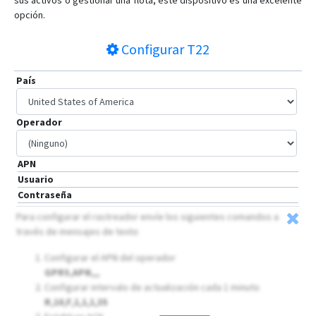
sus activos o gestionar una flota, este dispositivo es una excelente
opción.
Configurar
T22
País
Operador
APN
Usuario
Contraseña
Para configurar el rastreador envíe los siguientes comandos a
través de mensajes de texto
Configurar el APN del operador
GPRS,APN,,,
Configurar intervalo de actualización cada 1 minuto
R,10,F,1,1,1,35