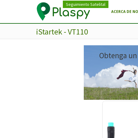
Seguimiento Satelital
ACERCA DE N
iStartek - VT110
Obtenga un m