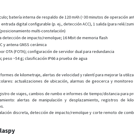
culo; batería interna de respaldo de 120 mAh (~30 minutos de operación ant
entrada digital configurable (p. ej., detección ACC), 1 salida (para relé/zu
posicionamiento multi-constelación)
a detección de impacto/remolque; 16 Mbit de memoria flash
PC y antena GNSS cerámica
por OTA (FOTA); configuración de servidor dual para redundancia
; peso ~54 g; clasificación IP66 a prueba de agua
formes de kilometraje, alertas de velocidad y ralentí para mejorar la utiliz
olares: actualizaciones de ubicación, alarmas de geocerca y monitoreo
egistro de viajes, cambios de rumbo e informes de tiempo/distancia para pr
miento: alertas de manipulación y desplazamiento, registros de kil
os.
talación discreta, detección de impacto/remolque y corte remoto de combu
Plaspy