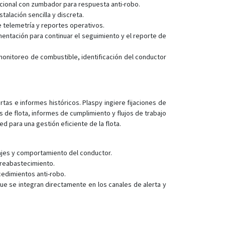
PT81
pcional con zumbador para respuesta anti-robo.
talación sencilla y discreta.
VT005
 telemetría y reportes operativos.
VT100
entación para continuar el seguimiento y el reporte de
VT110-L
onitoreo de combustible, identificación del conductor
VT120-L
VT130-L
VT140
tas e informes históricos. Plaspy ingiere fijaciones de
VT150
de flota, informes de cumplimiento y flujos de trabajo
d para una gestión eficiente de la flota.
VT150-L
VT200
ajes y comportamiento del conductor.
VT200-L
 reabastecimiento.
VT202
edimientos anti-robo.
e se integran directamente en los canales de alerta y
VT206
VT206
VT300