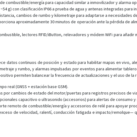
de combustible/energía para capacidad similar a inmovilizador y alarma o
54 g) con clasificación IP66 a prueba de agua y antenas integradas para ins
istancia, cambios de rumbo y kilometraje para adaptarse a necesidades de
porciona aproximadamente 30 minutos de operación ante la pérdida de alim
mbustible, lectores RFID/iButton, relevadores y módem WiFi para añadir m
ece datos continuos de posición y estado para habilitar mapas en vivo, aler
etraje y rumbo, y alarmas impulsadas por eventos para alimentar tableros 
sitivo permiten balancear la frecuencia de actualizaciones y el uso de la re
empo real (GNSS + estación base GSM).
s por cambios de estado del motor/puertas para registros precisos de vi
ionales capacitivo o ultrasonido (accesorios) para alertas de consumo y
orte remoto de combustible/energía y accesorios de relé para apoyar proc
xceso de velocidad, ralentí, conducción fatigada e impacto/remolque— qu