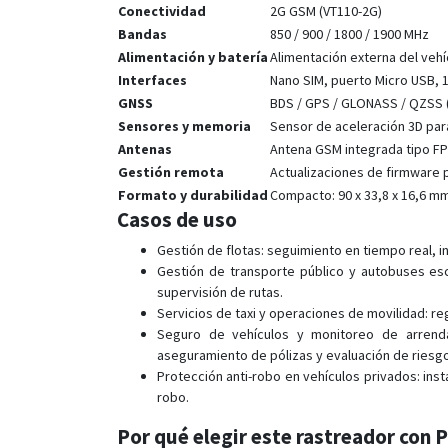
Conectividad
2G GSM (VT110-2G)
Bandas
850 / 900 / 1800 / 1900 MHz
Alimentación y batería
Alimentación externa del vehí
Interfaces
Nano SIM, puerto Micro USB, 1 
GNSS
BDS / GPS / GLONASS / QZSS (
Sensores y memoria
Sensor de aceleración 3D par
Antenas
Antena GSM integrada tipo F
Gestión remota
Actualizaciones de firmware 
Formato y durabilidad
Compacto: 90 x 33,8 x 16,6 mm
Casos de uso
Gestión de flotas: seguimiento en tiempo real, in
Gestión de transporte público y autobuses esc
supervisión de rutas.
Servicios de taxi y operaciones de movilidad: r
Seguro de vehículos y monitoreo de arrenda
aseguramiento de pólizas y evaluación de riesg
Protección anti-robo en vehículos privados: ins
robo.
Por qué elegir este rastreador con 