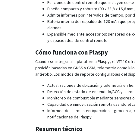
Funciones de control remoto que incluyen corte 
Diseño compacto y robusto (90 x 33,8 x 16,6 mm, ~
Admite informes por intervalos de tiempo, por d
Batería interna de respaldo de 120 mAh que pro
alarmas.
Expansible mediante accesorios: sensores de co
y capacidades de control remoto.
Cómo funciona con Plaspy
Cuando se integra a la plataforma Plaspy, el VT110 ofr
posición basadas en GNSS y GSM, telemetría como kilom
anti-robo. Los modos de reporte configurables del dispo
Actualizaciones de ubicación y telemetría en ti
Detección de estado de encendido/ACC y alarma
Monitoreo de combustible mediante sensores opc
Capacidad de inmovilización remota usando el c
Informes de alarmas enriquecidos —geocerca, e
notificaciones de Plaspy.
Resumen técnico