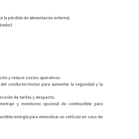
VT300-L
VT600
e la pérdida de alimentación externa)
VT600-3G
mbador)
VT800
VT800-L
VT900
VT900-G
VT900-L
ación y reducir costos operativos.
 del conductor/motor para aumentar la seguridad y la
ecisión de tarifas y despacho.
ometraje y monitoreo opcional de combustible para
stible/energía para inmovilizar un vehículo en caso de