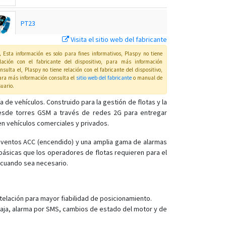
PT23
Visita el sitio web del fabricante
PT24
Esta información es solo para fines informativos, Plaspy no tiene
elación con el fabricante del dispositivo, para más información
nsulta el
, Plaspy
no tiene relación con el fabricante del dispositivo,
ra más información consulta el
sitio web del fabricante
o manual de
PT28
uario
.
de vehículos. Construido para la gestión de flotas y la
esde torres GSM a través de redes 2G para entregar
PT28S
n vehículos comerciales y privados.
PT29
 eventos ACC (encendido) y una amplia gama de alarmas
PT32
básicas que los operadores de flotas requieren para el
 cuando sea necesario.
PT55
PT60
PT60-L
elación para mayor fiabilidad de posicionamiento.
baja, alarma por SMS, cambios de estado del motor y de
PT66