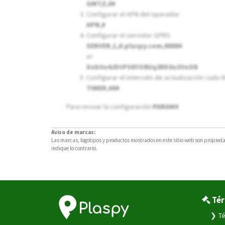
GMT,E,0#
Configurar el APN del operador
APN,
#
Configurar el servidor GPRS
SERVER,1,d.plaspy.com,8888#
or
XobSn4JDtPS8YO8Uq2RK0o3Ve3I8
Configurar el intervalo de actualización cada
TIMER,60#
Para revsiar la configuración
PARAM#
Aviso de marcas:
Las marcas, logotipos y productos mostrados en este sitio web son propiedad
indique lo contrario.
Tér
Té