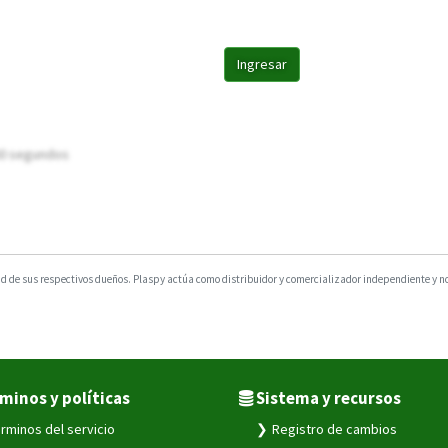
Ingresar
 60 segundos
 de sus respectivos dueños. Plaspy actúa como distribuidor y comercializador independiente y no e
minos y políticas
Sistema y recursos
rminos del servicio
Registro de cambios