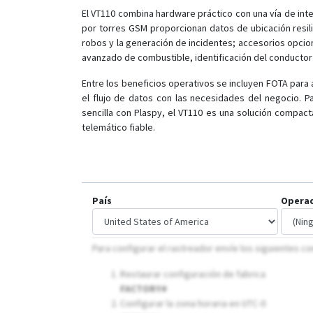
El VT110 combina hardware práctico con una vía de int
por torres GSM proporcionan datos de ubicación resil
robos y la generación de incidentes; accesorios opci
avanzado de combustible, identificación del conductor 
Entre los beneficios operativos se incluyen FOTA para
el flujo de datos con las necesidades del negocio. P
sencilla con Plaspy, el VT110 es una solución compact
telemático fiable.
País
Opera
Para configurar el rastreador envíe los siguientes 
Restaurar configuración de fabrica
FACTORY#
Configurar la zona horaria en UTC-0