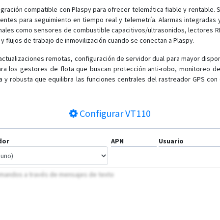
egración compatible con Plaspy para ofrecer telemática fiable y rentable.
ientes para seguimiento en tiempo real y telemetría. Alarmas integradas 
onales como sensores de combustible capacitivos/ultrasonidos, lectores 
y flujos de trabajo de inmovilización cuando se conectan a Plaspy.
 actualizaciones remotas, configuración de servidor dual para mayor dispon
ara los gestores de flota que buscan protección anti-robo, monitoreo de
a y robusta que equilibra las funciones centrales del rastreador GPS co
Configurar
VT110
dor
APN
Usuario
comandos a través de mensajes de texto