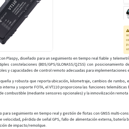
r
co
pa
us
n Plaspy, diseñado para un seguimiento en tiempo real fiable y telemetría 
ltiples constelaciones (BDS/GPS/GLONASS/QZSS) con posicionamiento d
ables y capacidades de control remoto adecuadas para implementaciones e
equeña y robusta que reporta ubicación, kilometraje, cambios de rumbo,
o interna y soporte FOTA, el VT110 proporciona las funciones telemáticas 
de combustible (mediante sensores opcionales) y la inmovilización remota
para seguimiento en tiempo real y gestión de flotas con GNSS multi-const
 velocidad, pérdida de señal GPS, fallo de alimentación externa, batería 
ección de impacto/remolque.