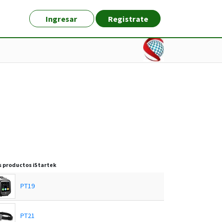
Ingresar
Registrate
s productos
iStartek
PT19
PT21