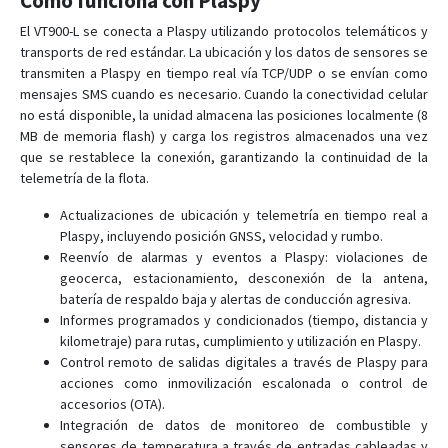
Cómo funciona con Plaspy
VT900
El VT900-L se conecta a Plaspy utilizando protocolos telemáticos y
transports de red estándar. La ubicación y los datos de sensores se
VT900-G
transmiten a Plaspy en tiempo real vía TCP/UDP o se envían como
mensajes SMS cuando es necesario. Cuando la conectividad celular
no está disponible, la unidad almacena las posiciones localmente (8
MB de memoria flash) y carga los registros almacenados una vez
que se restablece la conexión, garantizando la continuidad de la
telemetría de la flota.
Actualizaciones de ubicación y telemetría en tiempo real a
Plaspy, incluyendo posición GNSS, velocidad y rumbo.
Reenvío de alarmas y eventos a Plaspy: violaciones de
geocerca, estacionamiento, desconexión de la antena,
batería de respaldo baja y alertas de conducción agresiva.
Informes programados y condicionados (tiempo, distancia y
kilometraje) para rutas, cumplimiento y utilización en Plaspy.
Control remoto de salidas digitales a través de Plaspy para
acciones como inmovilización escalonada o control de
accesorios (OTA).
Integración de datos de monitoreo de combustible y
sensores de temperatura a través de entradas cableadas y