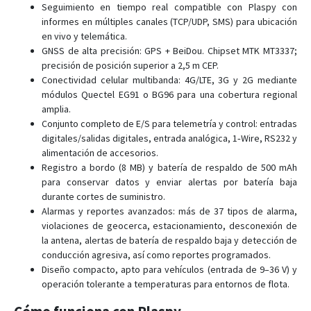
Seguimiento en tiempo real compatible con Plaspy con
VT130-L
informes en múltiples canales (TCP/UDP, SMS) para ubicación
VT140
en vivo y telemática.
GNSS de alta precisión: GPS + BeiDou. Chipset MTK MT3337;
VT150
precisión de posición superior a 2,5 m CEP.
VT150-L
Conectividad celular multibanda: 4G/LTE, 3G y 2G mediante
módulos Quectel EG91 o BG96 para una cobertura regional
VT200
amplia.
VT200-L
Conjunto completo de E/S para telemetría y control: entradas
VT202
digitales/salidas digitales, entrada analógica, 1‑Wire, RS232 y
alimentación de accesorios.
VT206
Registro a bordo (8 MB) y batería de respaldo de 500 mAh
VT206
para conservar datos y enviar alertas por batería baja
durante cortes de suministro.
VT300
Alarmas y reportes avanzados: más de 37 tipos de alarma,
VT300-L
violaciones de geocerca, estacionamiento, desconexión de
la antena, alertas de batería de respaldo baja y detección de
VT600
conducción agresiva, así como reportes programados.
VT600-3G
Diseño compacto, apto para vehículos (entrada de 9–36 V) y
operación tolerante a temperaturas para entornos de flota.
VT800
VT800-L