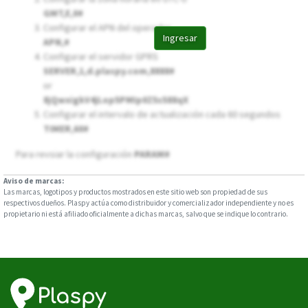
GMT,E,0#
Configurar el APN del operador
Ingresar
APN,
#
Configurar el servidor GPRS
SERVER,1,d.plaspy.com,8888#
or
8jQwxigkV4jLop5PMIp0Z5s588qX
Configurar el intervalo de actualización cada 60 segundos
TIMER,60#
Para revsiar la configuración
PARAM#
Aviso de marcas:
Las marcas, logotipos y productos mostrados en este sitio web son propiedad de sus
respectivos dueños. Plaspy actúa como distribuidor y comercializador independiente y no es
propietario ni está afiliado oficialmente a dichas marcas, salvo que se indique lo contrario.