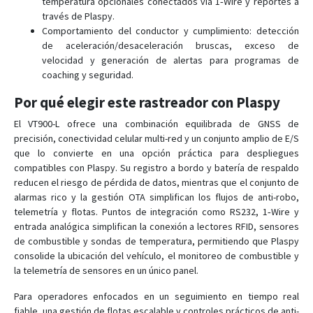
temperatura opcionales conectados vía 1‑Wire y reportes a
través de Plaspy.
Comportamiento del conductor y cumplimiento: detección
de aceleración/desaceleración bruscas, exceso de
velocidad y generación de alertas para programas de
coaching y seguridad.
Por qué elegir este rastreador con Plaspy
El VT900-L ofrece una combinación equilibrada de GNSS de
precisión, conectividad celular multi-red y un conjunto amplio de E/S
que lo convierte en una opción práctica para despliegues
compatibles con Plaspy. Su registro a bordo y batería de respaldo
reducen el riesgo de pérdida de datos, mientras que el conjunto de
alarmas rico y la gestión OTA simplifican los flujos de anti-robo,
telemetría y flotas. Puntos de integración como RS232, 1‑Wire y
entrada analógica simplifican la conexión a lectores RFID, sensores
de combustible y sondas de temperatura, permitiendo que Plaspy
consolide la ubicación del vehículo, el monitoreo de combustible y
la telemetría de sensores en un único panel.
Para operadores enfocados en un seguimiento en tiempo real
fiable, una gestión de flotas escalable y controles prácticos de anti-