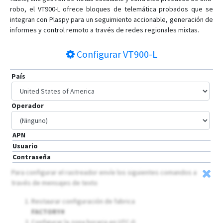
robo, el VT900-L ofrece bloques de telemática probados que se
integran con Plaspy para un seguimiento accionable, generación de
informes y control remoto a través de redes regionales mixtas.
Configurar
VT900-L
País
Operador
APN
Usuario
Contraseña
Para configurar el rastreador envíe los siguientes comandos a
través de mensajes de texto
Restaurar configuración de fabrica
FACTORY#
Configurar la zona horaria en UTC-0