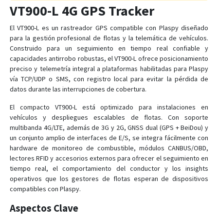
VT900-L 4G GPS Tracker
PT28S
El VT900-L es un rastreador GPS compatible con Plaspy diseñado
para la gestión profesional de flotas y la telemática de vehículos.
Construido para un seguimiento en tiempo real confiable y
PT29
capacidades antirrobo robustas, el VT900-L ofrece posicionamiento
PT32
preciso y telemetría integral a plataformas habilitadas para Plaspy
PT55
vía TCP/UDP o SMS, con registro local para evitar la pérdida de
datos durante las interrupciones de cobertura.
PT60
El compacto VT900-L está optimizado para instalaciones en
PT60-L
vehículos y despliegues escalables de flotas. Con soporte
PT66
multibanda 4G/LTE, además de 3G y 2G, GNSS dual (GPS + BeiDou) y
PT81
un conjunto amplio de interfaces de E/S, se integra fácilmente con
hardware de monitoreo de combustible, módulos CANBUS/OBD,
VT005
lectores RFID y accesorios externos para ofrecer el seguimiento en
VT100
tiempo real, el comportamiento del conductor y los insights
operativos que los gestores de flotas esperan de dispositivos
VT110
compatibles con Plaspy.
VT110-L
Aspectos Clave
VT120-L