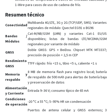
1‑Wire para casos de uso de cadena de frío.
Resumen técnico
Multibanda 4G/LTE, 3G y 2G (TCP/UDP, SMS). Variantes
Conectividad
regionales de módulo: Quectel EG91 o BG96
Cat‑M/NB/GSM (LMN) y variantes Cat‑1 EU/US
Bandas /
disponibles; listas de bandas LTE/WCDMA/GSM
Módulos
regionales por variante de módulo
Doble GNSS: GPS + BeiDou. Chipset MTK MT3337;
GNSS
precisión de posición < 2,5 m CEP
Rendimiento
TTFF rápido: frío <15 s, tibio <5 s, caliente <1 s
GNSS
8 MB de memoria flash para registro local; batería
Memoria y
de respaldo de 500 mAh para alertas de batería baja
respaldo
y preservación de datos
Alimentación
Entrada 9–36 V; consumo típico de 65 mA
y Corriente
Condiciones
-20 °C a 55 °C; 5–95% HR sin condensación
de operación
Puertos de antena celular y GNSS externos; 3