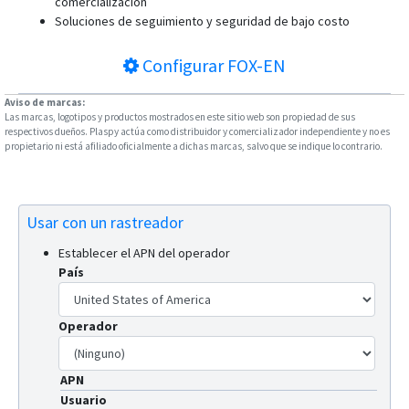
comercialización
Soluciones de seguimiento y seguridad de bajo costo
Configurar
FOX-EN
Aviso de marcas:
Las marcas, logotipos y productos mostrados en este sitio web son propiedad de sus
respectivos dueños. Plaspy actúa como distribuidor y comercializador independiente y no es
propietario ni está afiliado oficialmente a dichas marcas, salvo que se indique lo contrario.
Usar con un rastreador
Establecer el APN del operador
País
Operador
APN
Usuario