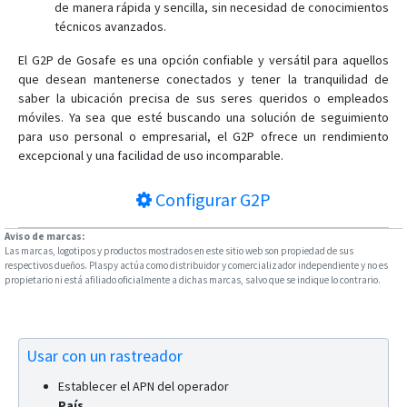
de manera rápida y sencilla, sin necesidad de conocimientos
GTU100
técnicos avanzados.
GTU30
El G2P de Gosafe es una opción confiable y versátil para aquellos
GTU300
que desean mantenerse conectados y tener la tranquilidad de
saber la ubicación precisa de sus seres queridos o empleados
GTU50
móviles. Ya sea que esté buscando una solución de seguimiento
GTU5000
para uso personal o empresarial, el G2P ofrece un rendimiento
excepcional y una facilidad de uso incomparable.
GTU60
Configurar
G2P
Aviso de marcas:
Las marcas, logotipos y productos mostrados en este sitio web son propiedad de sus
respectivos dueños. Plaspy actúa como distribuidor y comercializador independiente y no es
propietario ni está afiliado oficialmente a dichas marcas, salvo que se indique lo contrario.
Usar con un rastreador
Establecer el APN del operador
País