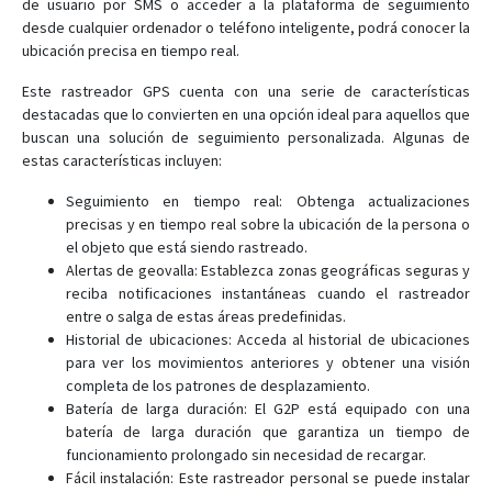
de usuario por SMS o acceder a la plataforma de seguimiento
G3S
desde cualquier ordenador o teléfono inteligente, podrá conocer la
G602
ubicación precisa en tiempo real.
G610
Este rastreador GPS cuenta con una serie de características
G616
destacadas que lo convierten en una opción ideal para aquellos que
buscan una solución de seguimiento personalizada. Algunas de
G6C
estas características incluyen:
G6S
Seguimiento en tiempo real: Obtenga actualizaciones
G717
precisas y en tiempo real sobre la ubicación de la persona o
G717
el objeto que está siendo rastreado.
Alertas de geovalla: Establezca zonas geográficas seguras y
G737
reciba notificaciones instantáneas cuando el rastreador
G737
entre o salga de estas áreas predefinidas.
Historial de ubicaciones: Acceda al historial de ubicaciones
G777
para ver los movimientos anteriores y obtener una visión
G797
completa de los patrones de desplazamiento.
Batería de larga duración: El G2P está equipado con una
G797
batería de larga duración que garantiza un tiempo de
GAT1000
funcionamiento prolongado sin necesidad de recargar.
Fácil instalación: Este rastreador personal se puede instalar
GAT3000