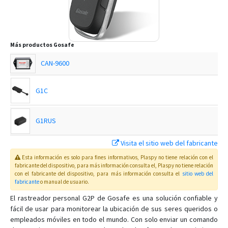
Más productos
Gosafe
CAN-9600
G1C
G1RUS
Visita el sitio web del fabricante
G1S
Esta información es solo para fines informativos, Plaspy no tiene relación con el
fabricante del dispositivo, para más información consulta el
, Plaspy
no tiene relación
con el fabricante del dispositivo, para más información consulta el
sitio web del
G2C-DB
fabricante
o manual de usuario
.
El rastreador personal G2P de Gosafe es una solución confiable y
fácil de usar para monitorear la ubicación de sus seres queridos o
G3A
empleados móviles en todo el mundo. Con solo enviar un comando