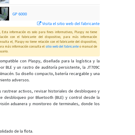
GP 6000
Visita el sitio web del fabricante
GP4000
Esta información es solo para fines informativos, Plaspy no tiene
elación con el fabricante del dispositivo, para más información
nsulta el
, Plaspy
no tiene relación con el fabricante del dispositivo,
ra más información consulta el
sitio web del fabricante
o manual de
JT 600
uario
.
mpatible con Plaspy, diseñada para la logística y la
r BLE y un rastro de auditoría persistente, la JT709C
JT301A
 almacén. Su diseño compacto, batería recargable y una
amiento adversos.
JT301B
JT701
 rastrear activos, revisar historiales de desbloqueo y
te desbloqueo por Bluetooth (BLE) y control desde la
JT704
rvisión aduanera y monitoreo de terminales, donde los
JT704A
JT705A
JT705C
lidado de la flota.