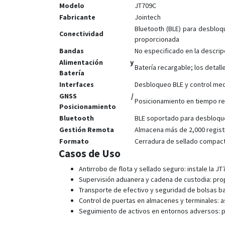
Modelo
JT709C
Fabricante
Jointech
Bluetooth (BLE) para desblo
Conectividad
proporcionada
Bandas
No especificado en la descri
Alimentación y
Batería recargable; los detal
Batería
Interfaces
Desbloqueo BLE y control medi
GNSS /
Posicionamiento en tiempo rea
Posicionamiento
Bluetooth
BLE soportado para desbloque
Gestión Remota
Almacena más de 2,000 regist
Formato
Cerradura de sellado compacta
Casos de Uso
Antirrobo de flota y sellado seguro: instale la
Supervisión aduanera y cadena de custodia: prop
Transporte de efectivo y seguridad de bolsas ba
Control de puertas en almacenes y terminales: a
Seguimiento de activos en entornos adversos: pr