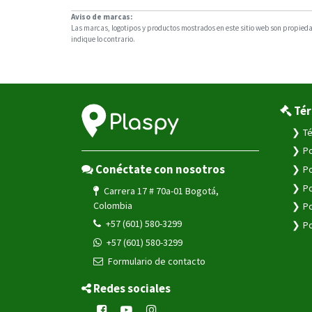
Aviso de marcas:
Las marcas, logotipos y productos mostrados en este sitio web son propiedad
indique lo contrario.
Tér
Té
Po
Conéctate con nosotros
Po
Po
Carrera 17 # 70a-01 Bogotá,
Colombia
Po
+57 (601) 580-3299
Po
+57 (601) 580-3299
Formulario de contacto
Redes sociales