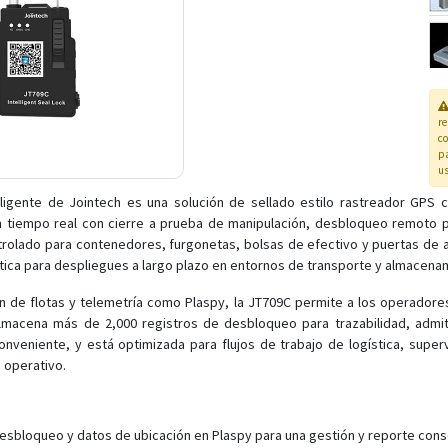
r
co
pa
us
ligente de Jointech es una solución de sellado estilo rastreador GPS co
 tiempo real con cierre a prueba de manipulación, desbloqueo remoto po
ntrolado para contenedores, furgonetas, bolsas de efectivo y puertas de
áctica para despliegues a largo plazo en entornos de transporte y almacen
 de flotas y telemetría como Plaspy, la JT709C permite a los operadores
o almacena más de 2,000 registros de desbloqueo para trazabilidad, admi
onveniente, y está optimizada para flujos de trabajo de logística, supe
o operativo.
esbloqueo y datos de ubicación en Plaspy para una gestión y reporte conso