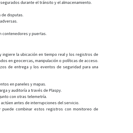
JT705C
 asegurados durante el tránsito y el almacenamiento.
JT706
 de disputas.
JT707A
 adversas.
JT709A
en contenedores y puertas.
JT709Ex
JT802
 ingiere la ubicación en tiempo real y los registros de
ados en geocercas, manipulación o políticas de acceso.
plazos de entrega y los eventos de seguridad para una
ientos en paneles y mapas.
ga y auditoría a través de Plaspy.
unto con otras telemetría.
actúen antes de interrupciones del servicio.
py puede combinar estos registros con monitoreo de