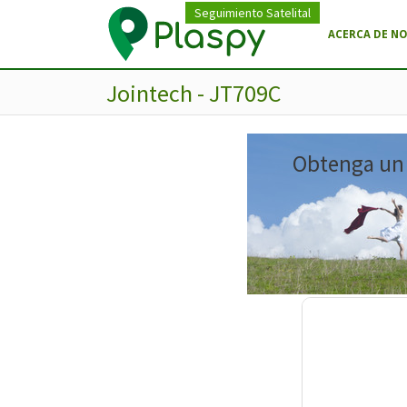
Seguimiento Satelital
ACERCA DE N
Jointech - JT709C
Obtenga un m