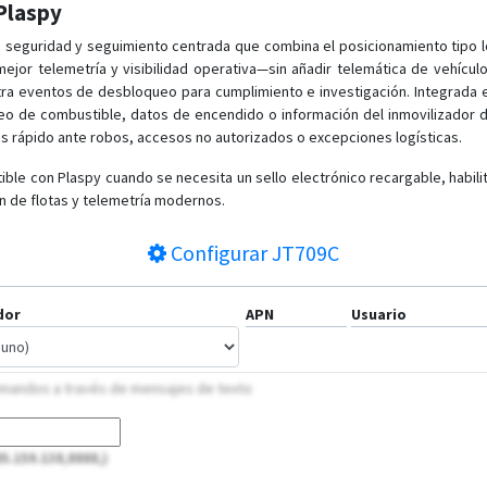
 Plaspy
e seguridad y seguimiento centrada que combina el posicionamiento tipo l
ejor telemetría y visibilidad operativa—sin añadir telemática de vehícu
istra eventos de desbloqueo para cumplimiento e investigación. Integrad
reo de combustible, datos de encendido o información del inmovilizador
s rápido ante robos, accesos no autorizados o excepciones logísticas.
ible con Plaspy cuando se necesita un sello electrónico recargable, habili
ión de flotas y telemetría modernos.
Configurar
JT709C
dor
APN
Usuario
comandos a través de mensajes de texto
85.159.138,8888,)