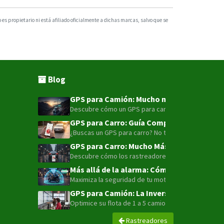
s propietario ni está afiliado oficialmente a dichas marcas, salvo que se
Blog
GPS para Camión: Mucho más que un punto e
Descubre cómo un GPS para camión con tecnología LT
GPS para Carro: Guía Completa para la Seg
¿Buscas un GPS para carro? No te conformes con sol
GPS para Carro: Mucho Más que Solo Local
Descubre cómo los rastreadores GPS 4G LTE han evolu
Más allá de la alarma: Cómo la telemetría 
Maximiza la seguridad de tu moto o flota con el ava
GPS para Camión: La Inversión Estratégic
Optimice su flota de 1 a 5 camiones con GPS. Redu
Rastreadores