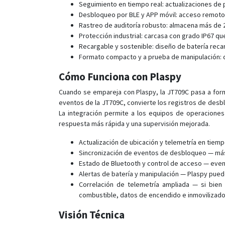
Seguimiento en tiempo real: actualizaciones de p
Desbloqueo por BLE y APP móvil: acceso remoto
Rastreo de auditoría robusto: almacena más de 2
Protección industrial: carcasa con grado IP67 q
Recargable y sostenible: diseño de batería reca
Formato compacto y a prueba de manipulación: di
Cómo Funciona con Plaspy
Cuando se empareja con Plaspy, la JT709C pasa a formar
eventos de la JT709C, convierte los registros de desb
La integración permite a los equipos de operaciones 
respuesta más rápida y una supervisión mejorada.
Actualización de ubicación y telemetría en tiemp
Sincronización de eventos de desbloqueo — más 
Estado de Bluetooth y control de acceso — even
Alertas de batería y manipulación — Plaspy pued
Correlación de telemetría ampliada — si bie
combustible, datos de encendido e inmovilizado
Visión Técnica