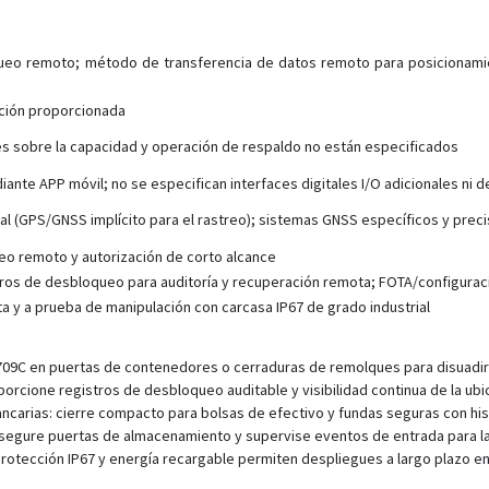
queo remoto; método de transferencia de datos remoto para posicionamie
pción proporcionada
les sobre la capacidad y operación de respaldo no están especificados
ante APP móvil; no se especifican interfaces digitales I/O adicionales ni 
l (GPS/GNSS implícito para el rastreo); sistemas GNSS específicos y prec
o remoto y autorización de corto alcance
ros de desbloqueo para auditoría y recuperación remota; FOTA/configurac
 y a prueba de manipulación con carcasa IP67 de grado industrial
 JT709C en puertas de contenedores o cerraduras de remolques para disuadir
orcione registros de desbloqueo auditable y visibilidad continua de la ubi
ncarias: cierre compacto para bolsas de efectivo y fundas seguras con hist
segure puertas de almacenamiento y supervise eventos de entrada para la 
otección IP67 y energía recargable permiten despliegues a largo plazo en 