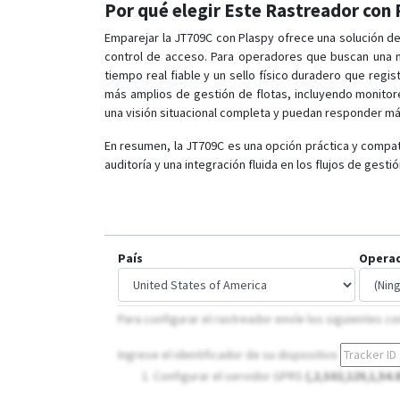
Por qué elegir Este Rastreador con
Emparejar la JT709C con Plaspy ofrece una solución d
control de acceso. Para operadores que buscan una m
tiempo real fiable y un sello físico duradero que reg
más amplios de gestión de flotas, incluyendo monito
una visión situacional completa y puedan responder má
En resumen, la JT709C es una opción práctica y compat
auditoría y una integración fluida en los flujos de gest
País
Opera
Para configurar el rastreador envíe los siguientes 
Ingrese el identificador de su dispositivo
Configurar el servidor GPRS
(,2,S02,129,1,54.