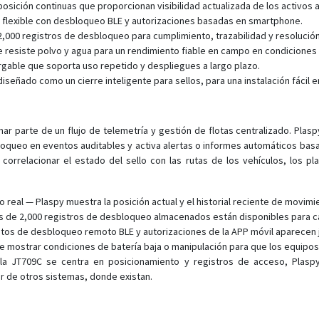
osición continuas que proporcionan visibilidad actualizada de los activos
 flexible con desbloqueo BLE y autorizaciones basadas en smartphone.
,000 registros de desbloqueo para cumplimiento, trazabilidad y resolución
ue resiste polvo y agua para un rendimiento fiable en campo en condiciones
rgable que soporta uso repetido y despliegues a largo plazo.
señado como un cierre inteligente para sellos, para una instalación fácil 
 parte de un flujo de telemetría y gestión de flotas centralizado. Plaspy
loqueo en eventos auditables y activa alertas o informes automáticos bas
correlacionar el estado del sello con las rutas de los vehículos, los 
o real — Plaspy muestra la posición actual y el historial reciente de movim
de 2,000 registros de desbloqueo almacenados están disponibles para car
tos de desbloqueo remoto BLE y autorizaciones de la APP móvil aparecen j
e mostrar condiciones de batería baja o manipulación para que los equipos 
n la JT709C se centra en posicionamiento y registros de acceso, Plas
r de otros sistemas, donde existan.