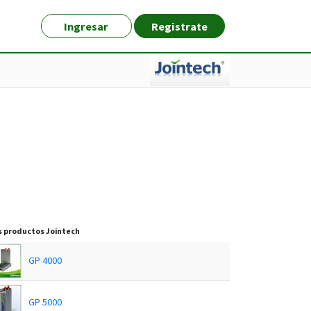
Ingresar
Registrate
s productos
Jointech
GP 4000
GP 5000