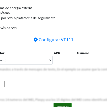
rma de energía externa
eléfono
he por SMS o plataforma de seguimiento
ravés de SMS
Configurar
VT111
dor
APN
Usuario
comandos a través de mensajes de texto, En el ejemplo se asume que la con
eros 14 numeros del IMEI, Plaspy usa los 15 digitos del IMEI como identifica
Ingresar