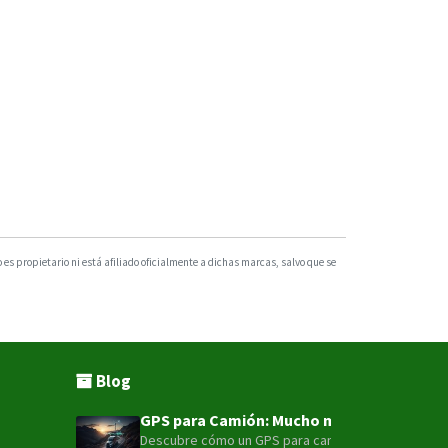
VT200B
VT310N
VT900
s propietario ni está afiliado oficialmente a dichas marcas, salvo que se
Blog
GPS para Camión: Mucho más que un punto e
Descubre cómo un GPS para camión con tecnología LT