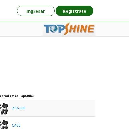
Ingresar
Registrate
s productos
TopShine
2FD-100
CA02