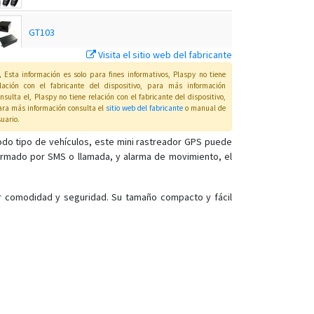
GT103
Visita el sitio web del fabricante
MT01
Esta información es solo para fines informativos, Plaspy no tiene
elación con el fabricante del dispositivo, para más información
nsulta el
, Plaspy
no tiene relación con el fabricante del dispositivo,
ra más información consulta el
sitio web del fabricante
o manual de
MT01-4G
uario
.
todo tipo de vehículos, este mini rastreador GPS puede
rmado por SMS o llamada, y alarma de movimiento, el
MT01W-4G
MT02
r comodidad y seguridad. Su tamaño compacto y fácil
MT02-4G
MT06
MT08
MT08B
MT100