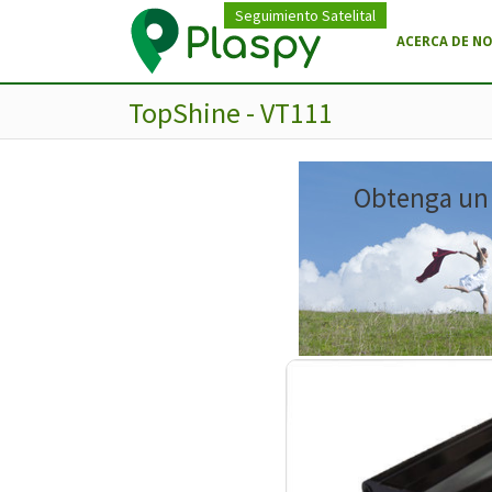
Seguimiento Satelital
ACERCA DE N
TopShine - VT111
Obtenga un m