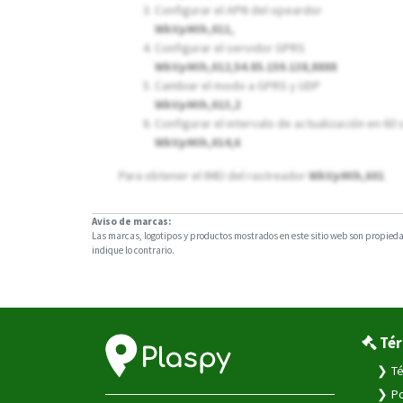
Configurar el APN del opeardor
WkVpMIh,011,
Configurar el servidor GPRS
WkVpMIh,012,54.85.159.138,8888
Cambiar el modo a GPRS y UDP
WkVpMIh,013,2
Configurar el intervalo de actualización en 6
WkVpMIh,014,6
Para obtener el IMEI del rastreador
WkVpMIh,601
Aviso de marcas:
Las marcas, logotipos y productos mostrados en este sitio web son propiedad
indique lo contrario.
Tér
Té
Po