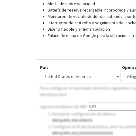
Alerta de sobre velocidad
Batería de reserva recargable incorporada y ala
Monitoreo de voz alrededor del automóvil por t
Interruptor de anti-robo y seguimiento del coc
Diseño flexible y anti-manipulación
Enlace de mapa de Google para la ubicación a t
País
Opera
Para configurar el rastreador envíe los siguientes 
del dispositivo
Ingrese el número de IMEI
Restaurar configuración de fabrica
WkVpMIh,990,099###
Configurar el Id del dispositivo, user los prim
WkVpMIh,010,XXXXXXXXXXXXXX