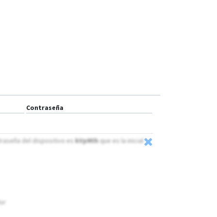
MT101
MT210
OGT01
OGT02
OTK01
OTK02-4G
PT20
PT30
Contraseña
PT50
TK103R
traseña del dispositivo es
kVpMIh
que es la inicial
TLV01
Ublox 7
VT1000
VT1000F
dor
VT200