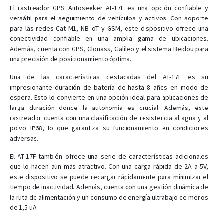
El rastreador GPS Autoseeker AT-17F es una opción confiable y
versátil para el seguimiento de vehículos y activos. Con soporte
AT-12
para las redes Cat M1, NB-IoT y GSM, este dispositivo ofrece una
conectividad confiable en una amplia gama de ubicaciones.
AT-13
Además, cuenta con GPS, Glonass, Galileo y el sistema Beidou para
una precisión de posicionamiento óptima.
AT-14
Una de las características destacadas del AT-17F es su
AT-15
impresionante duración de batería de hasta 8 años en modo de
AT-16
espera. Esto lo convierte en una opción ideal para aplicaciones de
AT-17
larga duración donde la autonomía es crucial. Además, este
rastreador cuenta con una clasificación de resistencia al agua y al
AT-17C
polvo IP68, lo que garantiza su funcionamiento en condiciones
AT-17F
adversas.
AT-17G
El AT-17F también ofrece una serie de características adicionales
que lo hacen aún más atractivo. Con una carga rápida de 2A a 5V,
AT-17K
este dispositivo se puede recargar rápidamente para minimizar el
AT-18
tiempo de inactividad. Además, cuenta con una gestión dinámica de
AT-19
la ruta de alimentación y un consumo de energía ultrabajo de menos
de 1,5 uA.
AT-2