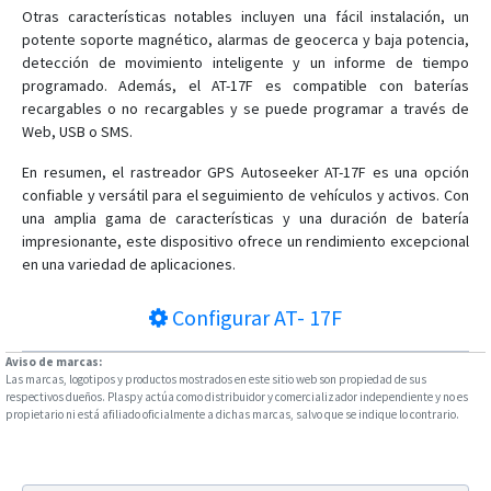
Otras características notables incluyen una fácil instalación, un
AT-2
potente soporte magnético, alarmas de geocerca y baja potencia,
AT-20
detección de movimiento inteligente y un informe de tiempo
AT-23
programado. Además, el AT-17F es compatible con baterías
recargables o no recargables y se puede programar a través de
AT-24
Web, USB o SMS.
AT-25
En resumen, el rastreador GPS Autoseeker AT-17F es una opción
AT-3
confiable y versátil para el seguimiento de vehículos y activos. Con
AT-4
una amplia gama de características y una duración de batería
impresionante, este dispositivo ofrece un rendimiento excepcional
AT-5
en una variedad de aplicaciones.
AT-7
Configurar
AT- 17F
AT-8
AT-9
Aviso de marcas:
Las marcas, logotipos y productos mostrados en este sitio web son propiedad de sus
respectivos dueños. Plaspy actúa como distribuidor y comercializador independiente y no es
propietario ni está afiliado oficialmente a dichas marcas, salvo que se indique lo contrario.