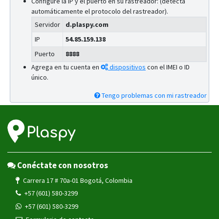
Configure la IP y el puerto en su rastreador: (detecta
automáticamente el protocolo del rastreador).
Servidor
d.plaspy.com
IP
54.85.159.138
Puerto
8888
Agrega en tu cuenta en
dispositivos
con el IMEI o ID
único.
Tengo problemas con mi rastreador
Conéctate con nosotros
Carrera 17 # 70a-01 Bogotá, Colombia
+57 (601) 580-3299
+57 (601) 580-3299