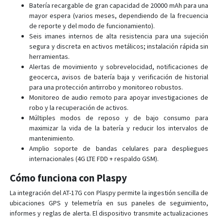
Batería recargable de gran capacidad de 20000 mAh para una
AT-2
mayor espera (varios meses, dependiendo de la frecuencia
AT-20
de reporte y del modo de funcionamiento).
Seis imanes internos de alta resistencia para una sujeción
AT-23
segura y discreta en activos metálicos; instalación rápida sin
AT-24
herramientas.
Alertas de movimiento y sobrevelocidad, notificaciones de
AT-25
geocerca, avisos de batería baja y verificación de historial
AT-3
para una protección antirrobo y monitoreo robustos.
AT-4
Monitoreo de audio remoto para apoyar investigaciones de
robo y la recuperación de activos.
AT-5
Múltiples modos de reposo y de bajo consumo para
AT-7
maximizar la vida de la batería y reducir los intervalos de
mantenimiento.
AT-8
Amplio soporte de bandas celulares para despliegues
AT-9
internacionales (4G LTE FDD + respaldo GSM).
Cómo funciona con Plaspy
La integración del AT-17G con Plaspy permite la ingestión sencilla de
ubicaciones GPS y telemetría en sus paneles de seguimiento,
informes y reglas de alerta. El dispositivo transmite actualizaciones