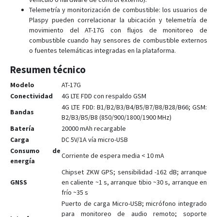
Telemetría y monitorización de combustible: los usuarios de
Plaspy pueden correlacionar la ubicación y telemetría de
movimiento del AT-17G con flujos de monitoreo de
combustible cuando hay sensores de combustible externos
o fuentes telemáticas integradas en la plataforma.
Resumen técnico
Modelo
AT-17G
Conectividad
4G LTE FDD con respaldo GSM
4G LTE FDD: B1/B2/B3/B4/B5/B7/B8/B28/B66; GSM:
Bandas
B2/B3/B5/B8 (850/900/1800/1900 MHz)
Batería
20000 mAh recargable
Carga
DC 5V/1A vía micro-USB
Consumo de
Corriente de espera media < 10 mA
energía
Chipset ZKW GPS; sensibilidad -162 dB; arranque
GNSS
en caliente ~1 s, arranque tibio ~30 s, arranque en
frío ~35 s
Puerto de carga Micro-USB; micrófono integrado
para monitoreo de audio remoto; soporte