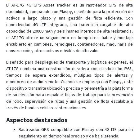
El AT-17G 4G GPS Asset Tracker es un rastreador GPS de alta
durabilidad, compatible con Plaspy, diseñado para la protección de
AT-11
activos a largo plazo y una gestión de flota eficiente. Con
conectividad 4G LTE integrada, una batería recargable de alta
AT-12
capacidad de 20000 mAh y seis imanes internos de alta resistencia,
el AT-17G ofrece un seguimiento en tiempo real fiable y montaje
AT-13
encubierto en camiones, remolques, contenedores, maquinaria de
AT-14
construcción y otros activos móviles de alto valor.
AT-15
Diseñado para despliegues de transporte y logística exigentes, el
AT-16
AT-17G combina una construcción duradera con clasificación IP65,
tiempos de espera extendidos, múltiples tipos de alertas y
AT-17
monitoreo de audio remoto. Cuando se empareja con Plaspy, este
AT-17C
dispositivo transmite ubicación precisa y telemetría a la plataforma
de su elección para respaldar flujos de trabajo para la prevención
AT-17F
de robo, supervisión de rutas y una gestión de flota escalable a
AT-17K
través de bandas celulares internacionales.
AT-18
Aspectos destacados
AT-19
Rastreador GPS compatible con Plaspy con 4G LTE para un
AT-2
seguimiento en tiempo real preciso y de baja latencia.