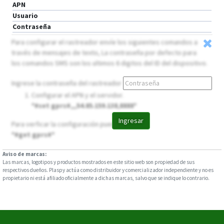
APN
Usuario
Contraseña
Para configurar el rastreador envíe los siguientes comandos a
través de mensajes de texto, La contraseña por defecto para
los comandos SMS son los ultimos 6 digitos del ID del dispositivo.
Ingrese la contraseña del rastreador
Configurar el APN y el servidor.
*#set gprs#,,,54.85.159.138,8888*
Ingresar
Para verficar la configuración puede usar
*#get gprs#*
Aviso de marcas:
Las marcas, logotipos y productos mostrados en este sitio web son propiedad de sus
respectivos dueños. Plaspy actúa como distribuidor y comercializador independiente y no es
propietario ni está afiliado oficialmente a dichas marcas, salvo que se indique lo contrario.