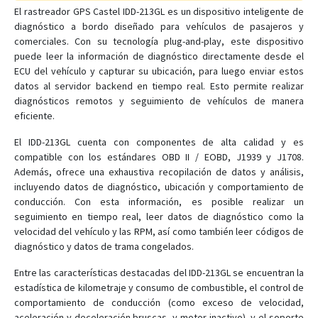
El rastreador GPS Castel IDD-213GL es un dispositivo inteligente de
diagnóstico a bordo diseñado para vehículos de pasajeros y
MPIP-619
comerciales. Con su tecnología plug-and-play, este dispositivo
puede leer la información de diagnóstico directamente desde el
MPIP-620
ECU del vehículo y capturar su ubicación, para luego enviar estos
datos al servidor backend en tiempo real. Esto permite realizar
PT-690
diagnósticos remotos y seguimiento de vehículos de manera
PT-718
eficiente.
PT-719
El IDD-213GL cuenta con componentes de alta calidad y es
PT-720
compatible con los estándares OBD II / EOBD, J1939 y J1708.
Además, ofrece una exhaustiva recopilación de datos y análisis,
SAT-802
incluyendo datos de diagnóstico, ubicación y comportamiento de
conducción. Con esta información, es posible realizar un
seguimiento en tiempo real, leer datos de diagnóstico como la
velocidad del vehículo y las RPM, así como también leer códigos de
diagnóstico y datos de trama congelados.
Entre las características destacadas del IDD-213GL se encuentran la
estadística de kilometraje y consumo de combustible, el control de
comportamiento de conducción (como exceso de velocidad,
aceleración y deceleración bruscas, y motor inactivo), y el soporte