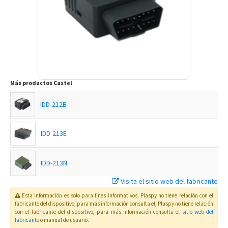
Más productos
Castel
IDD-212B
IDD-213E
IDD-213N
Visita el sitio web del fabricante
MPIP-618-WA
Esta información es solo para fines informativos, Plaspy no tiene relación con el
fabricante del dispositivo, para más información consulta el
, Plaspy
no tiene relación
con el fabricante del dispositivo, para más información consulta el
sitio web del
fabricante
o manual de usuario
.
MPIP-618W-YB