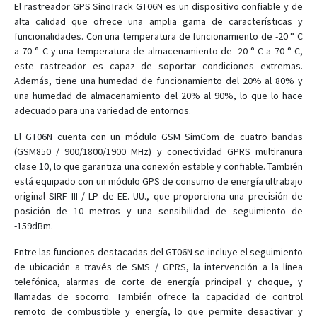
El rastreador GPS SinoTrack GT06N es un dispositivo confiable y de
alta calidad que ofrece una amplia gama de características y
ST-901L
funcionalidades. Con una temperatura de funcionamiento de -20 ° C
ST-901M
a 70 ° C y una temperatura de almacenamiento de -20 ° C a 70 ° C,
este rastreador es capaz de soportar condiciones extremas.
ST-902
Además, tiene una humedad de funcionamiento del 20% al 80% y
ST-902A
una humedad de almacenamiento del 20% al 90%, lo que lo hace
adecuado para una variedad de entornos.
ST-902L
ST-903
El GT06N cuenta con un módulo GSM SimCom de cuatro bandas
(GSM850 / 900/1800/1900 MHz) y conectividad GPRS multiranura
ST-904L
clase 10, lo que garantiza una conexión estable y confiable. También
ST-905
está equipado con un módulo GPS de consumo de energía ultrabajo
original SIRF III / LP de EE. UU., que proporciona una precisión de
ST-905/915
posición de 10 metros y una sensibilidad de seguimiento de
ST-905L
-159dBm.
ST-906
Entre las funciones destacadas del GT06N se incluye el seguimiento
ST-906L
de ubicación a través de SMS / GPRS, la intervención a la línea
telefónica, alarmas de corte de energía principal y choque, y
ST-907
llamadas de socorro. También ofrece la capacidad de control
ST-907L
remoto de combustible y energía, lo que permite desactivar y