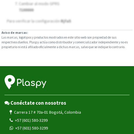
Cambiar al modo GPRS
7100000
Para verificar la configuración
Rjfa5
Aviso de marcas:
Las marcas, logotipos y productos mostrados en este sitio web son propiedad de sus
respectivos dueños. Plaspy actúa como distribuidor y comercializador independiente y no es
propietario ni está afiliado oficialmente a dichas marcas, salvo que se indique lo contrario.
Conéctate con nosotros
Carrera 17 # 70a-01 Bogotá, Colombia
+57 (601) 580-3299
+57 (601) 580-3299