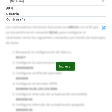
APN
Usuario
Contraseña
Los rastreadores Sinotrack funcionan en
z0RvCS
con el ID que
se encuentra en el comando
Rjfa5
, para configurar el
rastreador envie los siguientes comandos por medio de mensajes
de texto
Restaurar la configuración de fabrica
RESET
Configurar la zona horaria en UTC-0
Ingresar
8960000E00
Configurar el APN del operador
8030000
Configurar el servidor GPRS
8040000 54.85.159.138 8888
Configurar intervalo de actualización encendido
8050000 60
Configurar intervalo de actualización apagado
8090000 60