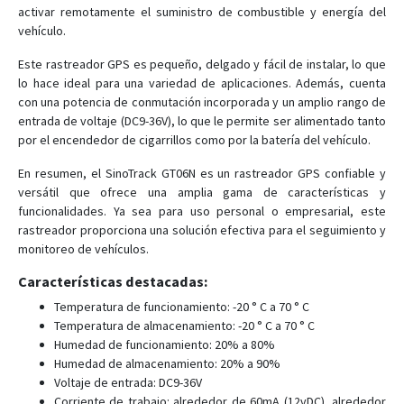
activar remotamente el suministro de combustible y energía del
ST-908
vehículo.
ST-909L
Este rastreador GPS es pequeño, delgado y fácil de instalar, lo que
ST-915
lo hace ideal para una variedad de aplicaciones. Además, cuenta
ST-915L
con una potencia de conmutación incorporada y un amplio rango de
entrada de voltaje (DC9-36V), lo que le permite ser alimentado tanto
por el encendedor de cigarrillos como por la batería del vehículo.
En resumen, el SinoTrack GT06N es un rastreador GPS confiable y
versátil que ofrece una amplia gama de características y
funcionalidades. Ya sea para uso personal o empresarial, este
rastreador proporciona una solución efectiva para el seguimiento y
monitoreo de vehículos.
Características destacadas:
Temperatura de funcionamiento: -20 ° C a 70 ° C
Temperatura de almacenamiento: -20 ° C a 70 ° C
Humedad de funcionamiento: 20% a 80%
Humedad de almacenamiento: 20% a 90%
Voltaje de entrada: DC9-36V
Corriente de trabajo: alrededor de 60mA (12vDC), alrededor