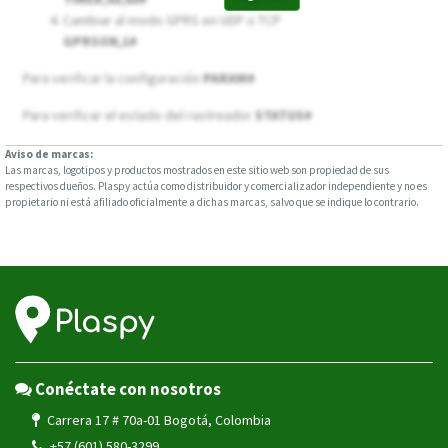
Cambiar al modo GPRS en UDP o TCP
GPRSON,1#
Para verificar la configuración
PARAM#
Para verificar el estado del rastreador
STATUS#
Aviso de marcas:
Las marcas, logotipos y productos mostrados en este sitio web son propiedad de sus
respectivos dueños. Plaspy actúa como distribuidor y comercializador independiente y no es
propietario ni está afiliado oficialmente a dichas marcas, salvo que se indique lo contrario.
Conéctate con nosotros
Carrera 17 # 70a-01 Bogotá, Colombia
+57 (601) 580-3299