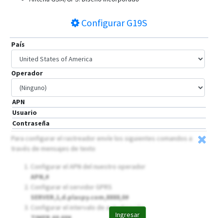
Configurar
G19S
País
Operador
APN
Usuario
Contraseña
Para configurar el rastreador envíe los siguientes comandos a
través de mensajes de texto
Configurar el APN del nuestro operador
APN,
#
Configurar el servidor GPRS
SERVER,1,d.plaspy.com,8888,0#
Configurar el intervalo de actualización
Ingresar
TIMER,60,60#