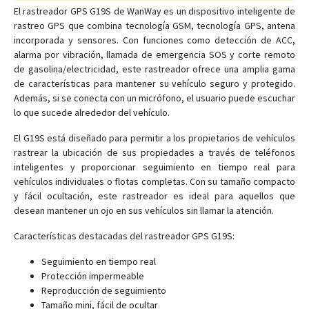
El rastreador GPS G19S de WanWay es un dispositivo inteligente de
rastreo GPS que combina tecnología GSM, tecnología GPS, antena
GS05
incorporada y sensores. Con funciones como detección de ACC,
alarma por vibración, llamada de emergencia SOS y corte remoto
GS10
de gasolina/electricidad, este rastreador ofrece una amplia gama
de características para mantener su vehículo seguro y protegido.
GS10G
Además, si se conecta con un micrófono, el usuario puede escuchar
GS12
lo que sucede alrededor del vehículo.
GS18
El G19S está diseñado para permitir a los propietarios de vehículos
GS21
rastrear la ubicación de sus propiedades a través de teléfonos
inteligentes y proporcionar seguimiento en tiempo real para
GS22
vehículos individuales o flotas completas. Con su tamaño compacto
GS300
y fácil ocultación, este rastreador es ideal para aquellos que
desean mantener un ojo en sus vehículos sin llamar la atención.
GS900
Características destacadas del rastreador GPS G19S:
H29P
S20
Seguimiento en tiempo real
Protección impermeable
Reproducción de seguimiento
Tamaño mini, fácil de ocultar