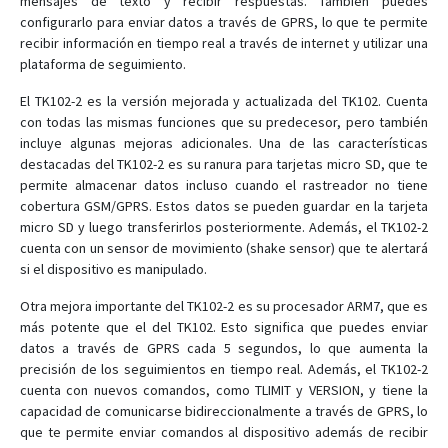
mensajes de texto y recibir respuestas. También puedes
configurarlo para enviar datos a través de GPRS, lo que te permite
TK-202
recibir información en tiempo real a través de internet y utilizar una
TK-203
plataforma de seguimiento.
U01
El TK102-2 es la versión mejorada y actualizada del TK102. Cuenta
U02
con todas las mismas funciones que su predecesor, pero también
incluye algunas mejoras adicionales. Una de las características
U03
destacadas del TK102-2 es su ranura para tarjetas micro SD, que te
X01
permite almacenar datos incluso cuando el rastreador no tiene
cobertura GSM/GPRS. Estos datos se pueden guardar en la tarjeta
X02
micro SD y luego transferirlos posteriormente. Además, el TK102-2
X03
cuenta con un sensor de movimiento (shake sensor) que te alertará
X04
si el dispositivo es manipulado.
X05
Otra mejora importante del TK102-2 es su procesador ARM7, que es
más potente que el del TK102. Esto significa que puedes enviar
X06
datos a través de GPRS cada 5 segundos, lo que aumenta la
X07
precisión de los seguimientos en tiempo real. Además, el TK102-2
XT-013
cuenta con nuevos comandos, como TLIMIT y VERSION, y tiene la
capacidad de comunicarse bidireccionalmente a través de GPRS, lo
XT008
que te permite enviar comandos al dispositivo además de recibir