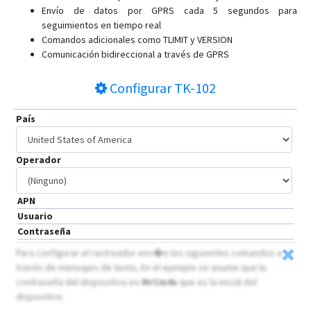
Envío de datos por GPRS cada 5 segundos para
seguimientos en tiempo real
Comandos adicionales como TLIMIT y VERSION
Comunicación bidireccional a través de GPRS
Configurar
TK-102
País
Operador
APN
Usuario
Contraseña
Para configurar el rastreador env�e los siguientes comandos a
través de mensajes de texto, En el ejemplo se asume que la
contraseña del dispositivo es
MrCm4x
que es la inicial del
dispositivo