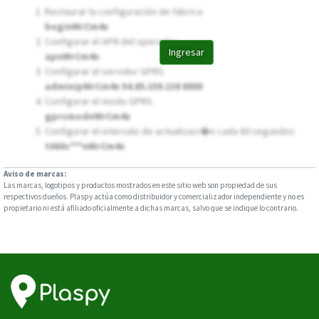
Restaurar la configuración de fabrica
beginMrCm4x
Configurar el APN del operador
Ingresar
apnMrCm4x
Configurar el servidor GPRS
adminipMrCm4x 54.85.159.138 8888
Configurar el modo GPRS
gprsmodeMrCm4x
Configurar el intervalo de actualizaci�n cada 60 segundos
t060s***nMrCm4x
Aviso de marcas:
Las marcas, logotipos y productos mostrados en este sitio web son propiedad de sus
respectivos dueños. Plaspy actúa como distribuidor y comercializador independiente y no es
propietario ni está afiliado oficialmente a dichas marcas, salvo que se indique lo contrario.