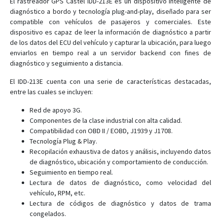
El rastreador GPS Castel IDD-213E es un dispositivo inteligente de
diagnóstico a bordo y tecnología plug-and-play, diseñado para ser
MPIP-619
compatible con vehículos de pasajeros y comerciales. Este
dispositivo es capaz de leer la información de diagnóstico a partir
MPIP-620
de los datos del ECU del vehículo y capturar la ubicación, para luego
enviarlos en tiempo real a un servidor backend con fines de
PT-690
diagnóstico y seguimiento a distancia.
PT-718
El IDD-213E cuenta con una serie de características destacadas,
PT-719
entre las cuales se incluyen:
PT-720
Red de apoyo 3G.
SAT-802
Componentes de la clase industrial con alta calidad.
Compatibilidad con OBD II / EOBD, J1939 y J1708.
Tecnología Plug & Play.
Recopilación exhaustiva de datos y análisis, incluyendo datos
de diagnóstico, ubicación y comportamiento de conducción.
Seguimiento en tiempo real.
Lectura de datos de diagnóstico, como velocidad del
vehículo, RPM, etc.
Lectura de códigos de diagnóstico y datos de trama
congelados.