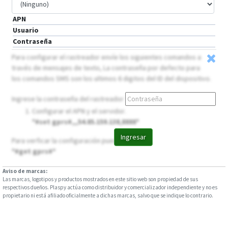
APN
Usuario
Contraseña
Para configurar el rastreador envíe los siguientes comandos a
través de mensajes de texto, La contraseña por defecto para
los comandos SMS son los ultimos 6 digitos del ID del dispositivo.
Ingrese la contraseña del rastreador
Configurar el APN y el servidor.
*#set gprs#,,,54.85.159.138,8888*
Ingresar
Para verficar la configuración puede usar
*#get gprs#*
Aviso de marcas:
Las marcas, logotipos y productos mostrados en este sitio web son propiedad de sus
respectivos dueños. Plaspy actúa como distribuidor y comercializador independiente y no es
propietario ni está afiliado oficialmente a dichas marcas, salvo que se indique lo contrario.