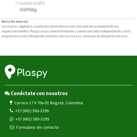
Activar el GPS
222PDBg
Aviso de marcas:
Las marcas, logotipos y productos mostrados en este sitio web son propiedad de sus
respectivos dueños. Plaspy actúa como distribuidor y comercializador independiente y no es
propietario ni está afiliado oficialmente a dichas marcas, salvo que se indique lo contrario.
Conéctate con nosotros
Carrera 17 # 70a-01 Bogotá, Colombia
+57 (601) 580-3299
+57 (601) 580-3299
Formulario de contacto