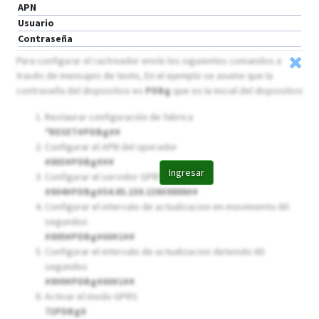
APN
Usuario
Contraseña
Para configurar el rastreador envíe los siguientes comandos a
través de mensajes de texto, En el ejemplo se asume que la
contraseña del dispositivo es
PDBg
que es la inicial del dispositivo
Restaurar configuración de fabrica
*RESET#PDBg##
Configurar el APN del operador
#803#PDBg##
#
Ingresar
Configurar el servidor GPRS
#804#PDBg#54.85.159.138#8888##
Configurar el intervalo de actualizacion en movimiento 60
segundos
#805#PDBg#60#1##
Configurar el intervalo de actualizacion detenido 60
segundos
#809#PDBg#60#1##
Activar el modo GPRS
71PDBg0