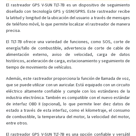
TLT-3A
El rastreador GPS V-SUN TLT-7B es un dispositivo de seguimiento
diseñado con tecnología GPS y GSM/GPRS. Este rastreador recibe
TLT-6C
la latitud y longitud de la ubicación del usuario a través de mensajes
TLT-8A
de teléfono móvil, lo que permite localizar el rastreador de manera
precisa.
TLT-8B
V-3338
El TLT-7B ofrece una variedad de funciones, como SOS, corte de
energía/fallo de combustible, advertencia de corte de cable de
V-520
alimentación externo, aviso de velocidad, carga de datos
V-580
históricos, aceleración de carga, estacionamiento y seguimiento de
tiempo de movimiento de vehículos.
V-680
V-690
Además, este rastreador proporciona la función de llamada de voz,
que se puede utilizar con un auricular. Está equipado con un circuito
eléctrico altamente confiable y cumple con los estándares de la
industria electrónica. También es compatible con el nuevo estándar
de interfaz OBD II (opcional), lo que permite leer diez datos de
estado a través de esta interfaz, como el kilometraje, el consumo
de combustible, la temperatura del motor, la velocidad del motor,
entre otros.
El rastreador GPS V-SUN TLT-7B es una opción confiable y versátil