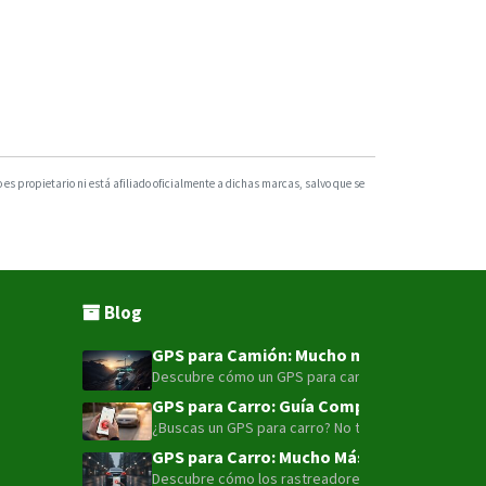
s propietario ni está afiliado oficialmente a dichas marcas, salvo que se
Blog
GPS para Camión: Mucho más que un punto e
Descubre cómo un GPS para camión con tecnología LT
GPS para Carro: Guía Completa para la Seg
¿Buscas un GPS para carro? No te conformes con sol
GPS para Carro: Mucho Más que Solo Local
Descubre cómo los rastreadores GPS 4G LTE han evolu