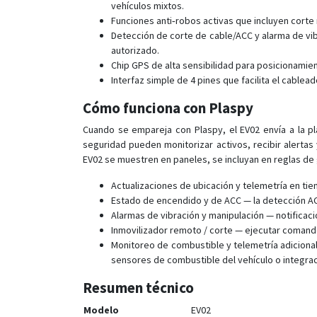
vehículos mixtos.
Funciones anti‑robos activas que incluyen corte
Detección de corte de cable/ACC y alarma de vi
autorizado.
Chip GPS de alta sensibilidad para posicionamien
Interfaz simple de 4 pines que facilita el cablea
Cómo funciona con Plaspy
Cuando se empareja con Plaspy, el EV02 envía a la p
seguridad pueden monitorizar activos, recibir alertas
EV02 se muestren en paneles, se incluyan en reglas de 
Actualizaciones de ubicación y telemetría en ti
Estado de encendido y de ACC — la detección ACC
Alarmas de vibración y manipulación — notificac
Inmovilizador remoto / corte — ejecutar comando
Monitoreo de combustible y telemetría adicional
sensores de combustible del vehículo o integrac
Resumen técnico
Modelo
EV02