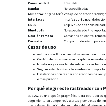
Conectividad
2G (GSM)
Bandas
No especificadas
Alimentación y batería
Voltaje de operación 9–90 V; 
Interfaces
Interfaz de 4 pines; detecció
GNSS
Chip GPS de alta sensibilidad
Bluetooth
No especificado / no reporta
Gestión remota
Comandos de control remoto 
Formato
Compacto, diseñado para insta
Casos de uso
Antirrobo de flota e inmovilización — monitoriza
Gestión de flotas mixtas — desplegar en motocic
Monitoreo y seguridad de vehículos eléctricos — 
Seguimiento de rutas y telemetría de comportamie
Instalaciones ocultas para operaciones de recup
o manipulación.
Por qué elegir este rastreador con 
EL EV02 es una opción pragmática para operadores qu
seguimiento en tiempo real, alertas y controles de in
que la detección ACC y de corte de cable añaden una ca