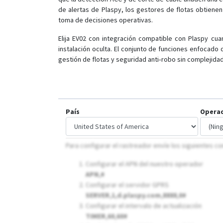
de alertas de Plaspy, los gestores de flotas obtienen
toma de decisiones operativas.
Elija EV02 con integración compatible con Plaspy cua
instalación oculta. El conjunto de funciones enfocado
gestión de flotas y seguridad anti‑robo sin complejidad
País
Opera
Para configurar el rastreador envíe los siguientes 
Configurar el APN del nuestro operador
APN,
#
Configurar el servidor GPRS
SERVER,1,d.plaspy.com,8888,0#
Configurar el intervalo de actualización
TIMER,60,60#