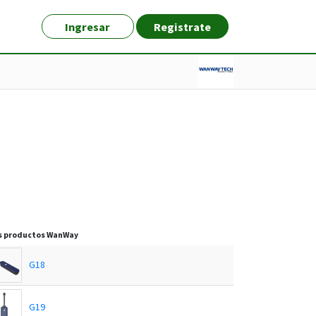
Ingresar
Registrate
s productos
WanWay
G18
G19