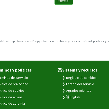
Ingresar
 de sus respectivos dueños. Plaspy actúa como distribuidor y comercializador independiente y no e
minos y políticas
Sistema y recursos
rminos del servicio
Registro de cambios
lítica de privacidad
Estado del servicio
lítica de cookies
Agradecimientos
lítica de envíos
English
lítica de garantía