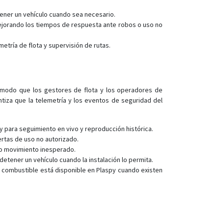
GS300
tener un vehículo cuando sea necesario.
GS900
mejorando los tiempos de respuesta ante robos o uso no
H29P
etría de flota y supervisión de rutas.
S20
e modo que los gestores de flota y los operadores de
ntiza que la telemetría y los eventos de seguridad del
 para seguimiento en vivo y reproducción histórica.
ertas de uso no autorizado.
a o movimiento inesperado.
etener un vehículo cuando la instalación lo permita.
de combustible está disponible en Plaspy cuando existen