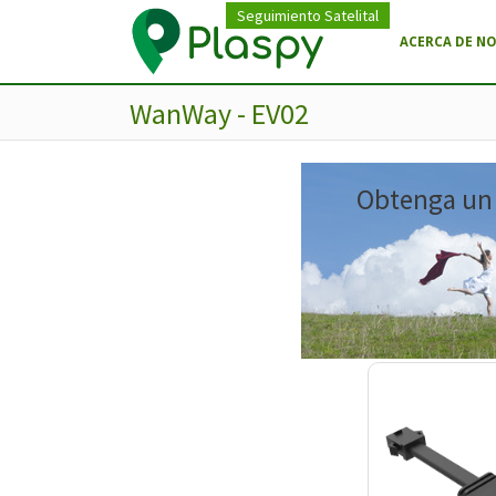
Seguimiento Satelital
ACERCA DE N
WanWay - EV02
Obtenga un m