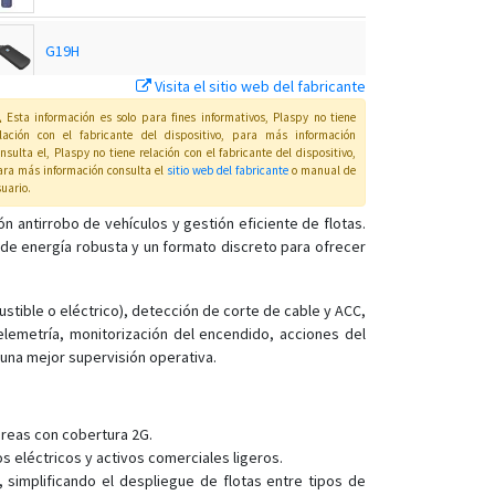
G19H
Visita el sitio web del fabricante
G19S
Esta información es solo para fines informativos, Plaspy no tiene
elación con el fabricante del dispositivo, para más información
nsulta el
, Plaspy
no tiene relación con el fabricante del dispositivo,
ra más información consulta el
sitio web del fabricante
o manual de
GP10
uario
.
 antirrobo de vehículos y gestión eficiente de flotas.
de energía robusta y un formato discreto para ofrecer
GS05
GS10
stible o eléctrico), detección de corte de cable y ACC,
GS10G
elemetría, monitorización del encendido, acciones del
 una mejor supervisión operativa.
GS12
GS18
GS21
áreas con cobertura 2G.
 eléctricos y activos comerciales ligeros.
GS22
simplificando el despliegue de flotas entre tipos de