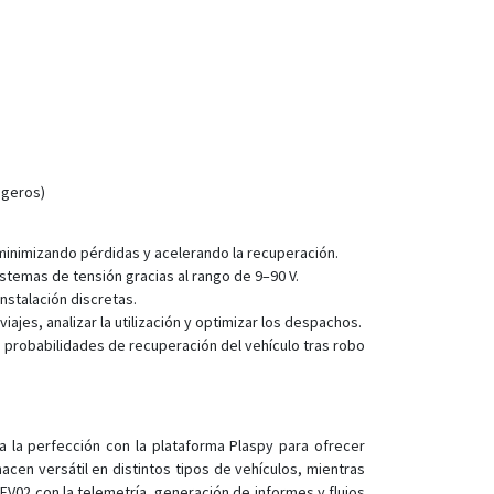
igeros)
 minimizando pérdidas y acelerando la recuperación.
stemas de tensión gracias al rango de 9–90 V.
nstalación discretas.
jes, analizar la utilización y optimizar los despachos.
 probabilidades de recuperación del vehículo tras robo
 la perfección con la plataforma Plaspy para ofrecer
cen versátil en distintos tipos de vehículos, mientras
EV02 con la telemetría, generación de informes y flujos