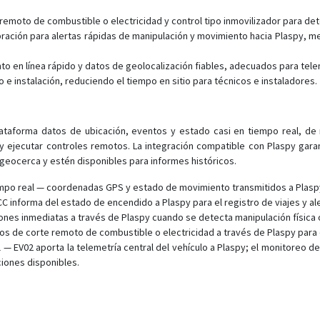
 remoto de combustible o electricidad y control tipo inmovilizador para de
bración para alertas rápidas de manipulación y movimiento hacia Plaspy, 
to en línea rápido y datos de geolocalización fiables, adecuados para telem
do e instalación, reduciendo el tiempo en sitio para técnicos e instaladores.
lataforma datos de ubicación, eventos y estado casi en tiempo real, d
 y ejecutar controles remotos. La integración compatible con Plaspy gara
geocerca y estén disponibles para informes históricos.
empo real — coordenadas GPS y estado de movimiento transmitidos a Plaspy
 informa del estado de encendido a Plaspy para el registro de viajes y al
iones inmediatas a través de Plaspy cuando se detecta manipulación físic
s de corte remoto de combustible o electricidad a través de Plaspy para d
 — EV02 aporta la telemetría central del vehículo a Plaspy; el monitoreo 
iones disponibles.