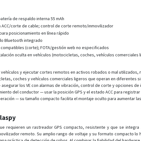
batería de respaldo interna 55 mAh
n ACC/corte de cable; control de corte remoto/inmovilizador
 para posicionamiento en línea rápido
do Bluetooth integrado
compatibles (corte); FOTA/gestión web no especificados
lación oculta en vehículos (motocicletas, coches, vehículos comerciales l
r vehículos y ejecutar cortes remotos en activos robados o mal utilizados,
letas, coches y vehículos comerciales ligeros que operan en diferentes si
asegurar los VE con alarmas de vibración, control de corte y opciones de i
nto del conductor — usar la posición GPS y el estado ACC para registrar via
eración — su tamaño compacto facilita el montaje oculto para aumentar las
Plaspy
e requieren un rastreador GPS compacto, resistente y que se integra a
movilizador remoto. Su amplio rango de voltaje y su formato compacto lo ha
pa práctica de detección de robos. Al combinar la fiabilidad del hardware 