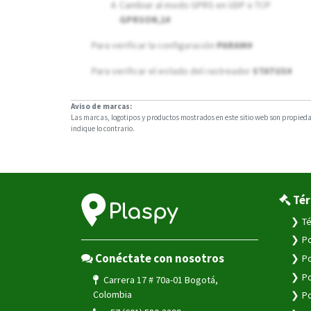
Cambiar al modo GPRS en UDP o TCP
GPRSON,1#
Para verificar la configuración
PARAM#
Para verificar el estado del rastreador
STATUS#
Aviso de marcas:
Las marcas, logotipos y productos mostrados en este sitio web son propiedad
indique lo contrario.
Tér
Té
Po
Conéctate con nosotros
Po
Po
Carrera 17 # 70a-01 Bogotá,
Colombia
Po