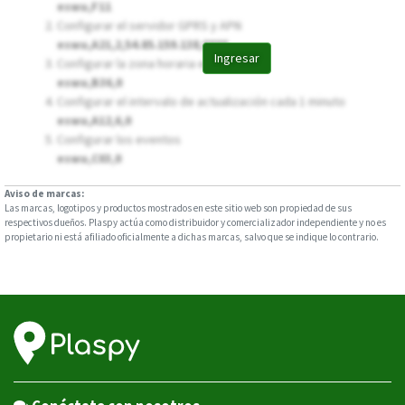
eswu,F11
Configurar el servidor GPRS y APN
eswu,A21,2,54.85.159.138,8888,
Ingresar
Configurar la zona horaria en UTC-0
eswu,B36,0
Configurar el intervalo de actualización cada 1 minuto
eswu,A12,6,0
Configurar los eventos
eswu,C03,0
Aviso de marcas:
Las marcas, logotipos y productos mostrados en este sitio web son propiedad de sus
respectivos dueños. Plaspy actúa como distribuidor y comercializador independiente y no es
propietario ni está afiliado oficialmente a dichas marcas, salvo que se indique lo contrario.