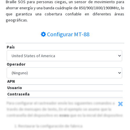
T622L-F9
Braille SOS para personas ciegas, un sensor de movimiento para
ahorrar energía y una banda cuádruple de 850/900/1800/1900MHz, lo
T633L
que garantiza una cobertura confiable en diferentes áreas
T711L
geográficas.
TA255
Configurar
MT-88
TC68L
TC68L/E
País
TS299L
VT-300
Operador
VT-400
APN
Usuario
Contraseña
Para configurar el rastreador envíe los siguientes comandos a
través de mensajes de texto, En el ejemplo se asume que la
contraseña del dispositivo es
eswu
que es la inicial del dispositivo
Restaurar la configuración de fabrica