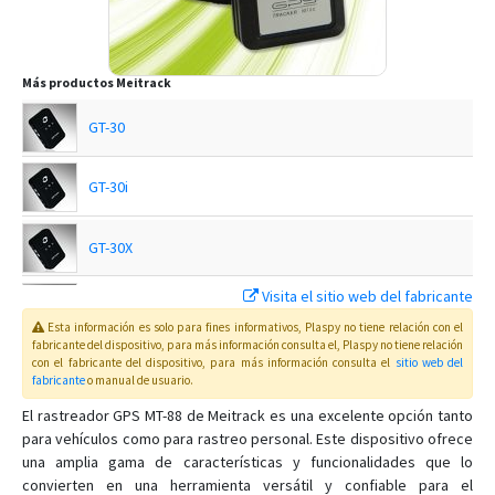
Más productos
Meitrack
GT-30
GT-30i
GT-30X
Visita el sitio web del fabricante
GT-60
Esta información es solo para fines informativos, Plaspy no tiene relación con el
fabricante del dispositivo, para más información consulta el
, Plaspy
no tiene relación
con el fabricante del dispositivo, para más información consulta el
sitio web del
MD500S
fabricante
o manual de usuario
.
El rastreador GPS MT-88 de Meitrack es una excelente opción tanto
para vehículos como para rastreo personal. Este dispositivo ofrece
MD600
una amplia gama de características y funcionalidades que lo
convierten en una herramienta versátil y confiable para el
MT-80