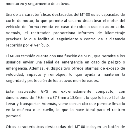
monitoreo y seguimiento de activos.
MT-80i
Una de las características destacadas del MT-88 es su capacidad de
MT-90
corte de motor, lo que permite al usuario desactivar el motor del
MVT-100
vehículo de forma remota en caso de robo o uso no autorizado.
Además, el rastreador proporciona informes de kilometraje
MVT-340
precisos, lo que facilita el seguimiento y control de la distancia
MVT-380
recorrida por el vehículo.
MVT-600
El MT-88 también cuenta con una función de SOS, que permite a los
P88L
usuarios enviar una señal de emergencia en caso de peligro o
emergencia. Además, el dispositivo ofrece alarmas de exceso de
P99L
velocidad, impacto y remolque, lo que ayuda a mantener la
T1
seguridad y protección de los activos monitoreados.
T333L
Este rastreador GPS es extremadamente compacto, con
T366
dimensiones de 49.3mm x 37.8mm x 18.0mm, lo que lo hace fácil de
llevar y transportar. Además, viene con un clip que permite llevarlo
T399L
en la muñeca o el cuello, lo que lo hace ideal para el rastreo
T399L/T399E
personal.
T622E-F9/T622G-F9
Otras características destacadas del MT-88 incluyen un botón de