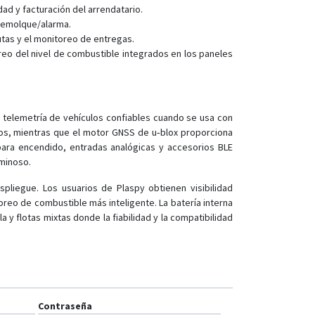
dad y facturación del arrendatario.
GV55W
 remolque/alarma.
GV56
utas y el monitoreo de entregas.
o del nivel de combustible integrados en los paneles
GV56RS
GV57CEU
GV57MG
 telemetría de vehículos confiables cuando se usa con
GV58CEU
dos, mientras que el motor GNSS de u‑blox proporciona
GV58LAU
para encendido, entradas analógicas y accesorios BLE
uminoso.
GV600MG
GV600WG
pliegue. Los usuarios de Plaspy obtienen visibilidad
oreo de combustible más inteligente. La batería interna
GV620MG
 y flotas mixtas donde la fiabilidad y la compatibilidad
GV65 Plus
GV75
GV75MG
GV75W
Contraseña
SC350MG