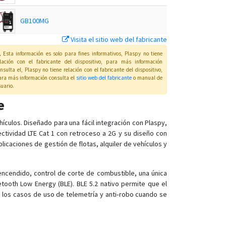
GB100MG
Visita el sitio web del fabricante
GB100P
Esta información es solo para fines informativos, Plaspy no tiene
elación con el fabricante del dispositivo, para más información
nsulta el
, Plaspy
no tiene relación con el fabricante del dispositivo,
GB130MG
ra más información consulta el
sitio web del fabricante
o manual de
uario
.
e
GL100
GL100M
culos. Diseñado para una fácil integración con Plaspy,
ctividad LTE Cat 1 con retroceso a 2G y su diseño con
GL200
licaciones de gestión de flotas, alquiler de vehículos y
GL300
GL320MG
encendido, control de corte de combustible, una única
GL33
tooth Low Energy (BLE). BLE 5.2 nativo permite que el
 los casos de uso de telemetría y anti‑robo cuando se
GL33CG
GL500