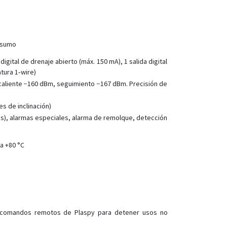
GT300
GV200
GV300
onsumo
GV300CAN
igital de drenaje abierto (máx. 150 mA), 1 salida digital
GV300W
tura 1‑wire)
caliente −160 dBm, seguimiento −167 dBm. Precisión de
GV305CEU
GV310LAU
s de inclinación)
GV350CEU
es), alarmas especiales, alarma de remolque, detección
GV350MG
a +80 °C
GV355CEU
GV500
GV501LG
GV51MG
GV53MG
n comandos remotos de Plaspy para detener usos no
GV55