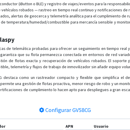
 conductor (iButton o BLE) y registro de viajes/eventos para la responsabili
 vehículos robados — rastreo en tiempo real continuo y notificaciones de
ados, alertas de geocerca y telemetría analítica para el cumplimiento de r
 de temperatura/humedad/combustible para mercancía sensible y monitore
Plaspy
cas de telemática probadas para ofrecer un seguimiento en tiempo real y
2G garantiza que su flota permanezca conectada en entornos de red varia
tión de flotas exacta y recuperación de vehículos robados. El soporte 
le, telemetría y flujos de trabajo de inmovilizador sin añadir equipo vol
 destaca como un rastreador compacto y flexible que simplifica el des
e permite una gestión de flotas proactiva, menor riesgo de robo y un monit
rtificaciones de cumplimiento lo hacen apto para despliegues a gran escala
Configurar
GV58CG
dor
APN
Usuario