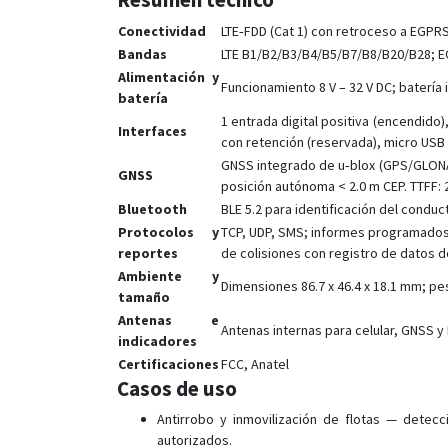
Conectividad
LTE‑FDD (Cat 1) con retroceso a EGPR
Bandas
LTE B1/B2/B3/B4/B5/B7/B8/B20/B28; 
Alimentación y
Funcionamiento 8 V – 32 V DC; baterí
batería
1 entrada digital positiva (encendido),
Interfaces
con retención (reservada), micro USB 
GNSS integrado de u‑blox (GPS/GLONAS
GNSS
posición autónoma < 2.0 m CEP. TTFF: 24
Bluetooth
BLE 5.2 para identificación del condu
Protocolos y
TCP, UDP, SMS; informes programados (
reportes
de colisiones con registro de datos d
Ambiente y
Dimensiones 86.7 x 46.4 x 18.1 mm; pe
tamaño
Antenas e
Antenas internas para celular, GNSS y
indicadores
Certificaciones
FCC, Anatel
Casos de uso
Antirrobo y inmovilización de flotas — det
autorizados.