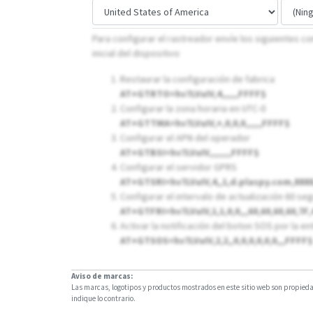
Para configurar el rastreador envíe los siguientes 
inicial del dispositivo
Restaurar la configuración de fabrica
AT+GTRTO=hv7LVuIV,4,,,,,,FFFF$
Configurar la zona horaria en UTC-0
AT+GTTMA=hv7LVuIV,+,0,0,0,,,,,,FFFF$
Configurar el APN del operador
AT+GTBSI=hv7LVuIV,,,,,,,,FFFF$
Configurar el servidor GPRS
AT+GTSRI=hv7LVuIV,4,,1,d.plaspy.com,8888,5
Configurar el intervalo de actualización 60 se
AT+GTFRI=hv7LVuIV,1,1,0,0,,,60,60,60,60,7F,
Activar la notificación del boton SOS por la en
AT+GTSOS=hv7LVuIV,2,2,,0,0,0,0,0,0,,,FFFF$
Aviso de marcas:
Las marcas, logotipos y productos mostrados en este sitio web son propiedad
indique lo contrario.