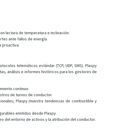
GL500MG
GL501MG
GL502MG
GL505
on lectura de temperatura e inclinación.
GL50MG
tes ante fallos de energía.
 proactiva.
GL520MG
GL521MG
GL52LP
rotocolos telemáticos estándar (TCP, UDP, SMS). Plaspy
as, análisis e informes históricos para los gestores de
GL52S
GL52SP
imiento continuo.
GL530MG
stros de turnos de conductor.
GL53MG
ionales; Plaspy muestra tendencias de combustible y
GMT100
igurables emitidos desde Plaspy.
GMT200
o del entorno de activos y la atribución del conductor.
GT200