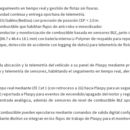
guimiento en tiempo real y gestión de flotas sin fisuras.
vidad continua y entrega oportuna de telemetría.
S/Galileo/BeiDou) con precisión de posición CEP < 2.0 m.
bustible que habilitan flujos de anti‑robo e inmovilizador.
 conductor y monitorización de combustible basada en sensores BLE, junto c
.7 x 46.4 x 18.1 mm) con batería interna Li‑Polymer de respaldo para repor
ue, detección de accidente con logging de datos) para telemetría de flota
 ubicación y la telemetría del vehículo a su panel de Plaspy mediante p
 y telemetría de sensores, habilitando el seguimiento en tiempo real, alert
mpo real mediante LTE Cat 1 (con retroceso a 2G) hacia Plaspy para un segu
va) reportada a Plaspy para eventos de encendido/apagado del motor y regi
entrada analógica, además de sensores de nivel de combustible BLE opc
e combustible pueden ejecutarse mediante comandos de salida digital conf
ante iButton se integran en los flujos de trabajo de Plaspy para el monitore