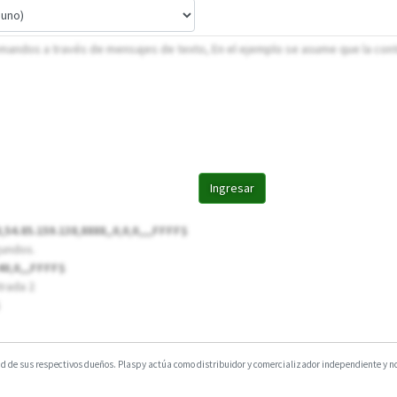
comandos a través de mensajes de texto, En el ejemplo se asume que la con
Ingresar
4.85.159.138,8888,,0,0,0,,,,FFFF$
gundos.
40,0,,,FFFF$
trada 2
 de sus respectivos dueños. Plaspy actúa como distribuidor y comercializador independiente y no e