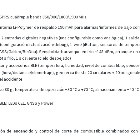
S
EGPRS cuádruple banda 850/900/1800/1900 MHz
a interna Li‑Polymer de respaldo 190 mAh para alarmas/informes de bajo c
 2 entradas digitales negativas (una configurable como analógica), 1 salida d
(configuración/actualización/debug), 1‑wire (iButton, sensores de tempera
S/Galileo/BeiDou). Sensibilidad: arranque en frío −148 dBm, arranque en 
 s frío, 1 s caliente (cielo despejado)
ctor y accesorios BLE (temperatura, humedad, nivel de combustible, sensore
hora/distancia/kilometraje), geocerca (hasta 20 circulares + 20 poligonal
el accidente
so 80 g; temperatura de operación −30 °C a +70 °C; almacenamiento −40 °C 
 BLE; LEDs CEL, GNSS y Power
ección de encendido y control de corte de combustible combinados co