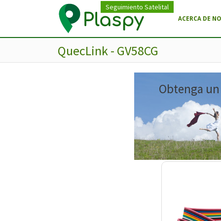
Seguimiento Satelital
ACERCA DE N
QuecLink - GV58CG
Obtenga un m