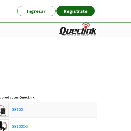
Ingresar
Registrate
s productos
QuecLink
GB100
GB100CG