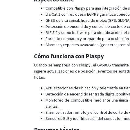
Compatible con Plaspy para una integración de se
LTE Cat 1 con retroceso EGPRS garantiza conecti
GNSS de alta sensibilidad de u‑blox (GPS/GLONAS
Detección de encendido y control de corte de com
BLE 5.2 y soporte 1‑wire para identificación del
Formato compacto y preparado para ocultación (86
Alarmas y reportes avanzados (geocerca, remolq
Cómo funciona con Plaspy
Cuando se empareja con Plaspy, el GV58CG transmite la
ingiere actualizaciones de posición, eventos de estado
flotas.
Actualizaciones de ubicación y telemetría en tie
Detección de encendido (entrada digital positi
Monitoreo de combustible mediante una única 
alertas.
El inmovilizador remoto y el control de corte d
Sensores BLE y identificación del conductor medi
Resumen técnico