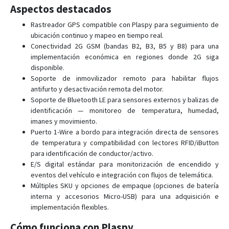
Aspectos destacados
FMB230
FMB240
Rastreador GPS compatible con Plaspy para seguimiento de
ubicación continuo y mapeo en tiempo real.
FMB640 - FMB641
Conectividad 2G GSM (bandas B2, B3, B5 y B8) para una
FMB900
implementación económica en regiones donde 2G siga
disponible.
FMB910
Soporte de inmovilizador remoto para habilitar flujos
FMB920
antifurto y desactivación remota del motor.
Soporte de Bluetooth LE para sensores externos y balizas de
FMB930
identificación — monitoreo de temperatura, humedad,
FMB965
imanes y movimiento.
Puerto 1-Wire a bordo para integración directa de sensores
FMC001
de temperatura y compatibilidad con lectores RFID/iButton
FMC003
para identificación de conductor/activo.
FMC00A
E/S digital estándar para monitorización de encendido y
eventos del vehículo e integración con flujos de telemática.
FMC125
Múltiples SKU y opciones de empaque (opciones de batería
FMC130
interna y accesorios Micro-USB) para una adquisición e
implementación flexibles.
FMC13A
Cómo funciona con Plaspy
FMC150