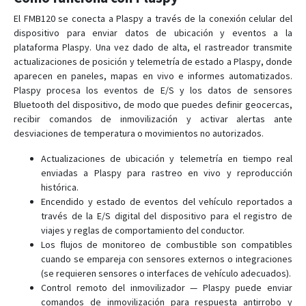
FMC225
El FMB120 se conecta a Plaspy a través de la conexión celular del
dispositivo para enviar datos de ubicación y eventos a la
FMC230
plataforma Plaspy. Una vez dado de alta, el rastreador transmite
FMC234
actualizaciones de posición y telemetría de estado a Plaspy, donde
aparecen en paneles, mapas en vivo e informes automatizados.
FMC250
Plaspy procesa los eventos de E/S y los datos de sensores
FMC640
Bluetooth del dispositivo, de modo que puedes definir geocercas,
recibir comandos de inmovilización y activar alertas ante
FMC650
desviaciones de temperatura o movimientos no autorizados.
FMC800
Actualizaciones de ubicación y telemetría en tiempo real
FMC880
enviadas a Plaspy para rastreo en vivo y reproducción
FMC920
histórica.
Encendido y estado de eventos del vehículo reportados a
FMM001
través de la E/S digital del dispositivo para el registro de
FMM003
viajes y reglas de comportamiento del conductor.
FMM00A
Los flujos de monitoreo de combustible son compatibles
cuando se empareja con sensores externos o integraciones
FMM125
(se requieren sensores o interfaces de vehículo adecuados).
FMM130
Control remoto del inmovilizador — Plaspy puede enviar
comandos de inmovilización para respuesta antirrobo y