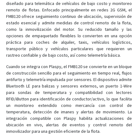
FMB002
diseñado para telemática de vehículos de bajo costo y monitoreo
remoto de flotas. Enfocado principalmente en redes 2G GSM, el
FMB003
FMB120 ofrece seguimiento continuo de ubicación, supervisión de
FMB010
estado esencial y admite medidas de control remoto de la flota,
como la inmovilización del motor. Su reducido tamaño y las
FMB020
opciones de empaquetado flexibles lo convierten en una opción
FMB110
práctica para coches de alquiler, taxis, vehículos logísticos,
transporte público y vehículos particulares que requieren un
FMB122
rastreo confiable y de bajo costo, así como telemetría básica.
FMB125
Cuando se integra con Plaspy, el FMB120 se convierte en un bloque
FMB130
de construcción sencillo para el seguimiento en tiempo real, flujos
FMB140
antifurto y telemetría impulsada por sensores. El dispositivo admite
Bluetooth LE para balizas y sensores externos, un puerto 1-Wire
FMB150
para sondas de temperatura y compatibilidad con lectores
FMB202
RFID/iButton para identificación de conductor/activo, lo que facilita
FMB204
un monitoreo extendido como mercancía con control de
temperatura, detección de imanes y alertas de movimiento. La
FMB208
integración compatible con Plaspy habilita actualizaciones de
FMB209
ubicación en vivo, alertas de eventos y control remoto del
inmovilizador para una gestión eficiente de la flota.
FMB225