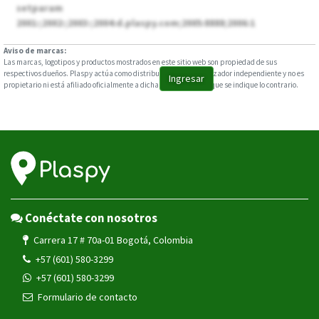
setparam
2001:;2002:;2003:;2004:d.plaspy.com;2005:8888;2006:1
Aviso de marcas:
Las marcas, logotipos y productos mostrados en este sitio web son propiedad de sus
respectivos dueños. Plaspy actúa como distribuidor y comercializador independiente y no es
Ingresar
propietario ni está afiliado oficialmente a dichas marcas, salvo que se indique lo contrario.
Conéctate con nosotros
Carrera 17 # 70a-01 Bogotá, Colombia
+57 (601) 580-3299
+57 (601) 580-3299
Formulario de contacto