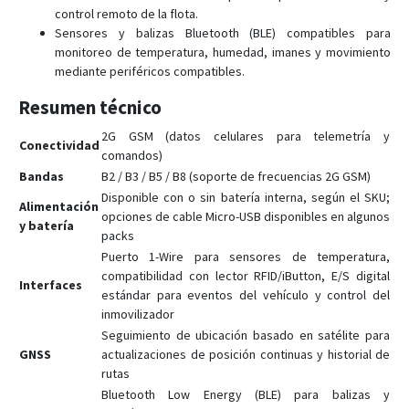
FMM13A
control remoto de la flota.
FMM150
Sensores y balizas Bluetooth (BLE) compatibles para
monitoreo de temperatura, humedad, imanes y movimiento
FMM230
mediante periféricos compatibles.
FMM250
Resumen técnico
FMM640
2G GSM (datos celulares para telemetría y
FMM650
Conectividad
comandos)
FMM800
Bandas
B2 / B3 / B5 / B8 (soporte de frecuencias 2G GSM)
FMM80A
Disponible con o sin batería interna, según el SKU;
Alimentación
opciones de cable Micro-USB disponibles en algunos
FMM880
y batería
packs
FMM920
Puerto 1-Wire para sensores de temperatura,
compatibilidad con lector RFID/iButton, E/S digital
FMP100
Interfaces
estándar para eventos del vehículo y control del
FMT100
inmovilizador
FMU125
Seguimiento de ubicación basado en satélite para
GNSS
actualizaciones de posición continuas y historial de
FMU126
rutas
FMU130
Bluetooth Low Energy (BLE) para balizas y