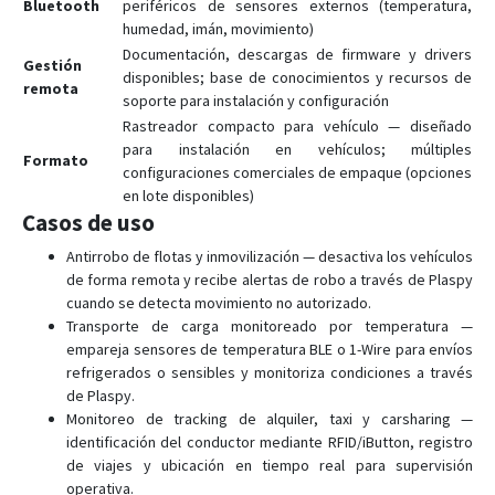
Bluetooth
periféricos de sensores externos (temperatura,
FTC305
humedad, imán, movimiento)
FTC880
Documentación, descargas de firmware y drivers
Gestión
FTC881
disponibles; base de conocimientos y recursos de
remota
soporte para instalación y configuración
FTC921
Rastreador compacto para vehículo — diseñado
FTC961
para instalación en vehículos; múltiples
Formato
configuraciones comerciales de empaque (opciones
FTM305
en lote disponibles)
FTM880
Casos de uso
GH5200
Antirrobo de flotas y inmovilización — desactiva los vehículos
MSP500
de forma remota y recibe alertas de robo a través de Plaspy
cuando se detecta movimiento no autorizado.
TAT100
Transporte de carga monitoreado por temperatura —
TAT140
empareja sensores de temperatura BLE o 1-Wire para envíos
refrigerados o sensibles y monitoriza condiciones a través
TAT141
de Plaspy.
TAT240
Monitoreo de tracking de alquiler, taxi y carsharing —
identificación del conductor mediante RFID/iButton, registro
TFT100
de viajes y ubicación en tiempo real para supervisión
TMT250
operativa.