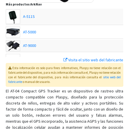
Más productos
ArkNav
A-511S
AT-5000
AT-9000
CT-X8
Visita el sitio web del fabricante
Esta información es solo para fines informativos, Plaspy no tiene relación con el
DX-3
fabricante del dispositivo, para más información consulta el
, Plaspy
no tiene relación
con el fabricante del dispositivo, para más información consulta el
sitio web del
fabricante
o manual de usuario
.
IR-7
El AT-04 Compact GPS Tracker es un dispositivo de rastreo ultra
compacto compatible con Plaspy, diseñado para la protección
K-18U
discreta de niños, entregas de alto valor y activos portátiles. Su
R-12
factor de forma compacto y fácil de ocultar, junto con un diseño de
R-35
un solo botón, reducen errores del usuario y falsas alarmas,
mientras que el GPS incorporado, la asistencia AGPS y las funciones
R-9PRO
de localización celular ayudan a mantener informes de posición