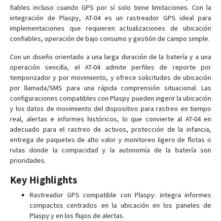
R-9W
fiables incluso cuando GPS por sí solo tiene limitaciones. Con la
integración de Plaspy, AT-04 es un rastreador GPS ideal para
RV-8
implementaciones que requieren actualizaciones de ubicación
RX-10
confiables, operación de bajo consumo y gestión de campo simple.
RX-12
Con un diseño orientado a una larga duración de la batería y a una
RX-8W
operación sencilla, el AT-04 admite perfiles de reporte por
temporizador y por movimiento, y ofrece solicitudes de ubicación
RX-9
por llamada/SMS para una rápida comprensión situacional. Las
RX-9 3G
configuraciones compatibles con Plaspy pueden ingerir la ubicación
y los datos de movimiento del dispositivo para rastreo en tiempo
real, alertas e informes históricos, lo que convierte al AT-04 en
adecuado para el rastreo de activos, protección de la infancia,
entrega de paquetes de alto valor y monitoreo ligero de flotas o
rutas donde la compacidad y la autonomía de la batería son
prioridades.
Key Highlights
Rastreador GPS compatible con Plaspy: integra informes
compactos centrados en la ubicación en los paneles de
Plaspy y en los flujos de alertas.