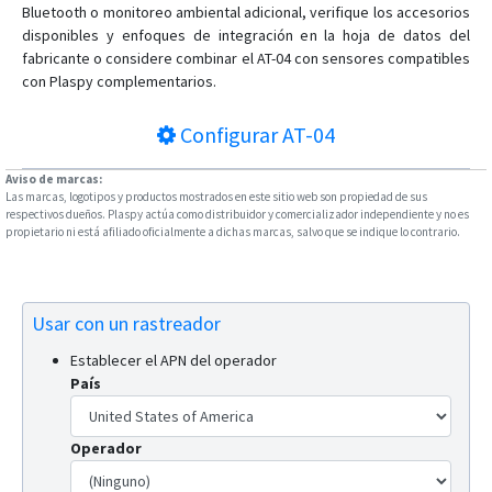
Bluetooth o monitoreo ambiental adicional, verifique los accesorios
disponibles y enfoques de integración en la hoja de datos del
fabricante o considere combinar el AT-04 con sensores compatibles
con Plaspy complementarios.
Configurar
AT-04
Aviso de marcas:
Las marcas, logotipos y productos mostrados en este sitio web son propiedad de sus
respectivos dueños. Plaspy actúa como distribuidor y comercializador independiente y no es
propietario ni está afiliado oficialmente a dichas marcas, salvo que se indique lo contrario.
Usar con un rastreador
Establecer el APN del operador
País
Operador