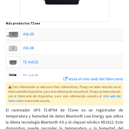
Más productos
TZone
AVL-05
AVL-08
TZ-AVL02
TZ-AVL05
Visita el sitio web del fabricante
Esta información es solo para fines informativos, Plaspy no tiene relación con el
TZ-AVL05 3G
fabricante del dispositivo, para más información consulta el
, Plaspy
no tiene relación
con el fabricante del dispositivo, para más información consulta el
sitio web del
fabricante
o manual de usuario
.
TZ-AVL09
El rastreador GPS TZ-BT04 de TZone es un registrador de
TZ-AVL10
temperatura y humedad de datos Bluetooth Low Energy que utiliza
la última tecnología Bluetooth 4.0 y el chipset nórdico N51822. Este
TZ-AVL11
dispositivo puede recopilar la temperatura y la humedad del