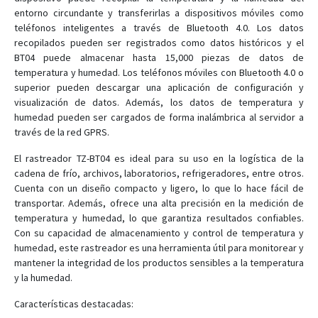
TZ-AVL19
entorno circundante y transferirlas a dispositivos móviles como
teléfonos inteligentes a través de Bluetooth 4.0. Los datos
TZ-AVL301
recopilados pueden ser registrados como datos históricos y el
TZ-BC01
BT04 puede almacenar hasta 15,000 piezas de datos de
TZ-BC02
temperatura y humedad. Los teléfonos móviles con Bluetooth 4.0 o
superior pueden descargar una aplicación de configuración y
TZ-BC05
visualización de datos. Además, los datos de temperatura y
TZ-BC06
humedad pueden ser cargados de forma inalámbrica al servidor a
través de la red GPRS.
TZ-BC08
TZ-BR04
El rastreador TZ-BT04 es ideal para su uso en la logística de la
cadena de frío, archivos, laboratorios, refrigeradores, entre otros.
TZ-BT07
Cuenta con un diseño compacto y ligero, lo que lo hace fácil de
TZ-DP070
transportar. Además, ofrece una alta precisión en la medición de
temperatura y humedad, lo que garantiza resultados confiables.
TZ-RD05
Con su capacidad de almacenamiento y control de temperatura y
TZ-Tag04
humedad, este rastreador es una herramienta útil para monitorear y
mantener la integridad de los productos sensibles a la temperatura
TZ-TT01
y la humedad.
TZ-TT18
Características destacadas: