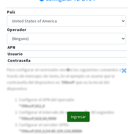
País
Operador
APN
Usuario
Contraseña
Para configurar el rastreador env�e los siguientes comandos a
través de mensajes de texto, En el ejemplo se asume que la
contraseña del dispositivo es
709xoP
que es la inicial del
dispositivo
Configurar el APN del operador
*709xoP,011,
#
Configurar el intervalo de actualizaci�n 60 segundos
Ingresar
*709xoP,018,60,999#
Configurar el servidor GPRS
*709xoP,015,0,54.85.159.138,8888#