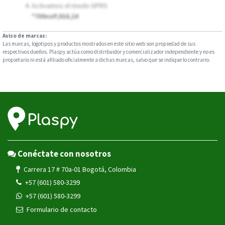
Activamos el modo GPRS
*709xoP,016,1#
Aviso de marcas:
Las marcas, logotipos y productos mostrados en este sitio web son propiedad de sus
respectivos dueños. Plaspy actúa como distribuidor y comercializador independiente y no es
propietario ni está afiliado oficialmente a dichas marcas, salvo que se indique lo contrario.
Conéctate con nosotros
Carrera 17 # 70a-01 Bogotá, Colombia
+57 (601) 580-3299
+57 (601) 580-3299
Formulario de contacto