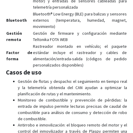
motor) y entradas de sensores cableadas para
FTC305
telemetría personalizada
FTC880
Bluetooth® Low Energy (BLE) para balizas y sensores
Bluetooth
externos (temperatura, humedad, magnet,
FTC881
movimiento)
FTC921
Gestión
Gestión de firmware y configuración mediante
FTC961
remota
Teltonika FOTA WEB
Rastreador montado en vehículo; el paquete
FTM305
Factor de
estándar incluye el rastreador y cables de
FTM880
forma
alimentación/entrada-salida (códigos de pedido
personalizados disponibles)
GH5200
Casos de uso
MSP500
Gestión de flotas y despacho: el seguimiento en tiempo real
TAT100
y la telemetría obtenida del CAN ayudan a optimizar la
TAT140
planificación de rutas y el mantenimiento.
Monitoreo de combustible y prevención de pérdidas: la
TAT141
entrada de impulso permite lecturas precisas de caudal de
TAT240
combustible para análisis de consumo y detección de robo
de combustible.
TFT100
Antirrobo e inmovilización: el bloqueo remoto del motor y el
TMT250
control del inmovilizador a través de Plaspy permiten una