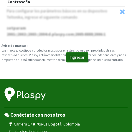
Contraseña
Para configurar los parámetros básicos en su dispositivo
Teltonika, ingrese el siguiente comando:
setparam
2001:;2002:;2003:;2004:d.plaspy.com;2005:8888;2006:1
Aviso de marcas:
Las marcas, logotipos y productos mostrados en este sitio web son propiedad de sus
respectivos dueños. Plaspy actúa como distribuidor y comercializador independiente y no es
Ingresar
propietario ni está afiliado oficialmente a dichas marcas, salvo que se indique lo contrario.
Conéctate con nosotros
Carrera 17 # 70a-01 Bogotá, Colombia
+57 (601) 580-3299