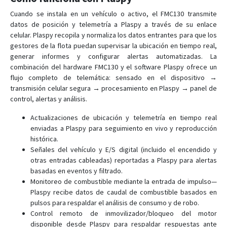
FMC225
Cuando se instala en un vehículo o activo, el FMC130 transmite
datos de posición y telemetría a Plaspy a través de su enlace
FMC230
celular. Plaspy recopila y normaliza los datos entrantes para que los
FMC234
gestores de la flota puedan supervisar la ubicación en tiempo real,
generar informes y configurar alertas automatizadas. La
FMC250
combinación del hardware FMC130 y el software Plaspy ofrece un
FMC640
flujo completo de telemática: sensado en el dispositivo →
transmisión celular segura → procesamiento en Plaspy → panel de
FMC650
control, alertas y análisis.
FMC800
Actualizaciones de ubicación y telemetría en tiempo real
FMC880
enviadas a Plaspy para seguimiento en vivo y reproducción
FMC920
histórica.
Señales del vehículo y E/S digital (incluido el encendido y
FMM001
otras entradas cableadas) reportadas a Plaspy para alertas
FMM003
basadas en eventos y filtrado.
FMM00A
Monitoreo de combustible mediante la entrada de impulso—
Plaspy recibe datos de caudal de combustible basados en
FMM125
pulsos para respaldar el análisis de consumo y de robo.
FMM130
Control remoto de inmovilizador/bloqueo del motor
disponible desde Plaspy para respaldar respuestas ante