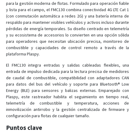
FMB002
para la gestión moderna de flotas. Formulado para operación fiable
y lista para el campo, el FMC130 combina conectividad 4G LTE Cat 1
FMB003
(con conmutación automática a redes 2G) y una batería interna de
FMB010
respaldo para mantener visibles vehículos y activos incluso durante
pérdidas de energía temporales. Su diseño centrado en telemetría
FMB020
y su ecosistema de accesorios lo convierten en una opción sólida
FMB110
para operadores que necesitan ubicación precisa, monitoreo de
combustible y capacidades de control remoto a través de la
FMB120
plataforma Plaspy.
FMB122
El FMC130 integra entradas y salidas cableadas flexibles, una
FMB125
entrada de impulso dedicada para la lectura precisa de medidores
FMB130
de caudal de combustible, compatibilidad con adaptadores CAN
para datos del bus del vehículo y soporte para Bluetooth® Low
FMB140
Energy (BLE) para sensores y balizas externas. Emparejado con
FMB150
Plaspy, este rastreador habilita el seguimiento en tiempo real,
FMB202
telemetría de combustible y temperatura, acciones de
inmovilización antirrobo y la gestión centralizada de firmware y
FMB204
configuración para flotas de cualquier tamaño.
FMB208
Puntos clave
FMB209