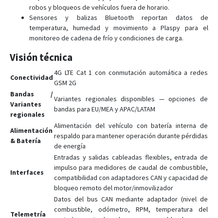
FMM13A
robos y bloqueos de vehículos fuera de horario.
FMM150
Sensores y balizas Bluetooth reportan datos de
temperatura, humedad y movimiento a Plaspy para el
FMM230
monitoreo de cadena de frío y condiciones de carga.
FMM250
Visión técnica
FMM640
4G LTE Cat 1 con conmutación automática a redes
FMM650
Conectividad
GSM 2G
FMM800
Bandas /
Variantes regionales disponibles — opciones de
FMM80A
Variantes
bandas para EU/MEA y APAC/LATAM
regionales
FMM880
Alimentación del vehículo con batería interna de
Alimentación
FMM920
respaldo para mantener operación durante pérdidas
& Batería
de energía
FMP100
Entradas y salidas cableadas flexibles, entrada de
FMT100
impulso para medidores de caudal de combustible,
Interfaces
compatibilidad con adaptadores CAN y capacidad de
FMU125
bloqueo remoto del motor/inmovilizador
FMU126
Datos del bus CAN mediante adaptador (nivel de
FMU130
combustible, odómetro, RPM, temperatura del
Telemetría