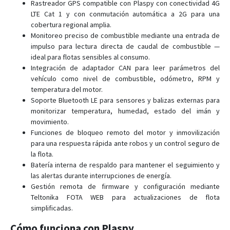
Rastreador GPS compatible con Plaspy con conectividad 4G
FMB225
LTE Cat 1 y con conmutación automática a 2G para una
FMB230
cobertura regional amplia.
Monitoreo preciso de combustible mediante una entrada de
FMB240
impulso para lectura directa de caudal de combustible —
FMB640 - FMB641
ideal para flotas sensibles al consumo.
Integración de adaptador CAN para leer parámetros del
FMB900
vehículo como nivel de combustible, odómetro, RPM y
FMB910
temperatura del motor.
Soporte Bluetooth LE para sensores y balizas externas para
FMB920
monitorizar temperatura, humedad, estado del imán y
FMB930
movimiento.
Funciones de bloqueo remoto del motor y inmovilización
FMB965
para una respuesta rápida ante robos y un control seguro de
FMC001
la flota.
FMC003
Batería interna de respaldo para mantener el seguimiento y
las alertas durante interrupciones de energía.
FMC00A
Gestión remota de firmware y configuración mediante
FMC125
Teltonika FOTA WEB para actualizaciones de flota
simplificadas.
FMC13A
Cómo funciona con Plaspy
FMC150