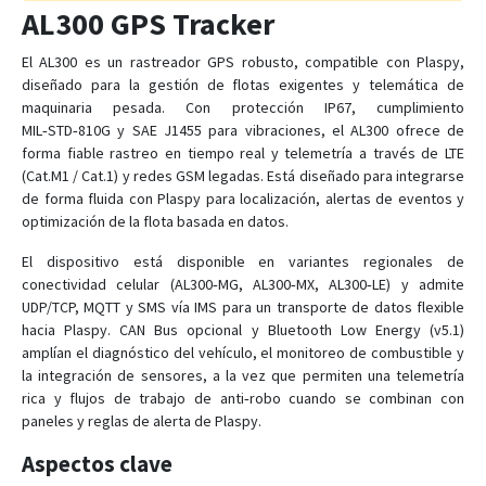
AL300 GPS Tracker
AL1
AL100
El AL300 es un rastreador GPS robusto, compatible con Plaspy,
diseñado para la gestión de flotas exigentes y telemática de
AL11
maquinaria pesada. Con protección IP67, cumplimiento
AL7
MIL‑STD‑810G y SAE J1455 para vibraciones, el AL300 ofrece de
forma fiable rastreo en tiempo real y telemetría a través de LTE
AS1
(Cat.M1 / Cat.1) y redes GSM legadas. Está diseñado para integrarse
AS11
de forma fluida con Plaspy para localización, alertas de eventos y
optimización de la flota basada en datos.
AS3
AS300
El dispositivo está disponible en variantes regionales de
conectividad celular (AL300‑MG, AL300‑MX, AL300‑LE) y admite
AS500
UDP/TCP, MQTT y SMS vía IMS para un transporte de datos flexible
AS700
hacia Plaspy. CAN Bus opcional y Bluetooth Low Energy (v5.1)
amplían el diagnóstico del vehículo, el monitoreo de combustible y
AT5i
la integración de sensores, a la vez que permiten una telemetría
AU7
rica y flujos de trabajo de anti‑robo cuando se combinan con
AX11
paneles y reglas de alerta de Plaspy.
AX300
Aspectos clave