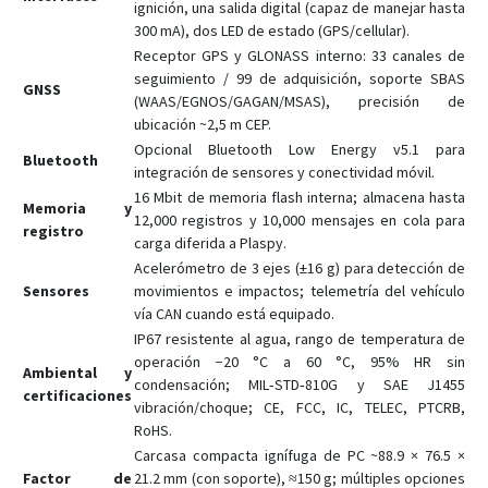
ignición, una salida digital (capaz de manejar hasta
300 mA), dos LED de estado (GPS/cellular).
Receptor GPS y GLONASS interno: 33 canales de
seguimiento / 99 de adquisición, soporte SBAS
GNSS
(WAAS/EGNOS/GAGAN/MSAS), precisión de
ubicación ~2,5 m CEP.
Opcional Bluetooth Low Energy v5.1 para
Bluetooth
integración de sensores y conectividad móvil.
16 Mbit de memoria flash interna; almacena hasta
Memoria y
12,000 registros y 10,000 mensajes en cola para
registro
carga diferida a Plaspy.
Acelerómetro de 3 ejes (±16 g) para detección de
Sensores
movimientos e impactos; telemetría del vehículo
vía CAN cuando está equipado.
IP67 resistente al agua, rango de temperatura de
operación −20 °C a 60 °C, 95% HR sin
Ambiental y
condensación; MIL‑STD‑810G y SAE J1455
certificaciones
vibración/choque; CE, FCC, IC, TELEC, PTCRB,
RoHS.
Carcasa compacta ignífuga de PC ~88.9 × 76.5 ×
Factor de
21.2 mm (con soporte), ≈150 g; múltiples opciones