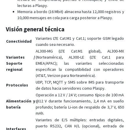
lecturas a Plaspy.
Memoria a bordo (16 Mbit) almacena hasta 12,000 registros y
10,000 mensajes en cola para carga posterior a Plaspy.
Visión general técnica
Variantes LTE Cat.M1 y Cat.1; soporte GSM legado
Conectividad
cuando sea necesario.
AL300‑MG (LTE Cat.M1 global), AL300‑MX
Variantes /
(Norteamérica), AL300‑LE (LTE Cat.1 para
Soporte
EMEA/APAC); las variantes seleccionadas
regional
especifican la compatibilidad con operadores
(AT&T, Verizon para Norteamérica).
UDP, TCP, MQTT y SMS sobre IMS para transporte
Protocolos
de datos hacia servidores como Plaspy.
Operación a 12 V / 24 V; consumo típico de 100 mA
Alimentación y
@12 V durante funcionamiento, 2,4 mA en sueño
batería
profundo; batería Li‑ion de respaldo de 3,7 V, 650
mAh.
Variantes de E/S múltiples: entradas digitales,
puerto RS232, CAN H/L (opcional), entrada de
Interfaces