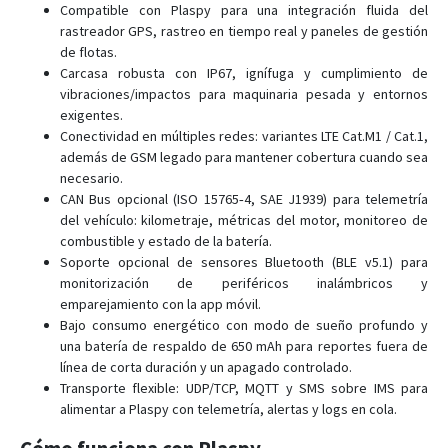
AX5
Compatible con Plaspy para una integración fluida del
AX7
rastreador GPS, rastreo en tiempo real y paneles de gestión
de flotas.
AX9
Carcasa robusta con IP67, ignífuga y cumplimiento de
vibraciones/impactos para maquinaria pesada y entornos
exigentes.
Conectividad en múltiples redes: variantes LTE Cat.M1 / Cat.1,
además de GSM legado para mantener cobertura cuando sea
necesario.
CAN Bus opcional (ISO 15765‑4, SAE J1939) para telemetría
del vehículo: kilometraje, métricas del motor, monitoreo de
combustible y estado de la batería.
Soporte opcional de sensores Bluetooth (BLE v5.1) para
monitorización de periféricos inalámbricos y
emparejamiento con la app móvil.
Bajo consumo energético con modo de sueño profundo y
una batería de respaldo de 650 mAh para reportes fuera de
línea de corta duración y un apagado controlado.
Transporte flexible: UDP/TCP, MQTT y SMS sobre IMS para
alimentar a Plaspy con telemetría, alertas y logs en cola.