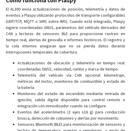
Cómo funciona con Plaspy
El AL300 envía actualizaciones de posición, telemetría y datos de
eventos a Plaspy utilizando protocolos de transporte configurables
(UDP/TCP, MQTT o SMS sobre IMS). Cuando está integrado, Plaspy
ingiere coordenadas GNSS, parámetros del vehículo derivados del
CAN y lecturas de sensores BLE para proporcionar rastreo en
tiempo real, alertas de geovalla e informes históricos. El registro y
la cola internos aseguran que no se pierda datos durante
interrupciones temporales de cobertura.
Actualizaciones de ubicación y telemetría en tiempo real:
coordenadas GNSS, velocidad, rumbo y marca de tiempo.
Telemetría del vehículo vía CAN opcional: kilometraje,
métricas del motor, monitoreo de combustible y estado de
la batería.
Monitoreo del estado de encendido mediante entrada de
ignición; salida digital disponible para control remoto o
integración con inmovilizador cuando se configure.
Eventos del acelerómetro (3 ejes ±16 g) para conducción
brusca, detección de colisiones y alertas por movimiento.
Sensores Bluetooth (BLE) para monitorización de sensores y
lectura de temperatura, puertas o remolques, y envío de