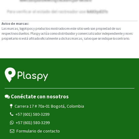
WMCExvjxDURMcIQc0LkbYcjuF9R3bO
Para verificar el estado del rastreador use
kAX3yd27s
Aviso de marcas:
Las marcas, logotipos y productos mostrados en este sitio web son propiedad de sus
respectivos dueños. Plaspy actúa como distribuidor y comercializador independiente y no es
propietario ni está afiliado oficialmente a dichas marcas, salvo que se indique lo contrario.
Conéctate con nosotros
Carrera 17 # 70a-01 Bogotá, Colombia
+57 (601) 580-3299
+57 (601) 580-3299
Formulario de contacto