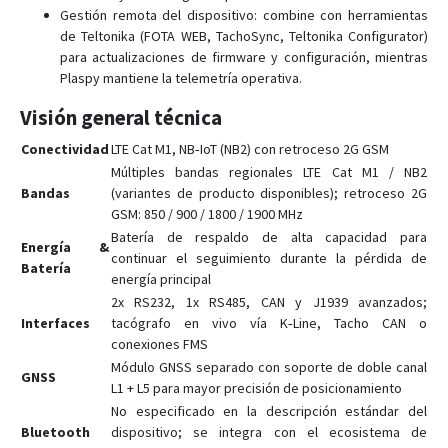
FMM130
Gestión remota del dispositivo: combine con herramientas
FMM13A
de Teltonika (FOTA WEB, TachoSync, Teltonika Configurator)
para actualizaciones de firmware y configuración, mientras
FMM150
Plaspy mantiene la telemetría operativa.
FMM230
Visión general técnica
FMM250
Conectividad
LTE Cat M1, NB‑IoT (NB2) con retroceso 2G GSM
FMM640
Múltiples bandas regionales LTE Cat M1 / NB2
FMM800
Bandas
(variantes de producto disponibles); retroceso 2G
FMM80A
GSM: 850 / 900 / 1800 / 1900 MHz
Batería de respaldo de alta capacidad para
FMM880
Energía &
continuar el seguimiento durante la pérdida de
Batería
FMM920
energía principal
2x RS232, 1x RS485, CAN y J1939 avanzados;
FMP100
Interfaces
tacógrafo en vivo vía K‑Line, Tacho CAN o
FMT100
conexiones FMS
FMU125
Módulo GNSS separado con soporte de doble canal
GNSS
L1 + L5 para mayor precisión de posicionamiento
FMU126
No especificado en la descripción estándar del
FMU130
Bluetooth
dispositivo; se integra con el ecosistema de