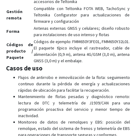
accesorios de Teltonika
FTC305
Compatible con Teltonika FOTA WEB, TachoSync y
Gestión
FTC880
Teltonika Configurator para actualizaciones de
remota
FTC881
firmware y configuración
Antenas externas GNSS y celulares; diseño robusto
FTC921
Forma
para instalaciones de uso intenso y flotas
FTC961
Códigos de ejemplo: FMM650Y3FE01, FMM650Y32L01.
Códigos de
El paquete típico incluye el rastreador, cable de
FTM305
producto /
alimentación (0,9 m), antena 4G/GSM (3,0 m), antena
Paquete
FTM880
GNSS (3,0 m) y el embalaje.
Casos de uso
GH5200
MSP500
Flujos de antirrobo e inmovilización de la flota: seguimiento
continuo durante la pérdida de energía y actualizaciones
TAT100
rápidas de ubicación para facilitar la recuperación.
TAT140
Mantenimiento de flotas pesadas y diagnóstico remoto:
lectura de DTC y telemetría de J1939/CAN para una
TAT141
programación proactiva del servicio y menor tiempo de
TAT240
inactividad.
Monitoreo de datos de remolques y EBS: posición del
TFT100
remolque, estado del sistema de frenos y telemetría de EBS
TMT250
para operaciones de transporte seguras y conformes.