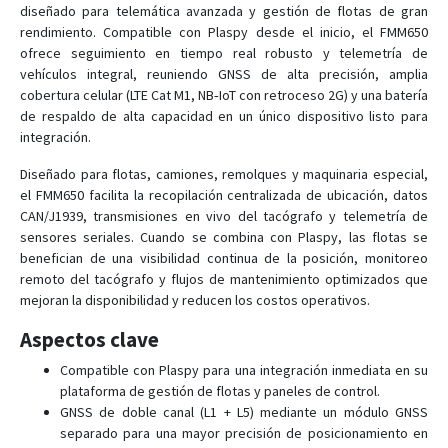
FMB002
diseñado para telemática avanzada y gestión de flotas de gran
rendimiento. Compatible con Plaspy desde el inicio, el FMM650
FMB003
ofrece seguimiento en tiempo real robusto y telemetría de
FMB010
vehículos integral, reuniendo GNSS de alta precisión, amplia
cobertura celular (LTE Cat M1, NB‑IoT con retroceso 2G) y una batería
FMB020
de respaldo de alta capacidad en un único dispositivo listo para
FMB110
integración.
FMB120
Diseñado para flotas, camiones, remolques y maquinaria especial,
FMB122
el FMM650 facilita la recopilación centralizada de ubicación, datos
CAN/J1939, transmisiones en vivo del tacógrafo y telemetría de
FMB125
sensores seriales. Cuando se combina con Plaspy, las flotas se
FMB130
benefician de una visibilidad continua de la posición, monitoreo
remoto del tacógrafo y flujos de mantenimiento optimizados que
FMB140
mejoran la disponibilidad y reducen los costos operativos.
FMB150
Aspectos clave
FMB202
Compatible con Plaspy para una integración inmediata en su
FMB204
plataforma de gestión de flotas y paneles de control.
FMB208
GNSS de doble canal (L1 + L5) mediante un módulo GNSS
FMB209
separado para una mayor precisión de posicionamiento en