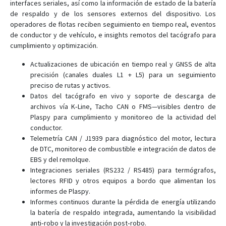
interfaces seriales, así como la información de estado de la batería
FMC150
de respaldo y de los sensores externos del dispositivo. Los
operadores de flotas reciben seguimiento en tiempo real, eventos
FMC225
de conductor y de vehículo, e insights remotos del tacógrafo para
FMC230
cumplimiento y optimización.
FMC234
Actualizaciones de ubicación en tiempo real y GNSS de alta
FMC250
precisión (canales duales L1 + L5) para un seguimiento
preciso de rutas y activos.
FMC640
Datos del tacógrafo en vivo y soporte de descarga de
FMC650
archivos vía K‑Line, Tacho CAN o FMS—visibles dentro de
Plaspy para cumplimiento y monitoreo de la actividad del
FMC800
conductor.
FMC880
Telemetría CAN / J1939 para diagnóstico del motor, lectura
de DTC, monitoreo de combustible e integración de datos de
FMC920
EBS y del remolque.
FMM001
Integraciones seriales (RS232 / RS485) para termógrafos,
FMM003
lectores RFID y otros equipos a bordo que alimentan los
informes de Plaspy.
FMM00A
Informes continuos durante la pérdida de energía utilizando
FMM125
la batería de respaldo integrada, aumentando la visibilidad
anti‑robo y la investigación post‑robo.