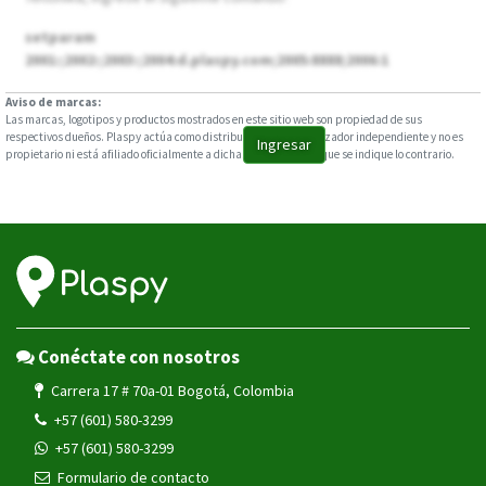
setparam
2001:;2002:;2003:;2004:d.plaspy.com;2005:8888;2006:1
Aviso de marcas:
Las marcas, logotipos y productos mostrados en este sitio web son propiedad de sus
respectivos dueños. Plaspy actúa como distribuidor y comercializador independiente y no es
Ingresar
propietario ni está afiliado oficialmente a dichas marcas, salvo que se indique lo contrario.
Conéctate con nosotros
Carrera 17 # 70a-01 Bogotá, Colombia
+57 (601) 580-3299
+57 (601) 580-3299
Formulario de contacto