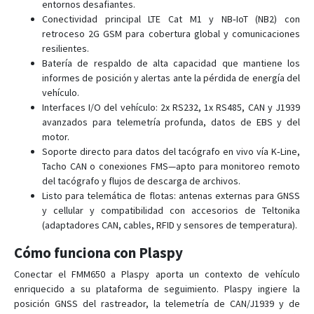
entornos desafiantes.
FMB225
Conectividad principal LTE Cat M1 y NB‑IoT (NB2) con
FMB230
retroceso 2G GSM para cobertura global y comunicaciones
resilientes.
FMB240
Batería de respaldo de alta capacidad que mantiene los
FMB640 - FMB641
informes de posición y alertas ante la pérdida de energía del
vehículo.
FMB900
Interfaces I/O del vehículo: 2x RS232, 1x RS485, CAN y J1939
FMB910
avanzados para telemetría profunda, datos de EBS y del
motor.
FMB920
Soporte directo para datos del tacógrafo en vivo vía K‑Line,
FMB930
Tacho CAN o conexiones FMS—apto para monitoreo remoto
del tacógrafo y flujos de descarga de archivos.
FMB965
Listo para telemática de flotas: antenas externas para GNSS
FMC001
y cellular y compatibilidad con accesorios de Teltonika
FMC003
(adaptadores CAN, cables, RFID y sensores de temperatura).
FMC00A
Cómo funciona con Plaspy
FMC125
Conectar el FMM650 a Plaspy aporta un contexto de vehículo
FMC130
enriquecido a su plataforma de seguimiento. Plaspy ingiere la
posición GNSS del rastreador, la telemetría de CAN/J1939 y de
FMC13A