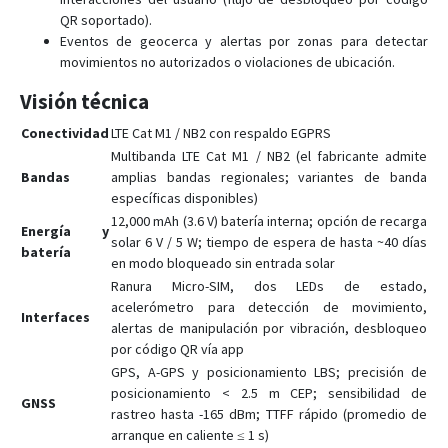
QR soportado).
VG102
Eventos de geocerca y alertas por zonas para detectar
VG502
movimientos no autorizados o violaciones de ubicación.
VL101
Visión técnica
VL101G
Conectividad
LTE Cat M1 / NB2 con respaldo EGPRS
VL103
Multibanda LTE Cat M1 / NB2 (el fabricante admite
VL103D
Bandas
amplias bandas regionales; variantes de banda
específicas disponibles)
VL103M
12,000 mAh (3.6 V) batería interna; opción de recarga
Energía y
VL106
solar 6 V / 5 W; tiempo de espera de hasta ~40 días
batería
en modo bloqueado sin entrada solar
VL110C
Ranura Micro-SIM, dos LEDs de estado,
VL111
acelerómetro para detección de movimiento,
Interfaces
VL501
alertas de manipulación por vibración, desbloqueo
por código QR vía app
VL502
GPS, A-GPS y posicionamiento LBS; precisión de
VL505
posicionamiento < 2.5 m CEP; sensibilidad de
GNSS
rastreo hasta -165 dBm; TTFF rápido (promedio de
VL512
arranque en caliente ≤ 1 s)
VL802