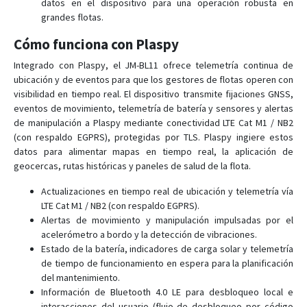
datos en el dispositivo para una operación robusta en
LL301
grandes flotas.
LL302
Cómo funciona con Plaspy
LL303
Integrado con Plaspy, el JM-BL11 ofrece telemetría continua de
LL303 Pro
ubicación y de eventos para que los gestores de flotas operen con
LL309
visibilidad en tiempo real. El dispositivo transmite fijaciones GNSS,
eventos de movimiento, telemetría de batería y sensores y alertas
LL701
de manipulación a Plaspy mediante conectividad LTE Cat M1 / NB2
LL702
(con respaldo EGPRS), protegidas por TLS. Plaspy ingiere estos
datos para alimentar mapas en tiempo real, la aplicación de
LL705
geocercas, rutas históricas y paneles de salud de la flota.
MT200
Actualizaciones en tiempo real de ubicación y telemetría vía
PG201
LTE Cat M1 / NB2 (con respaldo EGPRS).
PL200
Alertas de movimiento y manipulación impulsadas por el
acelerómetro a bordo y la detección de vibraciones.
PL601
Estado de la batería, indicadores de carga solar y telemetría
Qbit M
de tiempo de funcionamiento en espera para la planificación
del mantenimiento.
TR02
Información de Bluetooth 4.0 LE para desbloqueo local e
TR06
interacciones del usuario (flujo de desbloqueo por código