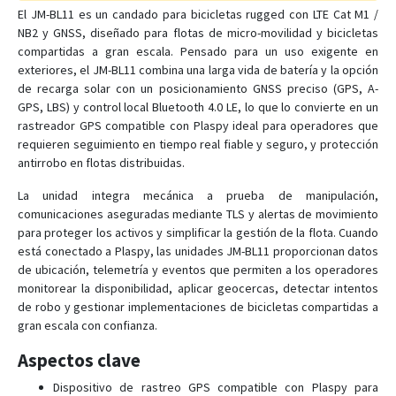
El JM-BL11 es un candado para bicicletas rugged con LTE Cat M1 /
NB2 y GNSS, diseñado para flotas de micro-movilidad y bicicletas
GK309E
compartidas a gran escala. Pensado para un uso exigente en
exteriores, el JM-BL11 combina una larga vida de batería y la opción
GK309E
de recarga solar con un posicionamiento GNSS preciso (GPS, A-
GT02
GPS, LBS) y control local Bluetooth 4.0 LE, lo que lo convierte en un
rastreador GPS compatible con Plaspy ideal para operadores que
GT03A
requieren seguimiento en tiempo real fiable y seguro, y protección
GT06E
antirrobo en flotas distribuidas.
GT06F
La unidad integra mecánica a prueba de manipulación,
GT06N
comunicaciones aseguradas mediante TLS y alertas de movimiento
para proteger los activos y simplificar la gestión de la flota. Cuando
GT06N 4G
está conectado a Plaspy, las unidades JM-BL11 proporcionan datos
GT06S
de ubicación, telemetría y eventos que permiten a los operadores
monitorear la disponibilidad, aplicar geocercas, detectar intentos
GT300
de robo y gestionar implementaciones de bicicletas compartidas a
GT350
gran escala con confianza.
GT710
Aspectos clave
GT800
Dispositivo de rastreo GPS compatible con Plaspy para