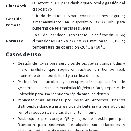
Bluetooth 4.0 LE para desbloqueo local y gestión del
Bluetooth
VL808
dispositivo
Cifrado de datos TLS para comunicaciones seguras;
Wetrack Lite
Gestión
almacenamiento en dispositivo 32+32 Mb para
remota
WeTrack140
buffering de telemetría resiliente
Caja de candado resistente, clasificación IP66;
WeTrack2
Formato
dimensiones 142.5 × 223.7 × 38.0 mm; peso ≈1,180 g;
X3
temperatura de operación -20 ℃ a +60 ℃
Casos de uso
Gestión de flotas para servicios de bicicletas compartidas y
micro-movilidad que requieren rastreo en tiempo real,
monitoreo de disponibilidad y analítica de uso.
Protección antirrobo y recuperación: aplicación de
geocercas, alertas de manipulación/vibración y reporte de
ubicación para una respuesta rápida ante incidentes.
Implantaciones asistidas por solar en entornos urbanos
distribuidos donde una larga vida de batería y la operatividad
remota reducen las visitas de mantenimiento.
Desbloqueo por código QR y flujos de desbloqueo por
Bluetooth para sistemas de alquiler sin estaciones y
inicios/paradas de viaje controlados por la app.