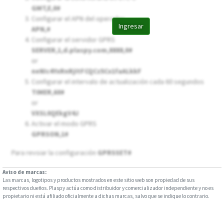
GMT,E,0#
Configurar el APN del operador
Ingresar
APN,
#
Configurar el servidor GPRS
SERVER,1,d.plaspy.com,8888,0#
or
neNIc4YxRnRjItFCQCz5Cx1faALkkF
Configurar el intervalo de actualización cada 60 segundos
TIMER,60#
or
VXSL0QEkgV4J
Activar el modo GPRS
GPRSON,1#
Para revsiar la configuración
GPRSSET#
Aviso de marcas:
Las marcas, logotipos y productos mostrados en este sitio web son propiedad de sus
respectivos dueños. Plaspy actúa como distribuidor y comercializador independiente y no es
propietario ni está afiliado oficialmente a dichas marcas, salvo que se indique lo contrario.