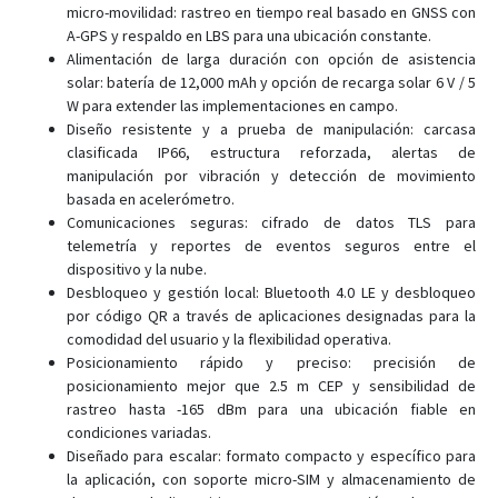
GV20
micro-movilidad: rastreo en tiempo real basado en GNSS con
A-GPS y respaldo en LBS para una ubicación constante.
JM-LG01
Alimentación de larga duración con opción de asistencia
JM-LL01
solar: batería de 12,000 mAh y opción de recarga solar 6 V / 5
W para extender las implementaciones en campo.
JM-LL02
Diseño resistente y a prueba de manipulación: carcasa
JM-VG01
clasificada IP66, estructura reforzada, alertas de
JM-VG01U
manipulación por vibración y detección de movimiento
basada en acelerómetro.
JM-VG02
Comunicaciones seguras: cifrado de datos TLS para
JM-VG02U
telemetría y reportes de eventos seguros entre el
dispositivo y la nube.
JM-VG03
Desbloqueo y gestión local: Bluetooth 4.0 LE y desbloqueo
JM-VL01
por código QR a través de aplicaciones designadas para la
comodidad del usuario y la flexibilidad operativa.
JM-VL02
Posicionamiento rápido y preciso: precisión de
JM-VL03
posicionamiento mejor que 2.5 m CEP y sensibilidad de
rastreo hasta -165 dBm para una ubicación fiable en
JM-VL04
condiciones variadas.
JV200
Diseñado para escalar: formato compacto y específico para
LG300
la aplicación, con soporte micro-SIM y almacenamiento de