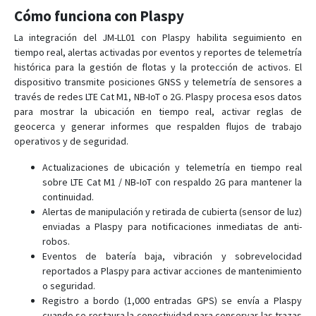
LL301
Cómo funciona con Plaspy
LL302
La integración del JM-LL01 con Plaspy habilita seguimiento en
LL303
tiempo real, alertas activadas por eventos y reportes de telemetría
histórica para la gestión de flotas y la protección de activos. El
LL303 Pro
dispositivo transmite posiciones GNSS y telemetría de sensores a
LL309
través de redes LTE Cat M1, NB-IoT o 2G. Plaspy procesa esos datos
para mostrar la ubicación en tiempo real, activar reglas de
LL701
geocerca y generar informes que respalden flujos de trabajo
LL702
operativos y de seguridad.
LL705
Actualizaciones de ubicación y telemetría en tiempo real
MT200
sobre LTE Cat M1 / NB‑IoT con respaldo 2G para mantener la
continuidad.
PG201
Alertas de manipulación y retirada de cubierta (sensor de luz)
PL200
enviadas a Plaspy para notificaciones inmediatas de anti-
robos.
PL601
Eventos de batería baja, vibración y sobrevelocidad
Qbit M
reportados a Plaspy para activar acciones de mantenimiento
o seguridad.
TR02
Registro a bordo (1,000 entradas GPS) se envía a Plaspy
TR06
cuando se restaura la conectividad para conservar las trazas