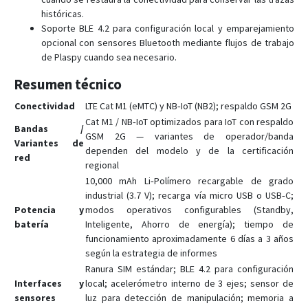
históricas.
VG102
Soporte BLE 4.2 para configuración local y emparejamiento
VG502
opcional con sensores Bluetooth mediante flujos de trabajo
VL101
de Plaspy cuando sea necesario.
VL101G
Resumen técnico
VL103
Conectividad
LTE Cat M1 (eMTC) y NB‑IoT (NB2); respaldo GSM 2G
VL103D
Cat M1 / NB‑IoT optimizados para IoT con respaldo
Bandas /
GSM 2G — variantes de operador/banda
VL103M
Variantes de
dependen del modelo y de la certificación
red
VL106
regional
10,000 mAh Li‑Polímero recargable de grado
VL110C
industrial (3.7 V); recarga vía micro USB o USB‑C;
VL111
Potencia y
modos operativos configurables (Standby,
VL501
batería
Inteligente, Ahorro de energía); tiempo de
funcionamiento aproximadamente 6 días a 3 años
VL502
según la estrategia de informes
VL505
Ranura SIM estándar; BLE 4.2 para configuración
Interfaces y
local; acelerómetro interno de 3 ejes; sensor de
VL512
sensores
luz para detección de manipulación; memoria a
VL802