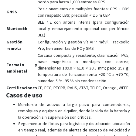
bordo para hasta 1,000 entradas GPS
VL808
Posicionamiento de múltiples fuentes: GPS + BDS
GNSS
con respaldo LBS; precisión < 2.5 m CEP
Wetrack Lite
BLE 4.2 con antena interna (para configuración
WeTrack140
Bluetooth
local y emparejamiento opcional con periféricos
BLE)
WeTrack2
Gestión
Configuración y gestión vía APP móvil, Tracksolid
X3
remota
Pro, herramientas de PC y SMS
Carcasa compacta y resistente, clasificación IP65;
base magnética o montajes con correa;
Formato y
dimensiones 109.0 × 61.0 × 30.5 mm; peso 297 g;
ambiental
temperatura de funcionamiento −20 °C a +70 °C;
humedad 5 %–95 % sin condensación
Certificaciones
CE, FCC, PTCRB, RoHS, AT&T, TELEC, Orange, WEEE
Casos de uso
Monitoreo de activos a largo plazo para contenedores,
remolques y equipos en alquiler, donde la vida de la batería y
la operación sin supervisión son críticas.
Seguimiento de flotas para logística y distribución: ubicación
en tiempo real, además de alertas de exceso de velocidad y