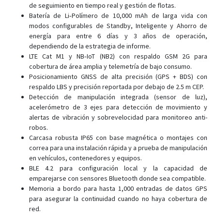
GV20
de seguimiento en tiempo real y gestión de flotas.
Batería de Li‑Polímero de 10,000 mAh de larga vida con
JM-BL11
modos configurables de Standby, Inteligente y Ahorro de
JM-LG01
energía para entre 6 días y 3 años de operación,
dependiendo de la estrategia de informe.
JM-LL02
LTE Cat M1 y NB‑IoT (NB2) con respaldo GSM 2G para
JM-VG01
cobertura de área amplia y telemetría de bajo consumo.
JM-VG01U
Posicionamiento GNSS de alta precisión (GPS + BDS) con
respaldo LBS y precisión reportada por debajo de 2.5 m CEP.
JM-VG02
Detección de manipulación integrada (sensor de luz),
JM-VG02U
acelerómetro de 3 ejes para detección de movimiento y
alertas de vibración y sobrevelocidad para monitoreo anti-
JM-VG03
robos.
JM-VL01
Carcasa robusta IP65 con base magnética o montajes con
correa para una instalación rápida y a prueba de manipulación
JM-VL02
en vehículos, contenedores y equipos.
JM-VL03
BLE 4.2 para configuración local y la capacidad de
emparejarse con sensores Bluetooth donde sea compatible.
JM-VL04
Memoria a bordo para hasta 1,000 entradas de datos GPS
JV200
para asegurar la continuidad cuando no haya cobertura de
LG300
red.