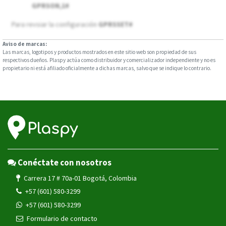
GPRSON,1#
Para revsiar la configuración
GPRSSET#
Aviso de marcas:
Las marcas, logotipos y productos mostrados en este sitio web son propiedad de sus
respectivos dueños. Plaspy actúa como distribuidor y comercializador independiente y no es
propietario ni está afiliado oficialmente a dichas marcas, salvo que se indique lo contrario.
Conéctate con nosotros
Carrera 17 # 70a-01 Bogotá, Colombia
+57 (601) 580-3299
+57 (601) 580-3299
Formulario de contacto