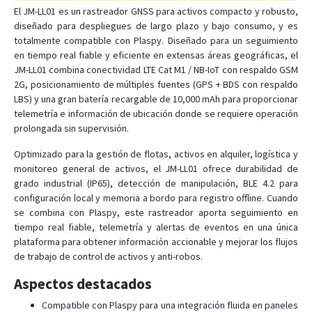
El JM-LL01 es un rastreador GNSS para activos compacto y robusto,
diseñado para despliegues de largo plazo y bajo consumo, y es
GK309E
totalmente compatible con Plaspy. Diseñado para un seguimiento
en tiempo real fiable y eficiente en extensas áreas geográficas, el
GK309E
JM-LL01 combina conectividad LTE Cat M1 / NB-IoT con respaldo GSM
GT02
2G, posicionamiento de múltiples fuentes (GPS + BDS con respaldo
LBS) y una gran batería recargable de 10,000 mAh para proporcionar
GT03A
telemetría e información de ubicación donde se requiere operación
GT06E
prolongada sin supervisión.
GT06F
Optimizado para la gestión de flotas, activos en alquiler, logística y
GT06N
monitoreo general de activos, el JM-LL01 ofrece durabilidad de
grado industrial (IP65), detección de manipulación, BLE 4.2 para
GT06N 4G
configuración local y memoria a bordo para registro offline. Cuando
GT06S
se combina con Plaspy, este rastreador aporta seguimiento en
tiempo real fiable, telemetría y alertas de eventos en una única
GT300
plataforma para obtener información accionable y mejorar los flujos
GT350
de trabajo de control de activos y anti-robos.
GT710
Aspectos destacados
GT800
Compatible con Plaspy para una integración fluida en paneles