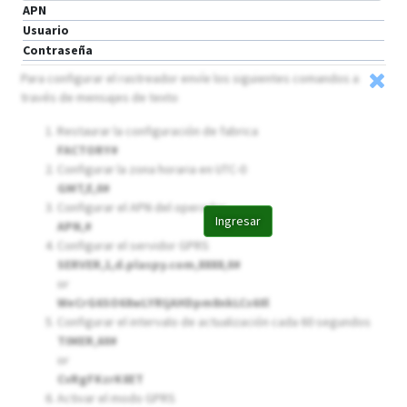
APN
Usuario
Contraseña
Para configurar el rastreador envíe los siguientes comandos a
través de mensajes de texto
Restaurar la configuración de fabrica
FACTORY#
Configurar la zona horaria en UTC-0
GMT,E,0#
Configurar el APN del operador
Ingresar
APN,
#
Configurar el servidor GPRS
SERVER,1,d.plaspy.com,8888,0#
or
WeCrG6SO68wLYRIjAHDpm8nkLCs60l
Configurar el intervalo de actualización cada 60 segundos
TIMER,60#
or
CvRgFKzrK8ET
Activar el modo GPRS